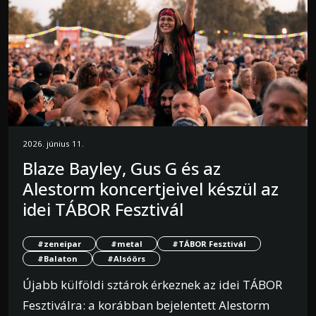
2026. június 11.
Blaze Bayley, Gus G és az
Alestorm koncertjeivel készül az
idei TÁBOR Fesztivál
#zeneipar
#metal
#TÁBOR Fesztivál
#Balaton
#Alsóörs
Újabb külföldi sztárok érkeznek az idei TÁBOR
Fesztiválra: a korábban bejelentett Alestorm