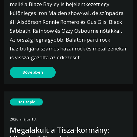
mellé a Blaze Bayley is bejelentkezett egy
különleges Iron Maiden show-val, de színpadra
áll Alsóörsön Ronnie Romero és Gus G is, Black
Sabbath, Rainbow és Ozzy Osbourne nótákkal.
Az ország legnagyobb, Balaton-parti rock
házibulijára számos hazai rock és metal zenekar
is visszaigazolta az érkezését.
Bővebben
Hot topic
2026. május 13.
Megalakult a Tisza-kormány: