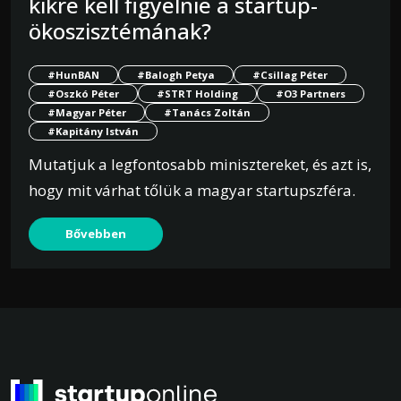
kikre kell figyelnie a startup-
ökoszisztémának?
#HunBAN
#Balogh Petya
#Csillag Péter
#Oszkó Péter
#STRT Holding
#O3 Partners
#Magyar Péter
#Tanács Zoltán
#Kapitány István
Mutatjuk a legfontosabb minisztereket, és azt is,
hogy mit várhat tőlük a magyar startupszféra.
Bővebben