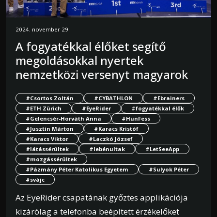
2024. november 29.
A fogyatékkal élőket segítő
megoldásokkal nyertek
nemzetközi versenyt magyarok
#Csortos Zoltán
#CYBATHLON
#Ebrainers
#ETH Zürich
#EyeRider
#fogyatékkal élők
#Gelencsér-Horváth Anna
#HunFess
#Jusztin Márton
#Karacs Kristóf
#Karacs Viktor
#Laczkó József
#látássérültek
#lebénultak
#LetSeeApp
#mozgássérültek
#Pázmány Péter Katolikus Egyetem
#Sulyok Péter
#svájc
Az EyeRider csapatának győztes applikációja
kizárólag a telefonba beépített érzékelőket