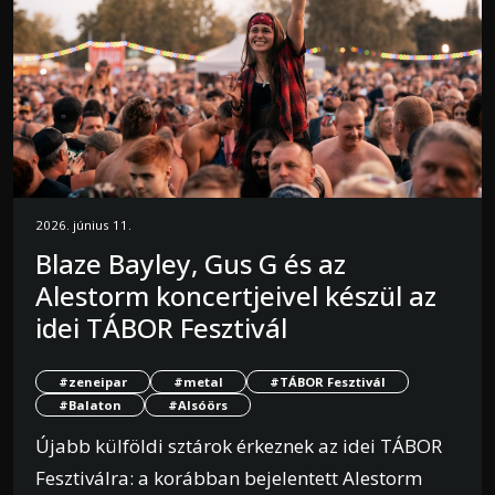
2026. június 11.
Blaze Bayley, Gus G és az
Alestorm koncertjeivel készül az
idei TÁBOR Fesztivál
#zeneipar
#metal
#TÁBOR Fesztivál
#Balaton
#Alsóörs
Újabb külföldi sztárok érkeznek az idei TÁBOR
Fesztiválra: a korábban bejelentett Alestorm