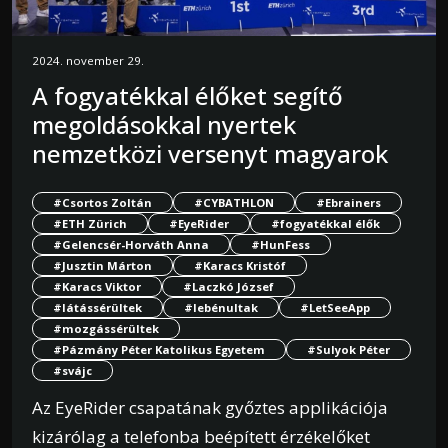
2024. november 29.
A fogyatékkal élőket segítő
megoldásokkal nyertek
nemzetközi versenyt magyarok
#Csortos Zoltán
#CYBATHLON
#Ebrainers
#ETH Zürich
#EyeRider
#fogyatékkal élők
#Gelencsér-Horváth Anna
#HunFess
#Jusztin Márton
#Karacs Kristóf
#Karacs Viktor
#Laczkó József
#látássérültek
#lebénultak
#LetSeeApp
#mozgássérültek
#Pázmány Péter Katolikus Egyetem
#Sulyok Péter
#svájc
Az EyeRider csapatának győztes applikációja
kizárólag a telefonba beépített érzékelőket