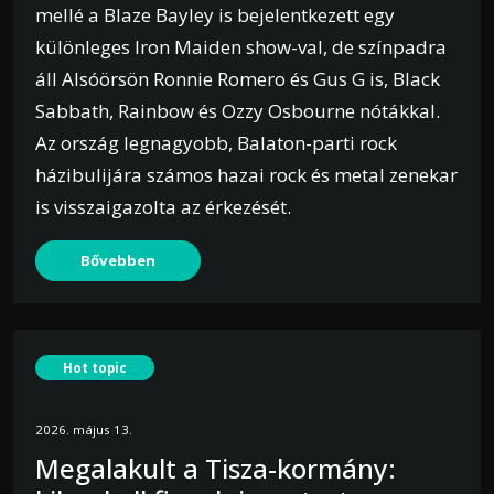
mellé a Blaze Bayley is bejelentkezett egy
különleges Iron Maiden show-val, de színpadra
áll Alsóörsön Ronnie Romero és Gus G is, Black
Sabbath, Rainbow és Ozzy Osbourne nótákkal.
Az ország legnagyobb, Balaton-parti rock
házibulijára számos hazai rock és metal zenekar
is visszaigazolta az érkezését.
Bővebben
Hot topic
2026. május 13.
Megalakult a Tisza-kormány: