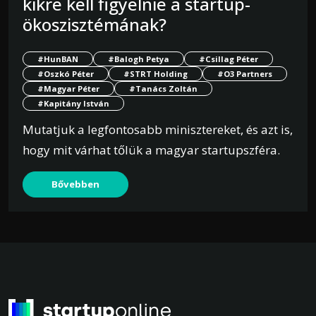
kikre kell figyelnie a startup-
ökoszisztémának?
#HunBAN
#Balogh Petya
#Csillag Péter
#Oszkó Péter
#STRT Holding
#O3 Partners
#Magyar Péter
#Tanács Zoltán
#Kapitány István
Mutatjuk a legfontosabb minisztereket, és azt is,
hogy mit várhat tőlük a magyar startupszféra.
Bővebben