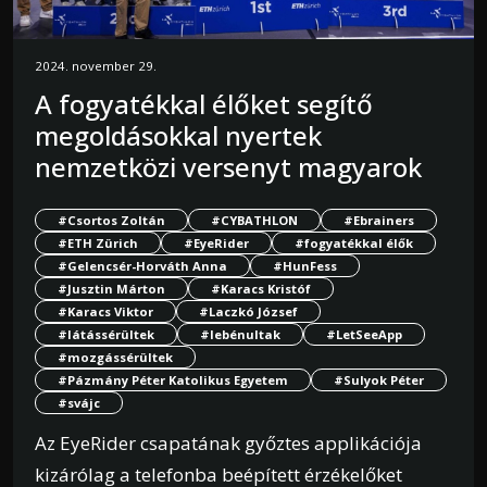
2024. november 29.
A fogyatékkal élőket segítő
megoldásokkal nyertek
nemzetközi versenyt magyarok
#Csortos Zoltán
#CYBATHLON
#Ebrainers
#ETH Zürich
#EyeRider
#fogyatékkal élők
#Gelencsér-Horváth Anna
#HunFess
#Jusztin Márton
#Karacs Kristóf
#Karacs Viktor
#Laczkó József
#látássérültek
#lebénultak
#LetSeeApp
#mozgássérültek
#Pázmány Péter Katolikus Egyetem
#Sulyok Péter
#svájc
Az EyeRider csapatának győztes applikációja
kizárólag a telefonba beépített érzékelőket