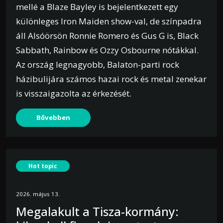
mellé a Blaze Bayley is bejelentkezett egy
különleges Iron Maiden show-val, de színpadra
áll Alsóörsön Ronnie Romero és Gus G is, Black
Sabbath, Rainbow és Ozzy Osbourne nótákkal.
Az ország legnagyobb, Balaton-parti rock
házibulijára számos hazai rock és metal zenekar
is visszaigazolta az érkezését.
Bővebben
Hot topic
2026. május 13.
Megalakult a Tisza-kormány: