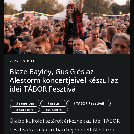
2026. június 11.
Blaze Bayley, Gus G és az
Alestorm koncertjeivel készül az
idei TÁBOR Fesztivál
#zeneipar
#metal
#TÁBOR Fesztivál
#Balaton
#Alsóörs
Újabb külföldi sztárok érkeznek az idei TÁBOR
Fesztiválra: a korábban bejelentett Alestorm