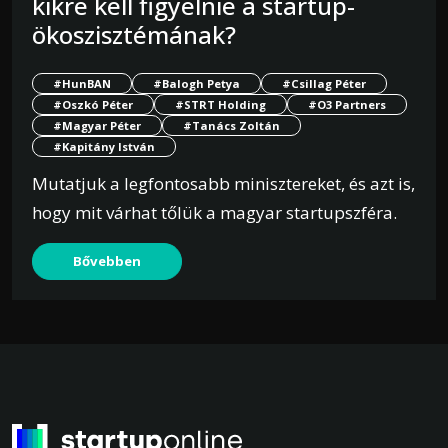
kikre kell figyelnie a startup-
ökoszisztémának?
#HunBAN
#Balogh Petya
#Csillag Péter
#Oszkó Péter
#STRT Holding
#O3 Partners
#Magyar Péter
#Tanács Zoltán
#Kapitány István
Mutatjuk a legfontosabb minisztereket, és azt is,
hogy mit várhat tőlük a magyar startupszféra.
Bővebben