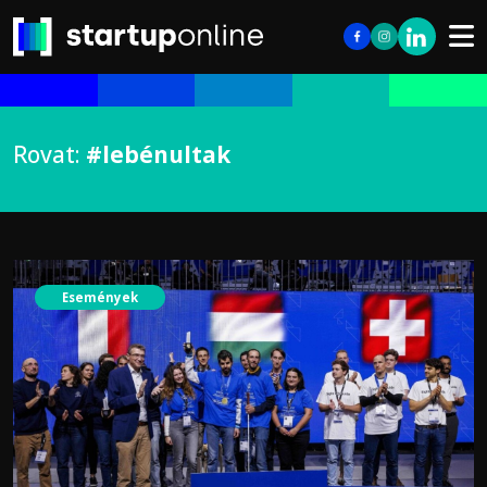
Rovat:
#lebénultak
Események