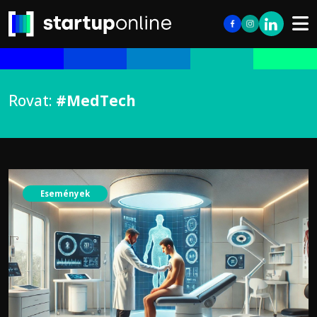
Rovat:
#MedTech
Események