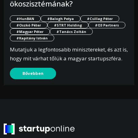
ökoszisztémának?
#HunBAN
#Balogh Petya
#Csillag Péter
#Oszkó Péter
#STRT Holding
#O3 Partners
#Magyar Péter
#Tanács Zoltán
#Kapitány István
Mutatjuk a legfontosabb minisztereket, és azt is,
hogy mit várhat tőlük a magyar startupszféra.
Bővebben