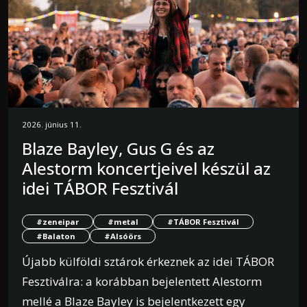
2026. június 11.
Blaze Bayley, Gus G és az
Alestorm koncertjeivel készül az
idei TÁBOR Fesztivál
#zeneipar
#metal
#TÁBOR Fesztivál
#Balaton
#Alsóörs
Újabb külföldi sztárok érkeznek az idei TÁBOR
Fesztiválra: a korábban bejelentett Alestorm
mellé a Blaze Bayley is bejelentkezett egy