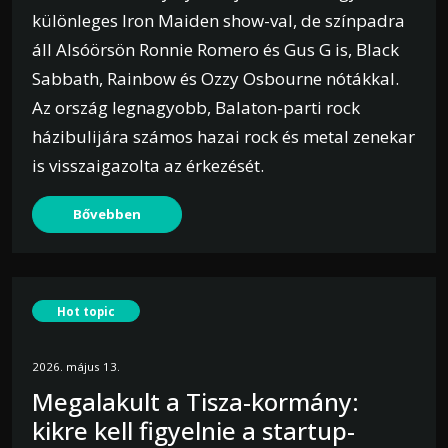
különleges Iron Maiden show-val, de színpadra
áll Alsóörsön Ronnie Romero és Gus G is, Black
Sabbath, Rainbow és Ozzy Osbourne nótákkal.
Az ország legnagyobb, Balaton-parti rock
házibulijára számos hazai rock és metal zenekar
is visszaigazolta az érkezését.
Bővebben
Hot topic
2026. május 13.
Megalakult a Tisza-kormány:
kikre kell figyelnie a startup-