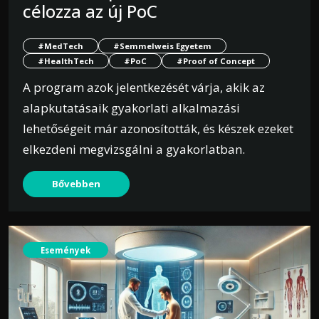
célozza az új PoC
#MedTech
#Semmelweis Egyetem
#HealthTech
#PoC
#Proof of Concept
A program azok jelentkezését várja, akik az
alapkutatásaik gyakorlati alkalmazási
lehetőségeit már azonosították, és készek ezeket
elkezdeni megvizsgálni a gyakorlatban.
Bővebben
Események