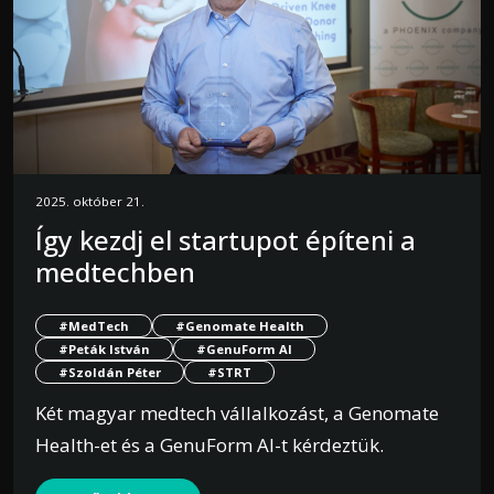
2025. október 21.
Így kezdj el startupot építeni a
medtechben
#MedTech
#Genomate Health
#Peták István
#GenuForm AI
#Szoldán Péter
#STRT
Két magyar medtech vállalkozást, a Genomate
Health-et és a GenuForm AI-t kérdeztük.