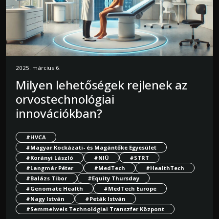
2025. március 6.
Milyen lehetőségek rejlenek az
orvostechnológiai
innovációkban?
#HVCA
#Magyar Kockázati- és Magántőke Egyesület
#Korányi László
#NIÜ
#STRT
#Langmár Péter
#MedTech
#HealthTech
#Balázs Tibor
#Equity Thursday
#Genomate Health
#MedTech Europe
#Nagy István
#Peták István
#Semmelweis Technológiai Transzfer Központ