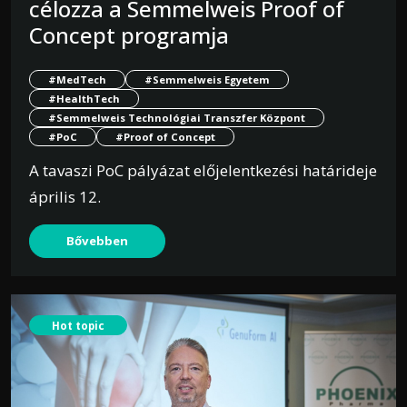
célozza a Semmelweis Proof of
Concept programja
#MedTech
#Semmelweis Egyetem
#HealthTech
#Semmelweis Technológiai Transzfer Központ
#PoC
#Proof of Concept
A tavaszi PoC pályázat előjelentkezési határideje
április 12.
Bővebben
Hot topic