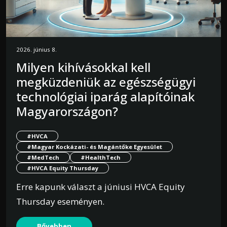
2026. június 8.
Milyen kihívásokkal kell
megküzdeniük az egészségügyi
technológiai iparág alapítóinak
Magyarországon?
#HVCA
#Magyar Kockázati- és Magántőke Egyesület
#MedTech
#HealthTech
#HVCA Equity Thursday
Erre kapunk választ a júniusi HVCA Equity
Thursday eseményen.
Bővebben