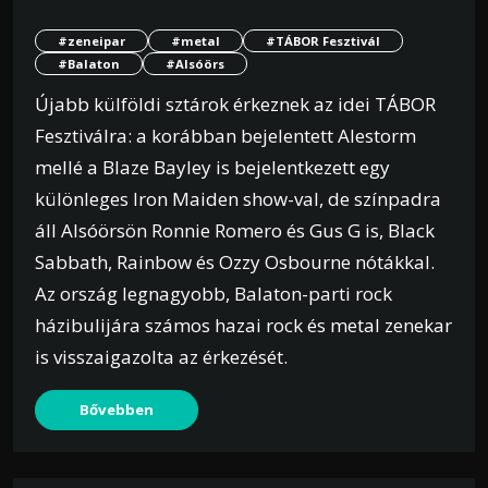
#zeneipar
#metal
#TÁBOR Fesztivál
#Balaton
#Alsóörs
Újabb külföldi sztárok érkeznek az idei TÁBOR
Fesztiválra: a korábban bejelentett Alestorm
mellé a Blaze Bayley is bejelentkezett egy
különleges Iron Maiden show-val, de színpadra
áll Alsóörsön Ronnie Romero és Gus G is, Black
Sabbath, Rainbow és Ozzy Osbourne nótákkal.
Az ország legnagyobb, Balaton-parti rock
házibulijára számos hazai rock és metal zenekar
is visszaigazolta az érkezését.
Bővebben