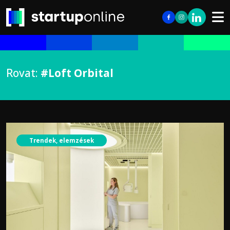
Rovat:
#Loft Orbital
Trendek, elemzések