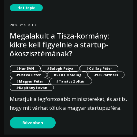
Hot topic
2026. május 13.
Megalakult a Tisza-kormány:
kikre kell figyelnie a startup-
ökoszisztémának?
#HunBAN
#Balogh Petya
#Csillag Péter
#Oszkó Péter
#STRT Holding
#O3 Partners
#Magyar Péter
#Tanács Zoltán
#Kapitány István
Mutatjuk a legfontosabb minisztereket, és azt is,
hogy mit várhat tőlük a magyar startupszféra.
Bővebben