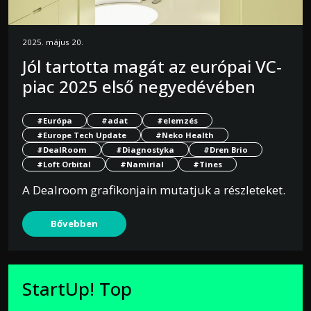
2025. május 20.
Jól tartotta magát az európai VC-
piac 2025 első negyedévében
#Európa
#adat
#elemzés
#Europe Tech Update
#Neko Health
#DealRoom
#Diagnostyka
#Dren Brio
#Loft Orbital
#Namirial
#Tines
A Dealroom grafikonjain mutatjuk a részleteket.
Bővebben
StartUp! Top