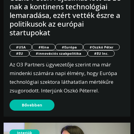
nak a kontinens technológiai
lemaradása, ezért vették észre a
politikusok az európai
startupokat
#USA
#Kína
#Európa
#Oszkó Péter
#EU
#innovációs szakpolitika
#EU Inc.
Az O3 Partners ügyvezetője szerint ma már
mindenki számára napi élmény, hogy Európa
technológiai szektora láthatatlan mértékűre
zsugorodott. Interjúnk Oszkó Péterrel.
Bővebben
Interjúk