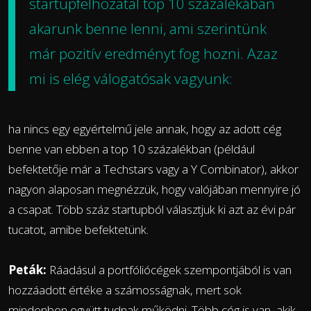
startupfelhozatal top 10 százalékában
akarunk benne lenni, ami szerintünk
már pozitív eredményt fog hozni. Azaz
mi is elég válogatósak vagyunk:
ha nincs egy egyértelmű jele annak, hogy az adott cég
benne van ebben a top 10 százalékban (például
befektetője már a Techstars vagy a Y Combinator), akkor
nagyon alaposan megnézzük, hogy valójában mennyire jó
a csapat. Több száz startupból választjuk ki azt az évi pár
tucatot, amibe befektetünk.
Peták:
Ráadásul a portfóliócégek szempontjából is van
hozzáadott értéke a számosságnak, mert sok
mindenben együtt tudnak működni. Több cég is van, akik