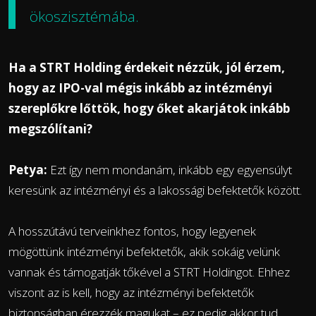
ökoszisztémába.
Ha a STRT Holding érdekeit nézzük, jól érzem,
hogy az IPO-val mégis inkább az intézményi
szereplőkre lőttök, hogy őket akarjátok inkább
megszólítani?
Petya:
Ezt így nem mondanám, inkább egy egyensúlyt
keresünk az intézményi és a lakossági befektetők között.
A hosszútávú terveinkhez fontos, hogy legyenek
mögöttünk intézményi befektetők, akik sokáig velünk
vannak és támogatják tőkével a STRT Holdingot. Ehhez
viszont az is kell, hogy az intézményi befektetők
biztonságban érezzék magukat – ez pedig akkor tud