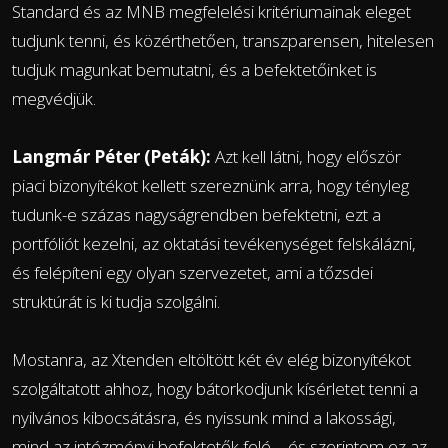
Standard és az MNB megfelelési kritériumainak eleget
tudjunk tenni, és közérthetően, transzparensen, hitelesen
tudjuk magunkat bemutatni, és a befektetőinket is
megvédjük.
Langmár Péter (Peták):
Azt kell látni, hogy először
piaci bizonyítékot kellett szereznünk arra, hogy tényleg
tudunk-e százas nagyságrendben befektetni, ezt a
portfóliót kezelni, az oktatási tevékenységet felskálázni,
és felépíteni egy olyan szervezetet, ami a tőzsdei
struktúrát is ki tudja szolgálni.
Mostanra, az Xtenden eltöltött két év elég bizonyítékot
szolgáltatott ahhoz, hogy bátorkodjunk kísérletet tenni a
nyilvános kibocsátásra, és nyissunk mind a lakossági,
mind az intézményi befektetők felé – és szerintem ez az