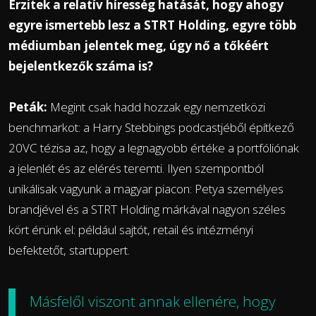
Érzitek a relatív híresség hatását, hogy ahogy
egyre ismertebb lesz a STRT Holding, egyre több
médiumban jelentek meg, úgy nő a tőkéért
bejelentkezők száma is?
Peták:
Megint csak hadd hozzak egy nemzetközi
benchmarkot: a Harry Stebbings podcastjéből építkező
20VC tézisa az, hogy a legnagyobb értéke a portfóliónak
a jelenlét és az elérés teremti. Ilyen szempontból
unikálisak vagyunk a magyar piacon: Petya személyes
brandjével és a STRT Holding márkával nagyon széles
kört érünk el: például sajtót, retail és intézményi
befektetőt, startuppert.
Másfelől viszont annak ellenére, hogy