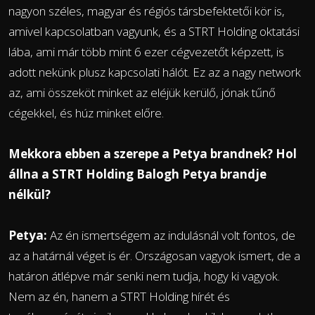
nagyon széles, magyar és régiós társbefektetői kör is,
amivel kapcsolatban vagyunk, és a STRT Holding oktatási
lába, ami már több mint 6 ezer cégvezetőt képzett, is
adott nekünk plusz kapcsolati hálót. Ez az a nagy network
az, ami összeköt minket az eléjük kerülő, jónak tűnő
cégekkel, és húz minket előre.
Mekkora ebben a szerepe a Petya brandnek? Hol
állna a STRT Holding Balogh Petya brandje
nélkül?
Petya:
Az én ismertségem az indulásnál volt fontos, de
az a határnál véget is ér. Országosan vagyok ismert, de a
határon átlépve már senki nem tudja, hogy ki vagyok.
Nem az én, hanem a STRT Holding hírét és