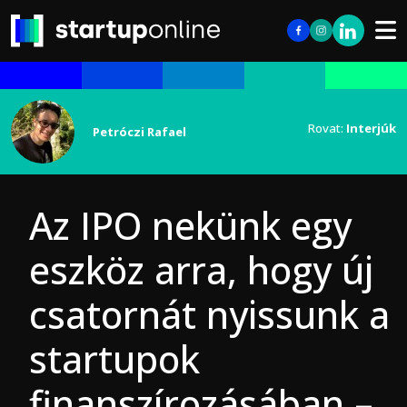
Rovat:
Interjúk
Petróczi Rafael
Az IPO nekünk egy
eszköz arra, hogy új
csatornát nyissunk a
startupok
finanszírozásában –