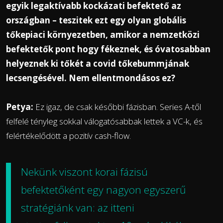
egyik legaktívabb kockázati befektető az
országban – teszitek ezt egy olyan globális
tőkepiaci környezetben, amikor a nemzetközi
befektetők pont hogy fékeznek, és óvatosabban
helyeznek ki tőkét a covid tőkebummjának
lecsengésével. Nem ellentmondásos ez?
Petya:
Ez igaz, de csak későbbi fázisban. Series A-től
felfelé tényleg sokkal válogatósabbak lettek a VC-k, és
felértékelődött a pozitív cash-flow.
Nekünk viszont korai fázisú
befektetőként egy nagyon egyszerű
stratégiánk van: az itteni