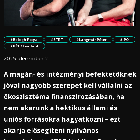
#Balogh Petya
#STRT
#Langmár Péter
#IPO
#BÉT Standard
2025. december 2.
A magán- és intézményi befektetőknek
jóval nagyobb szerepet kell vállalni az
ökoszisztéma finanszírozásában, ha
nem akarunk a hektikus állami és
uniós forrásokra hagyatkozni – ezt
akarja elősegíteni nyilvános