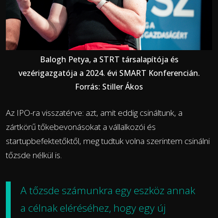
Balogh Petya, a STRT társalapítója és
vezérigazgatója a 2024. évi SMART Konferencián.
Forrás: Stiller Ákos
Az IPO-ra visszatérve: azt, amit eddig csináltunk, a
zártkörű tőkebevonásokat a vállalkozói és
startupbefektetőktől, meg tudtuk volna szerintem csinálni
tőzsde nélkül is.
A tőzsde számunkra egy eszköz annak
a célnak eléréséhez, hogy egy új