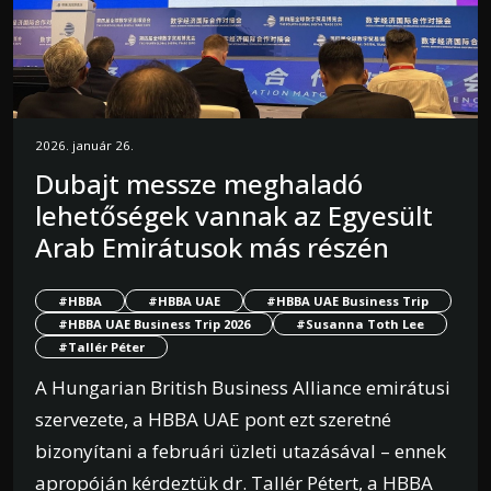
2026. január 26.
Dubajt messze meghaladó
lehetőségek vannak az Egyesült
Arab Emirátusok más részén
#HBBA
#HBBA UAE
#HBBA UAE Business Trip
#HBBA UAE Business Trip 2026
#Susanna Toth Lee
#Tallér Péter
A Hungarian British Business Alliance emirátusi
szervezete, a HBBA UAE pont ezt szeretné
bizonyítani a februári üzleti utazásával – ennek
apropóján kérdeztük dr. Tallér Pétert, a HBBA