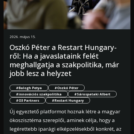
2026. május 15.
Oszkó Péter a Restart Hungary-
ről: Ha a javaslataink felét
meghallgatja a szakpolitika, már
jobb lesz a helyzet
#Balogh Petya
#Oszkó Péter
#innovációs szakpolitika
#Sárospataki Albert
#O3 Partners
#Restart Hungary
Új egyeztető platformot hoznak létre a magyar
ökoszisztéma szereplői, aminek célja, hogy a
legérettebb iparági elképzelésekből konkrét, az