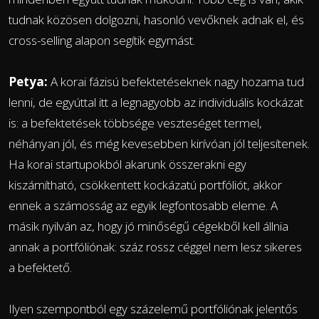
tudnak közösen dolgozni, hasonló vevőknek adnak el, és
cross-selling alapon segítik egymást.
Petya:
A korai fázisú befektetéseknek nagy hozama tud
lenni, de egyúttal itt a legnagyobb az individuális kockázat
is: a befektetések többsége veszteséget termel,
néhányan jól, és még kevesebben kirívóan jól teljesítenek.
Ha korai startupokból akarunk összerakni egy
kiszámítható, csökkentett kockázatú portfóliót, akkor
ennek a számosság az egyik legfontosabb eleme. A
másik nyilván az, hogy jó minőségű cégekből kell állnia
annak a portfóliónak: száz rossz céggel nem lesz sikeres
a befektető.
Ilyen szempontból egy százelemű portfóliónak jelentős