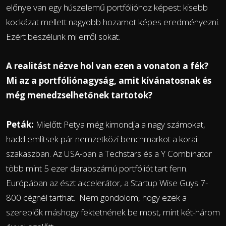
előnye van egy húszelemű portfólióhoz képest: kisebb
kockázat mellett nagyobb hozamot képes eredményezni.
Ezért beszélünk mi erről sokat.
A realitást nézve hol van ezen a vonaton a fék?
Mi az a portfóliónagyság, amit kívánatosnak és
még menedzselhetőnek tartotok?
Peták:
Mielőtt Petya még kimondja a nagy számokat,
hadd említsek pár nemzetközi benchmarkot a korai
szakaszban. Az USA-ban a Techstars és a Y Combinator
több mint 5 ezer darabszámú portfóliót tart fenn.
Európában az észt akcelerátor, a Startup Wise Guys 7-
800 cégnél tarthat. Nem gondolom, hogy ezek a
szereplők máshogy fektetnének be most, mint két-három