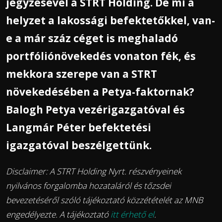
jegyzésével a STRT Holding. De mi a
helyzet a lakossági befektetőkkel, van-
e a már száz céget is meghaladó
portfóliónövekedés vonaton fék, és
mekkora szerepe van a STRT
növekedésében a Petya-faktornak?
Balogh Petya vezérigazgatóval és
Langmár Péter befektetési
igazgatóval beszélgettünk.
Disclaimer: A STRT Holding Nyrt. részvényeinek
nyilvános forgalomba hozataláról és tőzsdei
bevezetéséről szóló tájékoztató közzétételét az MNB
engedélyezte. A tájékoztató
itt érhető el
.