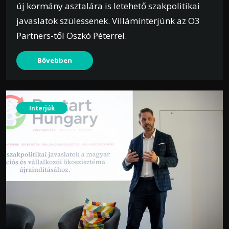
új kormány asztalára is letehető szakpolitikai
javaslatok szülessenek. Villáminterjúnk az O3
Partners-től Oszkó Péterrel.
Bővebben
Interjúk