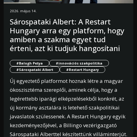
2026. május 14.
Sárospataki Albert: A Restart
Hungary arra egy platform, hogy
amiben a szakma egyet tud
érteni, azt ki tudjuk hangosítani
#Balogh Petya
#innovációs szakpolitika
#Sárospataki Albert
#Restart Hungary
Új egyeztető platformot hoznak létre a magyar
ökoszisztéma szereplői, aminek célja, hogy a
legérettebb iparági elképzelésekből konkrét, az
új kormány asztalára is letehető szakpolitikai
javaslatok szülessenek. A Restart Hungary egyik
kezdeményezőjével, a Billingo vezérigazgató
Sárospataki Alberttel készítettünk villáminterjút.