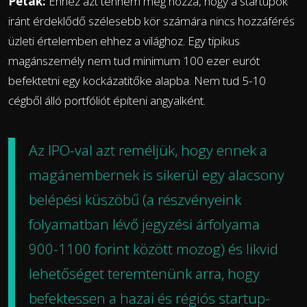
Peták:
Ehhez azt tenném még hozzá, hogy a startupok
iránt érdeklődő szélesebb kör számára nincs hozzáférés
üzleti értelemben ehhez a világhoz. Egy tipikus
magánszemély nem tud minimum 100 ezer eurót
befektetni egy kockázatitőke alapba. Nem tud 5-10
cégből álló portfóliót építeni angyalként.
Az IPO-val azt reméljük, hogy ennek a
magánembernek is sikerül egy alacsony
belépési küszöbű (a részvényeink
folyamatban lévő jegyzési árfolyama
900-1100 forint között mozog) és likvid
lehetőséget teremtenünk arra, hogy
befektessen a hazai és régiós startup-