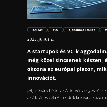
#AI Act
#EU
#Johannes Schildt
#
2025. július 2.
A startupok és VC-k aggodalma
még közel sincsenek készen, é
okozna az európai piacon, mi
innovációt.
„Alig néhány héttel az AI-törvény egyes része
az általános célú AI-modellekre vonatkozó mag