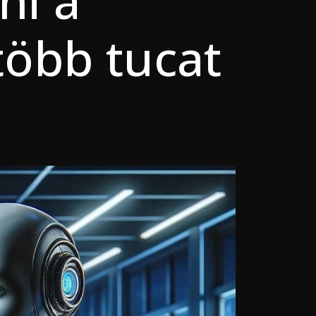
ni a
több tucat