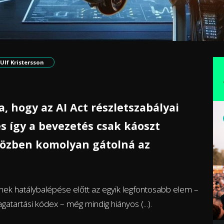
Ulf Kristersson
, hogy az AI Act részletszabályai
s így a bevezetés csak káoszt
közben komolyan gátolná az
inek hatálybalépése előtt az egyik legfontosabb elem –
atartási kódex – még mindig hiányos (...).