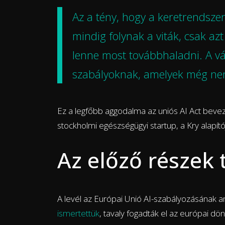
Az a tény, hogy a keretrendsze
mindig folynak a viták, csak a
lenne most továbbhaladni. A vá
szabályoknak, amelyek még nem
Ez a legfőbb aggodalma az uniós AI Act bev
stockholmi egészségügyi startup, a Kry alapítój
Az előző részek 
A levél az Európai Unió AI-szabályozásának ano
ismertettük
, tavaly fogadták el az európai dö