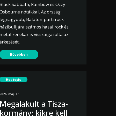
Black Sabbath, Rainbow és Ozzy
Osbourne nótákkal. Az ország
legnagyobb, Balaton-parti rock
házibulijára számos hazai rock és
metal zenekar is visszaigazolta az
érkezését.
Bővebben
Hot topic
2026. május 13.
Megalakult a Tisza-
kormány: kikre kell