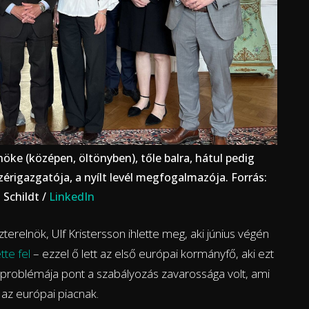
nöke (középen, öltönyben), tőle balra, hátul pedig
ezérigazgatója, a nyílt levél megfogalmazója. Forrás:
 Schildt /
LinkedIn
szterelnök, Ulf Kristersson ihlette meg, aki június végén
tte fel
– ezzel ő lett az első európai kormányfő, aki ezt
 problémája pont a szabályozás zavarossága volt, ami
az európai piacnak.