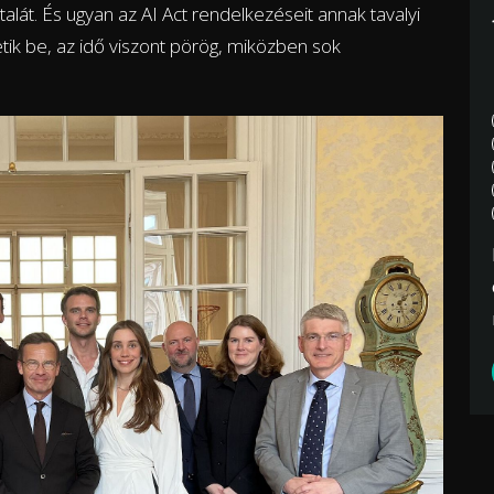
alát. És ugyan az AI Act rendelkezéseit annak tavalyi
etik be, az idő viszont pörög, miközben sok