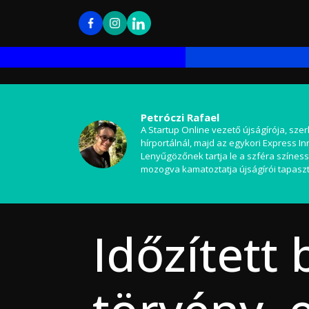
Petróczi Rafael
A Startup Online vezető újságírója, szer
hírportálnál, majd az egykori Express I
Lenyűgözőnek tartja le a szféra színess
mozogva kamatoztatja újságírói tapaszt
Időzített