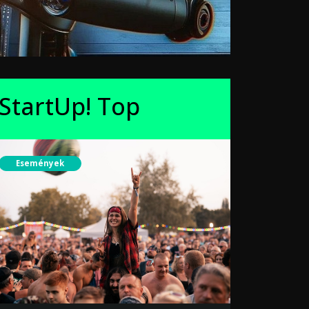
StartUp! Top
Események