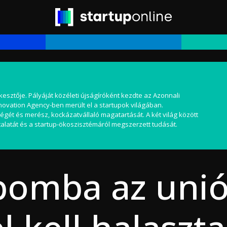
kesztője. Pályáját közéleti újságíróként kezdte az Azonnali
nnovation Agency-ben merült el a startupok világában.
égét és merész, kockázatvállaló magatartását. A két világ között
alatát és a startup-ökoszisztémáról megszerzett tudását.
 bomba az unió