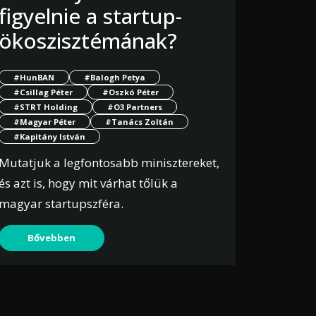
figyelnie a startup-
ökoszisztémának?
#HunBAN
#Balogh Petya
#Csillag Péter
#Oszkó Péter
#STRT Holding
#O3 Partners
#Magyar Péter
#Tanács Zoltán
#Kapitány István
Mutatjuk a legfontosabb minisztereket,
és azt is, hogy mit várhat tőlük a
magyar startupszféra.
Bővebben