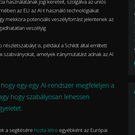
ia használatának jogi kereteit, szolgálva az uniós
lmében az EU az AI-t használó technológiákat
gy mekkora potenciális veszélyforrást jelentenek az
gadhatatlan veszélyig.
részletszabályt is, például a Schildt által említett
kai szabványokat, amelyek iránymutatást adnak az AI
 hogy egy-egy AI-rendszer megfeleljen a
vagy hogy szabályosan lehessen
gyeletet.
ek a segítésére
hozta létre
egyébként az Európai