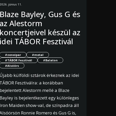
2026. június 11.
Blaze Bayley, Gus G és
az Alestorm
koncertjeivel készül az
idei TÁBOR Fesztivál
#zeneipar
#metal
#TÁBOR Fesztivál
#Balaton
#Alsóörs
Újabb külföldi sztárok érkeznek az idei
TÁBOR Fesztiválra: a korábban
bejelentett Alestorm mellé a Blaze
Bayley is bejelentkezett egy különleges
Iron Maiden show-val, de színpadra áll
Alsóörsön Ronnie Romero és Gus G is,