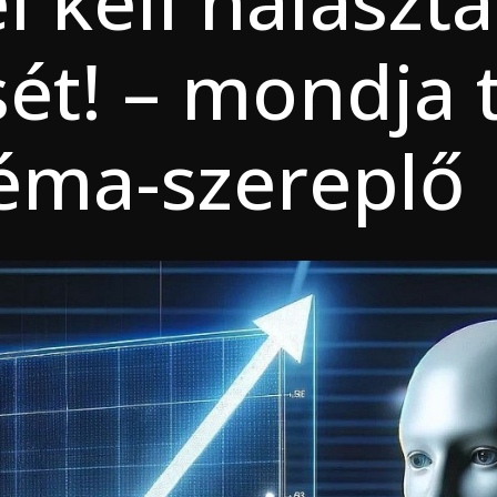
l kell halaszta
ét! – mondja 
téma-szereplő