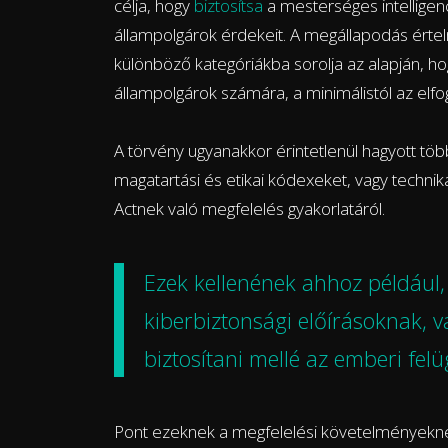
célja, hogy
biztosítsa
a mesterséges intelligenc
állampolgárok érdekeit. A megállapodás érte
különböző kategóriákba sorolja az alapján, ho
állampolgárok számára, a minimálistól az elfo
A törvény ugyanakkor érintetlenül hagyott több 
magatartási és etikai kódexeket, vagy techni
Actnek való megfelelés gyakorlatáról.
Ezek kellenének ahhoz például,
kiberbiztonsági előírásoknak, 
biztosítani mellé az emberi felü
Pont ezeknek a megfelelési követelményekn