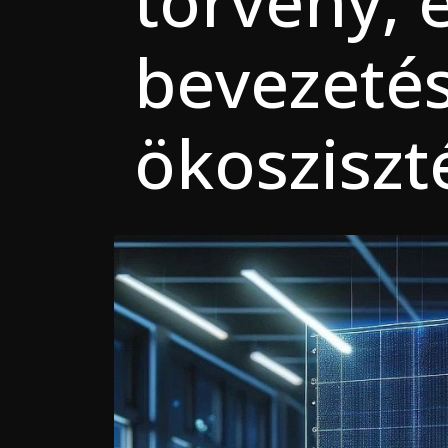
törvény, e
bevezetés
ökoszisz