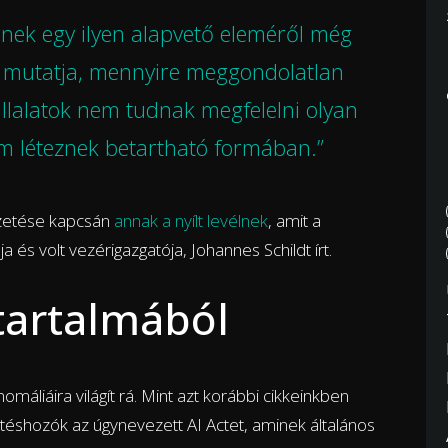
rnek egy ilyen alapvető eleméről még
zt mutatja, mennyire meggondolatlan
llalatok nem tudnak megfelelni olyan
 léteznek betartható formában.”
ezetése kapcsán
annak a nyílt levélnek
, amit a
a és volt vezérigazgatója, Johannes Schildt írt.
tartalmából
máliáira világít rá. Mint azt korábbi cikkeinkben
ntéshozók az úgynevezett AI Actet, aminek általános