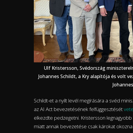
Ulf Kristersson, Svédország miniszterel
Johannes Schildt, a Kry alapítója és volt v
Johannes
Schildt-et a nyílt levél megírására a svéd mini
az AI Act bevezetésének felfüggesztését
vete
elkezdte pedzegetni. Kristersson legnagyobb
miatt annak bevezetése csak károkat okozna 