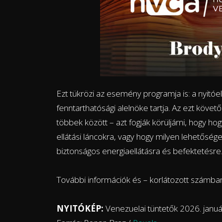
Ezt tükrözi az esemény programja is: a nyitóe
fenntarthatósági alelnöke tartja. Az ezt köv
többek között – azt fogják körüljárni, hogy ho
ellátási láncokra, vagy hogy milyen lehetőség
biztonságos energiaellátásra és befektetésre
További információk és – korlátozott számba
NYITÓKÉP:
Venezuelai tüntetők 2026. január