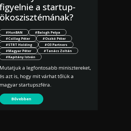
figyelnie a startup-
ökoszisztémának?
#HunBAN
#Balogh Petya
#Csillag Péter
#Oszkó Péter
#STRT Holding
#O3 Partners
#Magyar Péter
#Tanács Zoltán
#Kapitány István
Mutatjuk a legfontosabb minisztereket,
és azt is, hogy mit várhat tőlük a
magyar startupszféra.
Bővebben