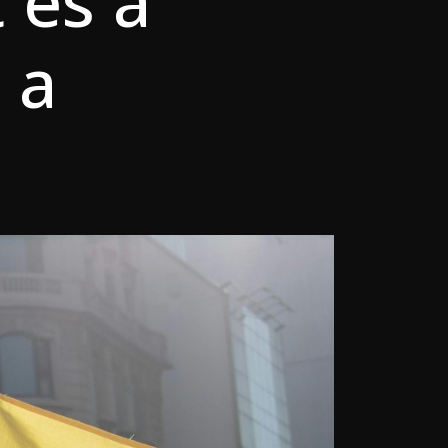
 és a
 a
?