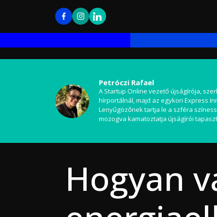
Petróczi Rafael
A Startup Online vezető újságírója, szer
hírportálnál, majd az egykori Express I
Lenyűgözőnek tartja le a szféra színess
mozogva kamatoztatja újságírói tapaszt
Hogyan vá