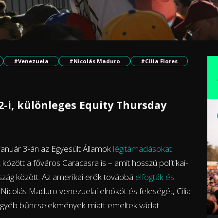
#Venezuela
#Nicolás Maduro
#Cilia Flores
12-i, különleges Equity Thursday
: január 3-án az Egyesült Államok
légitámadásokat
zött a főváros Caracasra is – amit hosszú politikai-
szág között. Az amerikai erők továbbá
elfogták és
Nicolás Maduro venezuelai elnököt és feleségét, Cilia
s egyéb bűncselekmények miatt emeltek vádat.