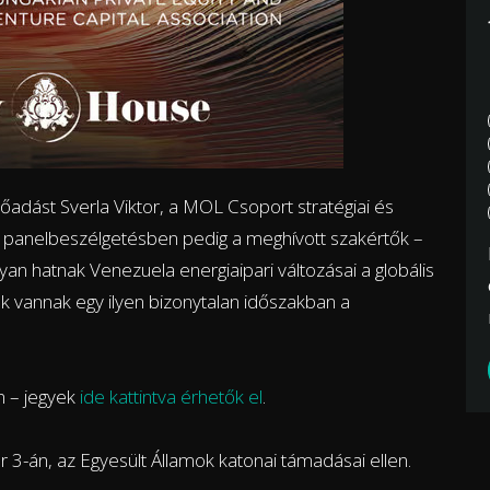
lőadást Sverla Viktor, a MOL Csoport stratégiai és
ető panelbeszélgetésben pedig a meghívott szakértők –
gyan hatnak Venezuela energiaipari változásai a globális
ek vannak egy ilyen bizonytalan időszakban a
.
n – jegyek
ide kattintva érhetők el
.
 3-án, az Egyesült Államok katonai támadásai ellen.