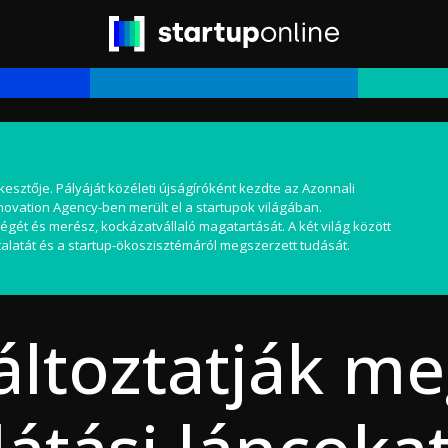
kesztője. Pályáját közéleti újságíróként kezdte az Azonnali
nnovation Agency-ben merült el a startupok világában.
égét és merész, kockázatvállaló magatartását. A két világ között
alatát és a startup-ökoszisztémáról megszerzett tudását.
ltoztatják me