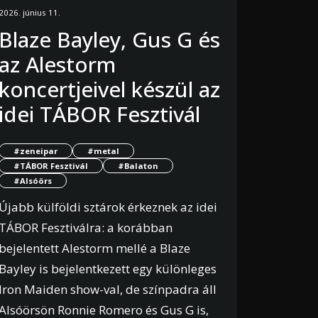
2026. június 11.
Blaze Bayley, Gus G és
az Alestorm
koncertjeivel készül az
idei TÁBOR Fesztivál
#zeneipar
#metal
#TÁBOR Fesztivál
#Balaton
#Alsóörs
Újabb külföldi sztárok érkeznek az idei
TÁBOR Fesztiválra: a korábban
bejelentett Alestorm mellé a Blaze
Bayley is bejelentkezett egy különleges
Iron Maiden show-val, de színpadra áll
Alsóörsön Ronnie Romero és Gus G is,