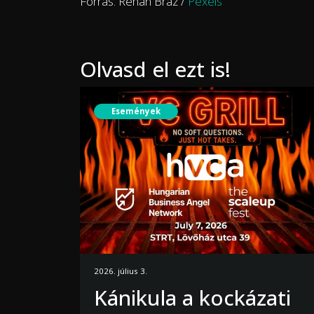
Forrás: Renan Braz /
Pexels
Olvasd el ezt is!
Események
2026. július 3.
Kánikula a kockázati