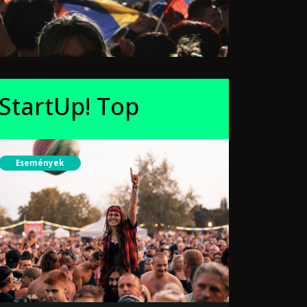
StartUp! Top
Események