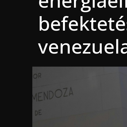
energiael
befekteté
venezuel