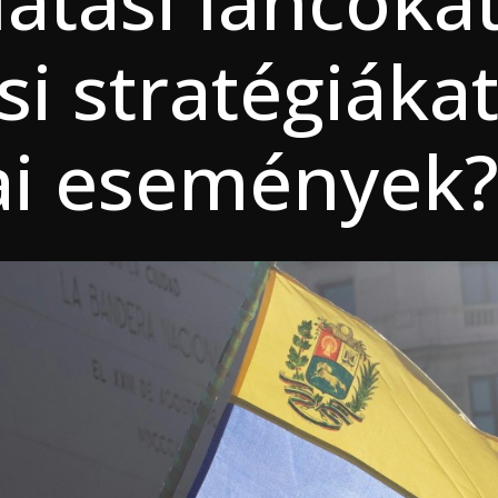
látási láncokat
si stratégiákat
ai események