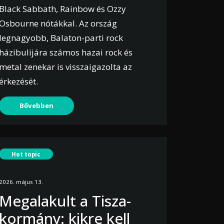
Black Sabbath, Rainbow és Ozzy
Osbourne nótákkal. Az ország
legnagyobb, Balaton-parti rock
házibulijára számos hazai rock és
metal zenekar is visszaigazolta az
érkezését.
Bővebben
Hot topic
2026. május 13.
Megalakult a Tisza-
kormány: kikre kell