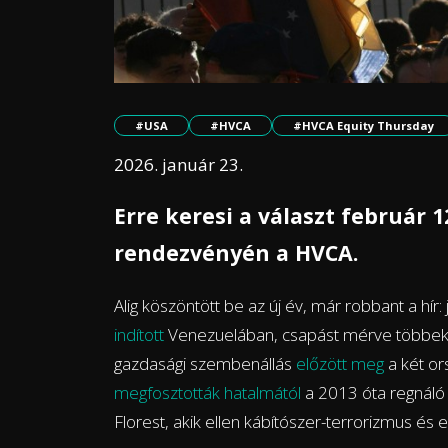
#USA
#HVCA
#HVCA Equity Thursday
2026. január 23.
Erre keresi a választ február 
rendezvényén a HVCA.
Alig köszöntött be az új év, már robbant a hír
indított
Venezuelában, csapást mérve többek kö
gazdasági szembenállás
előzött meg
a két or
megfosztották hatalmától
a 2013 óta regnáló 
Florest, akik ellen kábítószer-terrorizmus é