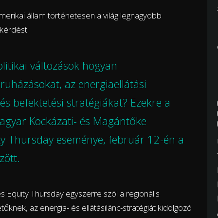
erikai állam történetesen a világ legnagyobb
 kérdést:
olitikai változások hogyan
eruházásokat, az energiaellátási
és befektetési stratégiákat? Ezekre a
Magyar Kockázati- és Magántőke
ity Thursday eseménye, február 12-én a
zött.
es Equity Thursday egyszerre szól a regionális
knek, az energia- és ellátásilánc-stratégiát kidolgozó