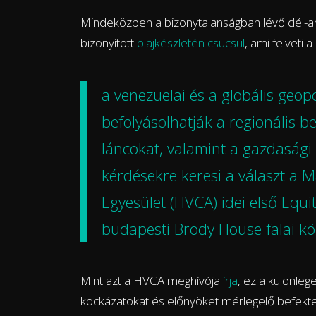
Mindeközben a bizonytalanságban lévő dél-am
bizonyított
olajkészletén csücsül
, ami felveti a
a venezuelai és a globális geop
befolyásolhatják a regionális b
láncokat, valamint a gazdasági 
kérdésekre keresi a választ a 
Egyesület (HVCA) idei első Equ
budapesti Brody House falai kö
Mint azt a HVCA meghívója
írja
, ez a különleg
kockázatokat és előnyöket mérlegelő befektető