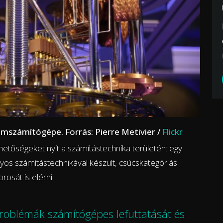
számítógépe. Forrás: Pierre Metivier /
Flickr
ehetőségeket nyit a számítástechnika területén: egy
s számítástechnikával készült, csúcskategóriás
osát is elérni.
problémák számítógépes lefuttatását és