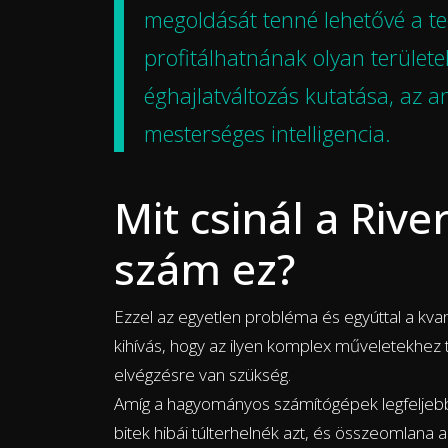
megoldását tenné lehetővé a t
profitálhatnának olyan területe
éghajlatváltozás kutatása, az a
mesterséges intelligencia.
Mit csinál a Rive
szám ez?
Ezzel az egyetlen probléma és egyúttal a kva
kihívás, hogy az ilyen komplex műveletekhez tr
elvégzésre van szükség.
Amíg a hagyományos számítógépek legfeljebb 
bitek hibái túlterhelnék azt, és összeomlana 