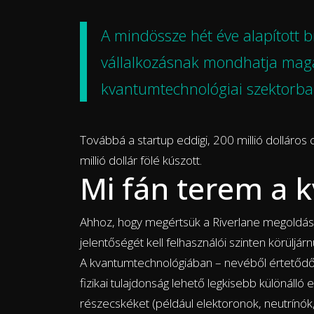
A mindössze hét éve alapított br
vállalkozásnak mondhatja magát
kvantumtechnológiai szektorba
Továbbá a startup eddigi, 200 millió dolláros
millió dollár fölé kúszott.
Mi fán terem a 
Ahhoz, hogy megértsük a Riverlane megoldá
jelentőségét kell felhasználói szinten körüljárn
A kvantumtechnológiában – nevéből értetődő
fizikai tulajdonság lehető legkisebb különálló
részecskéket (például elektoronok, neutrínók