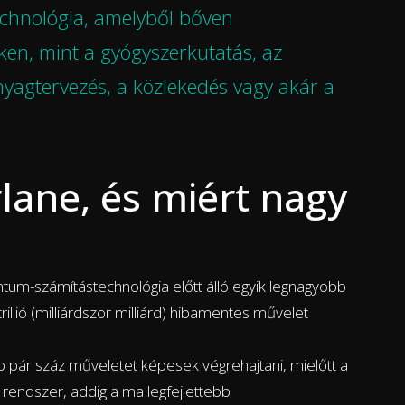
echnológia, amelyből bőven
ken, mint a gyógyszerkutatás, az
nyagtervezés, a közlekedés vagy akár a
rlane, és miért nagy
ntum-számítástechnológia előtt álló egyik legnagyobb
illió (milliárdszor milliárd) hibamentes művelet
pár száz műveletet képesek végrehajtani, mielőtt a
a rendszer, addig a ma legfejlettebb