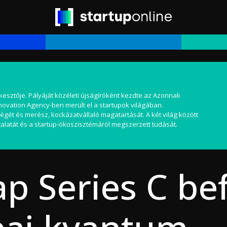
kesztője. Pályáját közéleti újságíróként kezdte az Azonnali
nnovation Agency-ben merült el a startupok világában.
égét és merész, kockázatvállaló magatartását. A két világ között
alatát és a startup-ökoszisztémáról megszerzett tudását.
ap Series C be