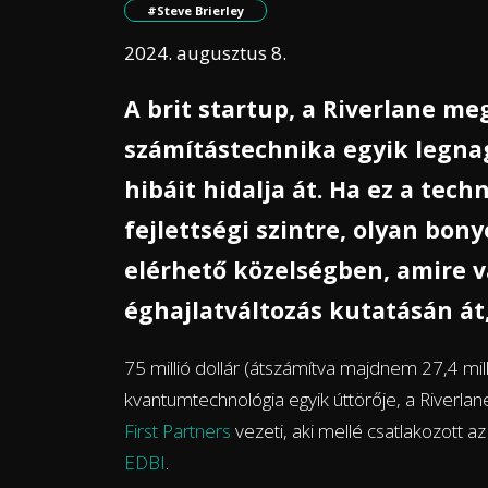
#Steve Brierley
2024. augusztus 8.
A brit startup, a Riverlane m
számítástechnika egyik legn
hibáit hidalja át. Ha ez a tec
fejlettségi szintre, olyan bo
elérhető közelségben, amire v
éghajlatváltozás kutatásán át
75 millió dollár (átszámítva majdnem 27,4 mill
kvantumtechnológia egyik úttörője, a Riverla
First Partners
vezeti, aki mellé csatlakozott a
EDBI
.