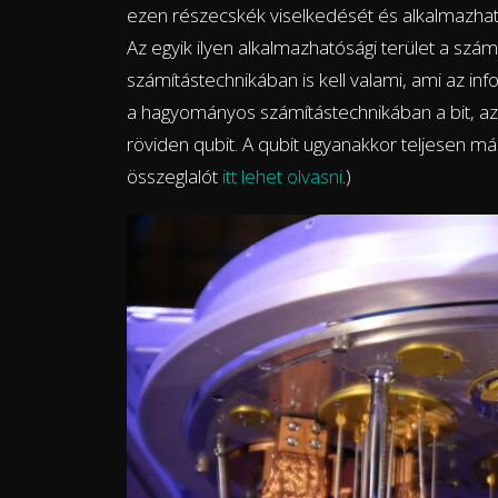
ezen részecskék viselkedését és alkalmazható
Az egyik ilyen alkalmazhatósági terület a szá
számítástechnikában is kell valami, ami az in
a hagyományos számítástechnikában a bit, az
röviden qubit. A qubit ugyanakkor teljesen má
összeglalót
itt lehet olvasni
.)