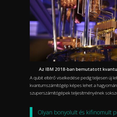
Az IBM 2018-ban bemutatott kvantum
A qubit eltérő viselkedése pedig teljesen új l
kvantumszámítógép képes lehet a hagyományo
szuperszámítógépek teljesítményének sokszor
Olyan bonyolult és kifinomult 