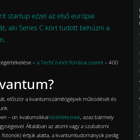
it startup ezzel az első európai
, aki Series C kört tudott behúzni a
n.
 cégértékelése –
a TechCrunch forrásai szerint
– 400
kvantum?
sát, először a kvantumszámítógépek működését és
unk.
en – ún. kvatumokkal
kísérleteznek
, azaz bármely
 egységeivel. Általában az atomi vagy a szubatomi
, fotonok) értjük alatta, a kvantumtudományok pedig