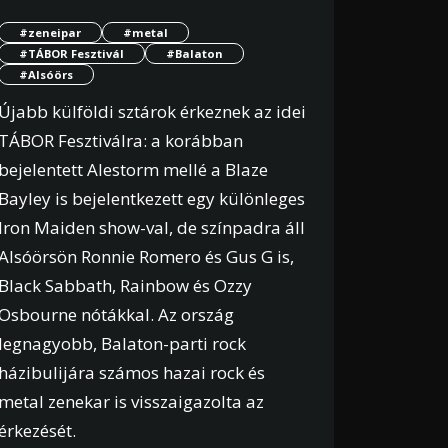
#zeneipar
#metal
#TÁBOR Fesztivál
#Balaton
#Alsóörs
Újabb külföldi sztárok érkeznek az idei
TÁBOR Fesztiválra: a korábban
bejelentett Alestorm mellé a Blaze
Bayley is bejelentkezett egy különleges
Iron Maiden show-val, de színpadra áll
Alsóörsön Ronnie Romero és Gus G is,
Black Sabbath, Rainbow és Ozzy
Osbourne nótákkal. Az ország
legnagyobb, Balaton-parti rock
házibulijára számos hazai rock és
metal zenekar is visszaigazolta az
érkezését.