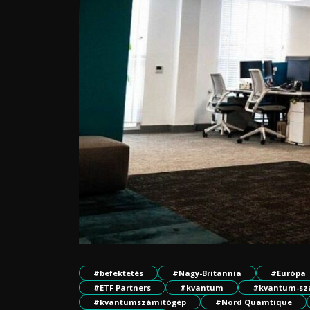
#befektetés
#Nagy-Britannia
#Európa
#ETF Partners
#kvantum
#kvantum-sz
#kvantumszámítógép
#Nord Quamtique