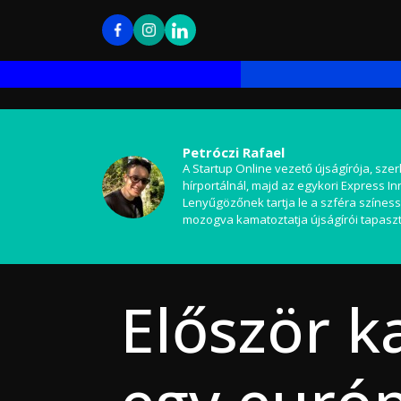
Petróczi Rafael
A Startup Online vezető újságírója, szer
hírportálnál, majd az egykori Express I
Lenyűgözőnek tartja le a szféra színess
mozogva kamatoztatja újságírói tapaszt
Először k