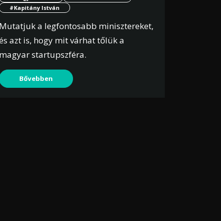
#Kapitány István
Mutatjuk a legfontosabb minisztereket,
és azt is, hogy mit várhat tőlük a
magyar startupszféra.
Bővebben