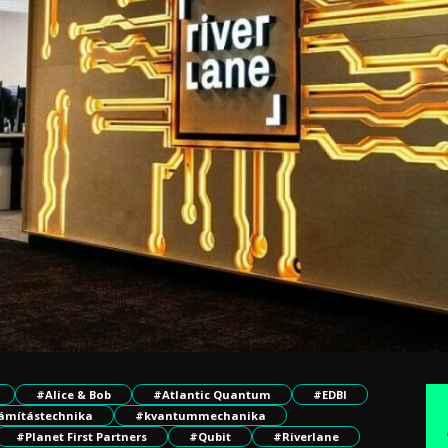
#Alice & Bob
#Atlantic Quantum
#EDBI
ámítástechnika
#kvantummechanika
#Planet First Partners
#Qubit
#Riverlane