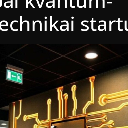
pai kvantum-
echnikai star