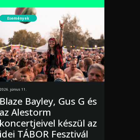
Események
2026. június 11.
Blaze Bayley, Gus G és
az Alestorm
koncertjeivel készül az
idei TÁBOR Fesztivál