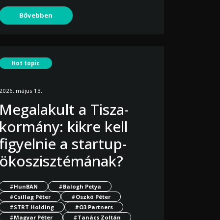
Bővebben
Hot topic
2026. május 13.
Megalakult a Tisza-
kormány: kikre kell
figyelnie a startup-
ökoszisztémának?
#HunBAN
#Balogh Petya
#Csillag Péter
#Oszkó Péter
#STRT Holding
#O3 Partners
#Magyar Péter
#Tanács Zoltán