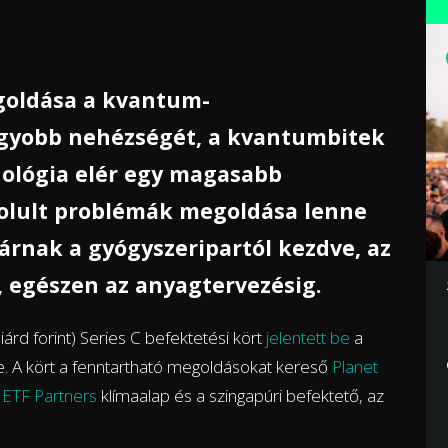
egoldása a kvantum-
agyobb nehézségét, a kvantumbitek
hnológia elér egy magasabb
nyolult problémák megoldása lenne
árnak a gyógyszeripartól kezdve, az
, egészen az anyagtervezésig.
iárd forint) Series C befektetési kört
jelentett be
a
ne. A kört a fenntartható megoldásokat kereső
Planet
z
ETF Partners
klímaalap és a szingapúri befektető, az