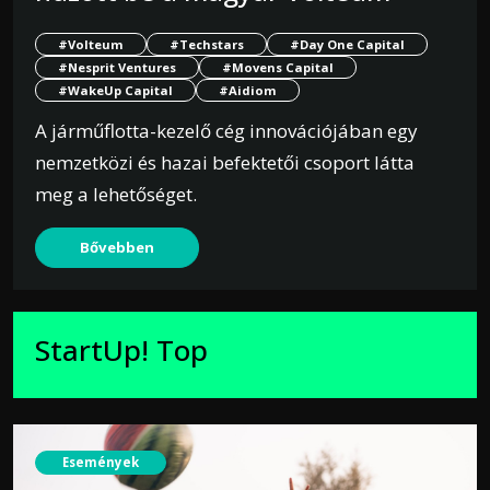
#Volteum
#Techstars
#Day One Capital
#Nesprit Ventures
#Movens Capital
#WakeUp Capital
#Aidiom
A járműflotta-kezelő cég innovációjában egy
nemzetközi és hazai befektetői csoport látta
meg a lehetőséget.
Bővebben
StartUp! Top
Események