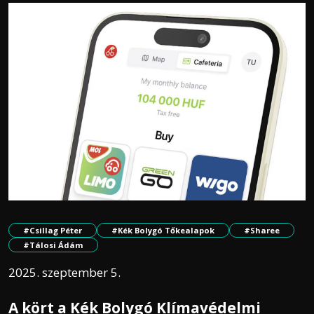
#Csillag Péter
#Kék Bolygó Tőkealapok
#Sharee
#Tálosi Ádám
2025. szeptember 5.
A kört a Kék Bolygó Klímavédelmi