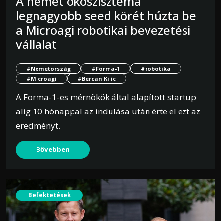
A német ökoszisztéma
legnagyobb seed körét húzta be
a Microagi robotikai bevezetési
vállalat
#Németország
#Forma-1
#robotika
#Microagi
#Bercan Kilic
A Forma-1-es mérnökök által alapított startup
alig 10 hónappal az indulása után érte el ezt az
eredményt.
Bővebben
Befektetések