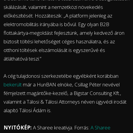
skálázását, valamint a nemzetközi növekedés
előkészítését. Hozzáteszik: „A
platform jelenleg az
elektromobilitás irányába is bővül. Egy olyan B2B
flottakártya-megoldást fejlesztünk, amely kedvező áron
biztosít töltési lehetőséget céges használatra, és az
otthoni töltések elszámolását is egyszerűvé és
átláthatóvá teszi.”
A cég tulajdonosi szerkezetébe egyébként korábban
bekerült
már a HunBAN elnöke, Csillag Péter nevével
fémjelzett magántőke-kezelő, a Bigstar Consulting Kft.,
valamint a Tálosi & Tálosi Attorneys néven ügyvédi irodát
alapító Tálosi Ádám is.
NYITÓKÉP:
A Sharee kreatívja. Forrás:
A Sharee