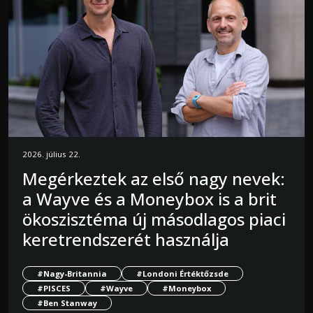
2026. július 22.
Megérkeztek az első nagy nevek:
a Wayve és a Moneybox is a brit
ökoszisztéma új másodlagos piaci
keretrendszerét használja
#Nagy-Britannia
#Londoni Értéktőzsde
#PISCES
#Wayve
#Moneybox
#Ben Stanway