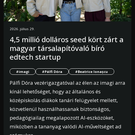
2026. július 29.
4,5 millió dolláros seed kört zárt a
magyar társalapítóvaló bíró
edtech startup
#imagi
#Pálfi Dóra
#Beatrice Ionașcu
Pálfi Dóra vezérigazgatóval az élen az imagi arra
kínál lehetőséget, hogy az általános és
középiskolás diákok tanári felügyelet mellett,
közvetlenül használhassanak biztonságos,
pedagógiailag megalapozott AI-eszközöket,
miközben a tananyag valódi AI-műveltséget ad