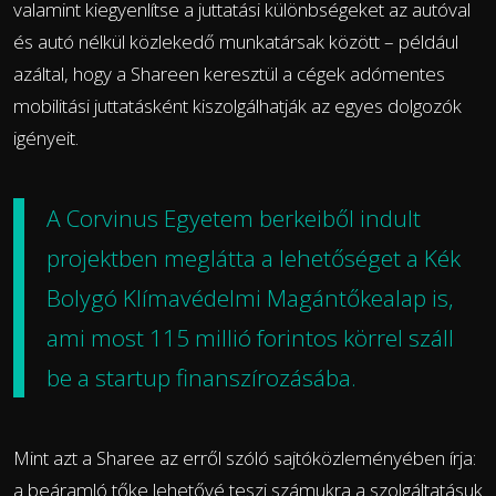
valamint kiegyenlítse a juttatási különbségeket az autóval
és autó nélkül közlekedő munkatársak között – például
azáltal, hogy a Shareen keresztül a cégek adómentes
mobilitási juttatásként kiszolgálhatják az egyes dolgozók
igényeit.
A Corvinus Egyetem berkeiből indult
projektben meglátta a lehetőséget a Kék
Bolygó Klímavédelmi Magántőkealap
is,
ami most 115 millió forintos körrel száll
be a startup finanszírozásába.
Mint azt a Sharee az erről szóló sajtóközleményében írja:
a beáramló tőke lehetővé teszi számukra a szolgáltatásuk