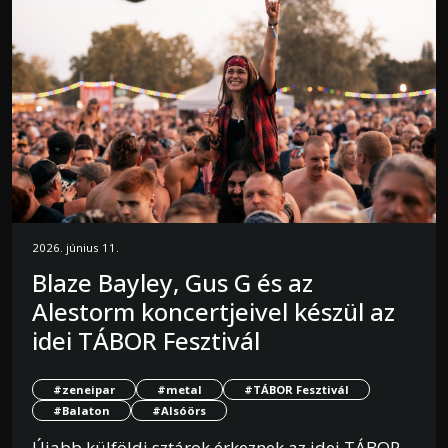
2026. június 11.
Blaze Bayley, Gus G és az
Alestorm koncertjeivel készül az
idei TÁBOR Fesztivál
#zeneipar
#metal
#TÁBOR Fesztivál
#Balaton
#Alsóörs
Újabb külföldi sztárok érkeznek az idei TÁBOR