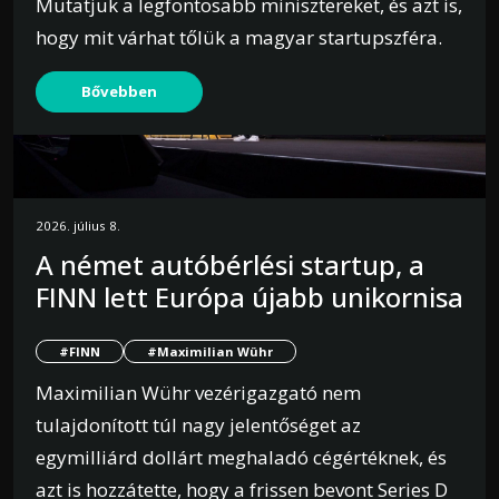
Mutatjuk a legfontosabb minisztereket, és azt is,
hogy mit várhat tőlük a magyar startupszféra.
Bővebben
2026. július 8.
A német autóbérlési startup, a
FINN lett Európa újabb unikornisa
#FINN
#Maximilian Wühr
Maximilian Wühr vezérigazgató nem
tulajdonított túl nagy jelentőséget az
egymilliárd dollárt meghaladó cégértéknek, és
azt is hozzátette, hogy a frissen bevont Series D