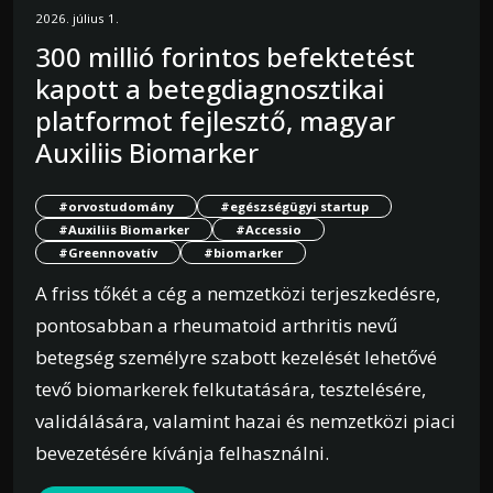
2026. július 1.
300 millió forintos befektetést
kapott a betegdiagnosztikai
platformot fejlesztő, magyar
Auxiliis Biomarker
#orvostudomány
#egészségügyi startup
#Auxiliis Biomarker
#Accessio
#Greennovatív
#biomarker
A friss tőkét a cég a nemzetközi terjeszkedésre,
pontosabban a rheumatoid arthritis nevű
betegség személyre szabott kezelését lehetővé
tevő biomarkerek felkutatására, tesztelésére,
validálására, valamint hazai és nemzetközi piaci
bevezetésére kívánja felhasználni.