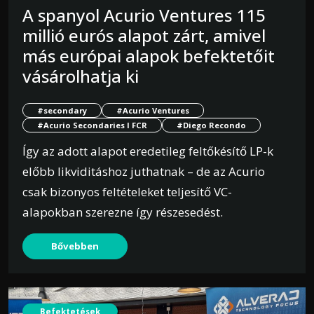
A spanyol Acurio Ventures 115
millió eurós alapot zárt, amivel
más európai alapok befektetőit
vásárolhatja ki
#secondary
#Acurio Ventures
#Acurio Secondaries I FCR
#Diego Recondo
Így az adott alapot eredetileg feltőkésítő LP-k
előbb likviditáshoz juthatnak – de az Acurio
csak bizonyos feltételeket teljesítő VC-
alapokban szerezne így részesedést.
Bővebben
Befektetések