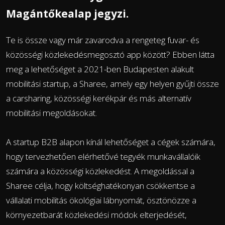
Magántőkealap jegyzi.
Te is össze vagy már zavarodva a rengeteg fuvar- és
közösségi közlekedésmegosztó app között? Ebben látta
meg a lehetőséget a 2021-ben Budapesten alakult
mobilitási startup, a Sharee,
amely egy helyen gyűjti össze
a carsharing, közösségi kerékpár és más alternatív
mobilitási megoldásokat.
A startup B2B alapon kínál lehetőséget a cégek számára,
hogy tervezhetően elérhetővé tegyék munkavállalóik
számára a közösségi közlekedést. A megoldással a
Sharee célja, hogy költséghatékonyan csökkentse a
vállalati mobilitás ökológiai lábnyomát, ösztönözze a
környezetbarát közlekedési módok elterjedését,