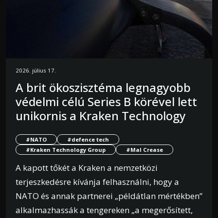
2026. július 17.
A brit ökoszisztéma legnagyobb
védelmi célú Series B körével lett
unikornis a Kraken Technology
#NATO
#defence tech
#Kraken Technology Group
#Mal Crease
A kapott tőkét a Kraken a nemzetközi
terjeszkedésre kívánja felhasználni, hogy a
NATO és annak partnerei „példátlan mértékben”
alkalmazhassák a tengereken „a megerősített,