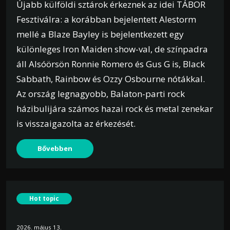
Újabb külföldi sztárok érkeznek az idei TÁBOR
Fesztiválra: a korábban bejelentett Alestorm
mellé a Blaze Bayley is bejelentkezett egy
különleges Iron Maiden show-val, de színpadra
áll Alsóörsön Ronnie Romero és Gus G is, Black
Sabbath, Rainbow és Ozzy Osbourne nótákkal.
Az ország legnagyobb, Balaton-parti rock
házibulijára számos hazai rock és metal zenekar
is visszaigazolta az érkezését.
Bővebben
Hot topic
2026. május 13.