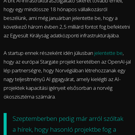
A brit AI-infrastruktúraszolgáltató sikerét tovább emeli,
hogy egy mindössze 18 hónapos vállalkozásról
beszélünk, ami még januárban jelentette be, hogy a
következő három évben 2,5 milliárd fontot fog befektetni
az Egyesült Királyság adatközponti infrastruktúrájába.
A startup ennek részeként idén júliusban
jelentette be
,
hogy az európai Stargate projekt keretében az OpenAI-jal
lép partnerségre, hogy Norvégiában létrehozzanak egy
nagy teljesítményű AI gigagyárat, amely kielégíti az AI-
projektek kapacitási igényeit elsősorban a norvég
ökoszisztéma számára.
Szeptemberben pedig már
arról szóltak
a hírek
, hogy hasonló projektbe fog a