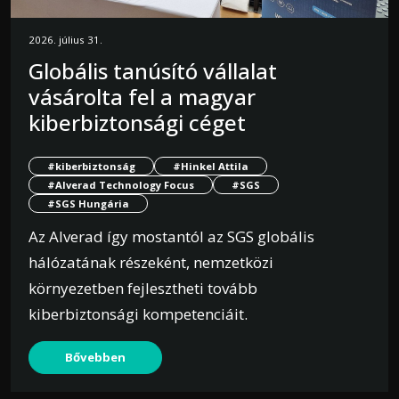
2026. július 31.
Globális tanúsító vállalat
vásárolta fel a magyar
kiberbiztonsági céget
#kiberbiztonság
#Hinkel Attila
#Alverad Technology Focus
#SGS
#SGS Hungária
Az Alverad így mostantól az SGS globális
hálózatának részeként, nemzetközi
környezetben fejlesztheti tovább
kiberbiztonsági kompetenciáit.
Bővebben