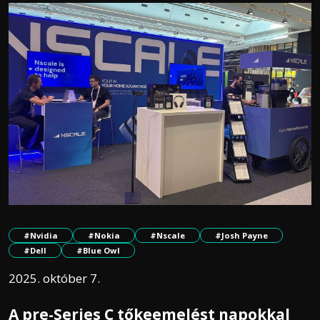
#Nvidia
#Nokia
#Nscale
#Josh Payne
#Dell
#Blue Owl
2025. október 7.
A pre-Series C tőkeemelést napokkal