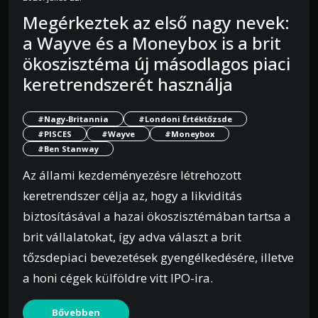
Megérkeztek az első nagy nevek:
a Wayve és a Moneybox is a brit
ökoszisztéma új másodlagos piaci
keretrendszerét használja
#Nagy-Britannia
#Londoni Értéktőzsde
#PISCES
#Wayve
#Moneybox
#Ben Stanway
Az állami kezdeményezésre létrehozott
keretrendszer célja az, hogy a likviditás
biztosításával a hazai ökoszisztémában tartsa a
brit vállalatokat, így adva választ a brit
tőzsdepiaci bevezetések gyengélkedésére, illetve
a honi cégek külföldre vitt IPO-ira.
Bővebben