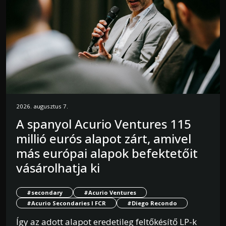
2026. augusztus 7.
A spanyol Acurio Ventures 115
millió eurós alapot zárt, amivel
más európai alapok befektetőit
vásárolhatja ki
#secondary
#Acurio Ventures
#Acurio Secondaries I FCR
#Diego Recondo
Így az adott alapot eredetileg feltőkésítő LP-k