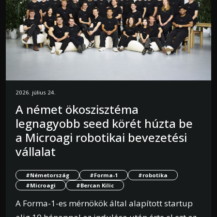
2026. július 24.
A német ökoszisztéma
legnagyobb seed körét húzta be
a Microagi robotikai bevezetési
vállalat
#Németország
#Forma-1
#robotika
#Microagi
#Bercan Kilic
A Forma-1-es mérnökök által alapított startup