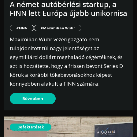
A német autóbérlési startup, a
FINN lett Európa újabb unikornisa
#FINN
#Maximilian Wühr
Maximilian Wühr vezérigazgató nem
tulajdonított túl nagy jelentőséget az
egymilliárd dollárt meghaladó cégértéknek, és
azt is hozzátette, hogy a frissen bevont Series D
körük a korábbi tőkebevonásokhoz képest
könnyebben alakult a FINN számára.
Bővebben
Befektetések