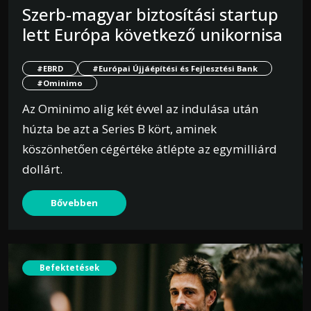
Szerb-magyar biztosítási startup
lett Európa következő unikornisa
#EBRD
#Európai Újjáépítési és Fejlesztési Bank
#Ominimo
Az Ominimo alig két évvel az indulása után
húzta be azt a Series B kört, aminek
köszönhetően cégértéke átlépte az egymilliárd
dollárt.
Bővebben
Befektetések