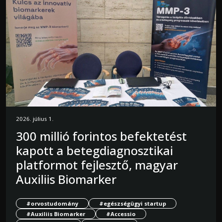
2026. július 1.
300 millió forintos befektetést
kapott a betegdiagnosztikai
platformot fejlesztő, magyar
Auxiliis Biomarker
#orvostudomány
#egészségügyi startup
#Auxiliis Biomarker
#Accessio