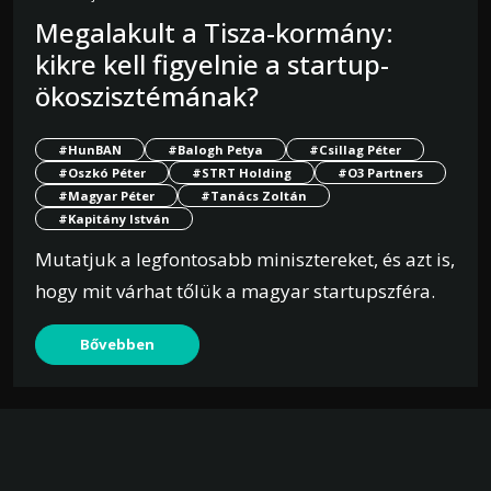
Megalakult a Tisza-kormány:
kikre kell figyelnie a startup-
ökoszisztémának?
#HunBAN
#Balogh Petya
#Csillag Péter
#Oszkó Péter
#STRT Holding
#O3 Partners
#Magyar Péter
#Tanács Zoltán
#Kapitány István
Mutatjuk a legfontosabb minisztereket, és azt is,
hogy mit várhat tőlük a magyar startupszféra.
Bővebben