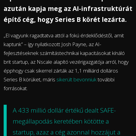
azután kapja meg az AI-infrastruktúrát
építő cég, hogy Series B körét lezárta.
„El vagyunk ragadtatva attól a fokú érdeklődéstől, amit
kaptunk” – így nyilatkozott Josh Payne, az AI-
fejlesztéseknek számítástechnikai kapacitásokat kínáló
brit startup, az Nscale alapító vezérigazgatója arról, hogy
épphogy csak sikerrel zárták az 1,1 milliárd dolláros
Series B körüket, máris
sikerült bevonniuk
további
forrásokat.
A 433 millió dollár értékű dealt SAFE-
megállapodás keretében kötötte a
startup, azaz a cég azonnal hozzájut a