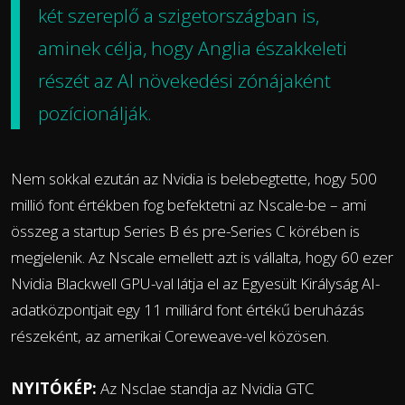
két szereplő a szigetországban is,
aminek célja, hogy Anglia északkeleti
részét az AI növekedési zónájaként
pozícionálják.
Nem sokkal ezután az Nvidia is belebegtette, hogy 500
millió font értékben fog befektetni az Nscale-be – ami
összeg a startup Series B és pre-Series C körében is
megjelenik. Az Nscale emellett azt is vállalta, hogy 60 ezer
Nvidia Blackwell GPU-val látja el az Egyesült Királyság AI-
adatközpontjait egy 11 milliárd font értékű beruházás
részeként, az amerikai Coreweave-vel közösen.
NYITÓKÉP:
Az Nsclae standja az Nvidia GTC