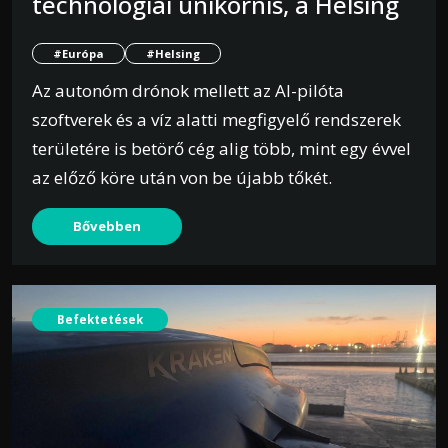
technológiai unikornis, a Helsing
#Európa
#Helsing
Az autonóm drónok mellett az AI-pilóta
szoftverek és a víz alatti megfigyelő rendszerek
területére is betörő cég alig több, mint egy évvel
az előző köre után von be újabb tőkét.
Bővebben
Befektetések