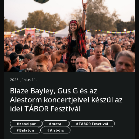
2026. június 11.
Blaze Bayley, Gus G és az
Alestorm koncertjeivel készül az
idei TÁBOR Fesztivál
#zeneipar
#metal
#TÁBOR Fesztivál
#Balaton
#Alsóörs