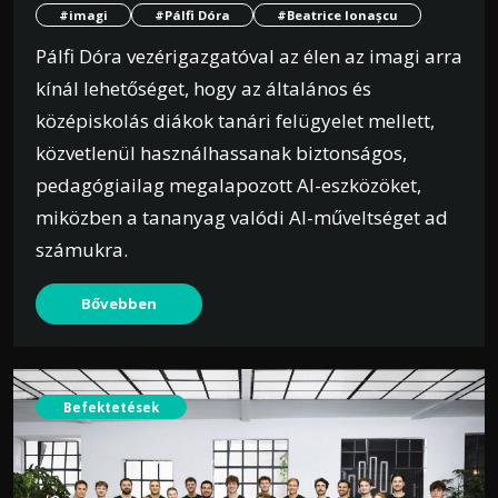
#imagi
#Pálfi Dóra
#Beatrice Ionașcu
Pálfi Dóra vezérigazgatóval az élen az imagi arra
kínál lehetőséget, hogy az általános és
középiskolás diákok tanári felügyelet mellett,
közvetlenül használhassanak biztonságos,
pedagógiailag megalapozott AI-eszközöket,
miközben a tananyag valódi AI-műveltséget ad
számukra.
Bővebben
Befektetések