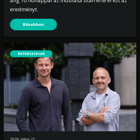
alig 10 hónappal az indulása után érte el ezt az
eredményt.
Bővebben
Befektetések
2026. július 22.