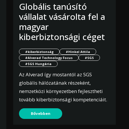
Globális tanúsító
vállalat vásárolta fel a
magyar
kiberbiztonsági céget
#kiberbiztonság
#Hinkel Attila
#Alverad Technology Focus
#SGS
#SGS Hungária
Az Alverad így mostantól az SGS
globális hálózatának részeként,
nemzetközi környezetben fejlesztheti
tovább kiberbiztonsági kompetenciáit.
Bővebben