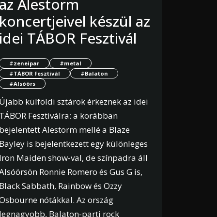
az Alestorm
koncertjeivel készül az
idei TÁBOR Fesztivál
#zeneipar
#metal
#TÁBOR Fesztivál
#Balaton
#Alsóörs
Újabb külföldi sztárok érkeznek az idei
TÁBOR Fesztiválra: a korábban
bejelentett Alestorm mellé a Blaze
Bayley is bejelentkezett egy különleges
Iron Maiden show-val, de színpadra áll
Alsóörsön Ronnie Romero és Gus G is,
Black Sabbath, Rainbow és Ozzy
Osbourne nótákkal. Az ország
legnagyobb, Balaton-parti rock