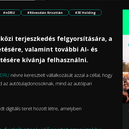
#nDRU
#Kövesdán Krisztián
#3E Holding
közi terjeszkedés felgyorsítására, a
tésére, valamint további AI- és
ztésére kívánja felhasználni.
nDRU
névre keresztelt vállalkozását azzal a céllal, hogy
d az autótulajdonosoknak, mind az autóipari
 digitális teret hozott létre, amelyben