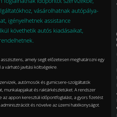
 foglalhatnak időpontot szervizekbe,
gáltatókhoz, vásárolhatnak autópálya-
kat, igényelhetnek assistance
lkül követhetik autós kiadásaikat,
 rendelhetnek.
ú asszisztens, amely segít előzetesen meghatározni egy
 várható javítási költségekre.
 szervizek, autómosók és gumicsere-szolgáltatók
at, munkalapjaikat és raktárkészletüket. A rendszer
e az appon keresztüli időpontfoglalást, a gyors fizetést
 adminisztrációt és növelve az üzemi hatékonyságot.