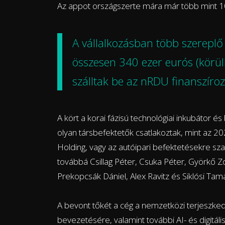
Az appot országszerte mára már több mint 10 
A vállalkozásban több szereplő 
összesen 340 ezer eurós (körülb
szálltak be az nRDU finanszíro
A kört a korai fázisú technológiai inkubátor é
olyan társbefektetők csatlakoztak, mint az 2
Holding, vagy az autóipari befektetésekre sz
továbbá Csillag Péter, Csuka Péter, Györkő Z
Prekopcsák Dániel, Alex Ravitz és Siklósi Tamá
A bevont tőkét a cég a nemzetközi terjeszkedé
bevezetésére, valamint további AI- és digitális