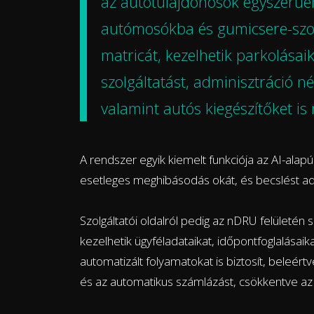
az autótulajdonosok egyszerűen
autómosókba és gumicsere-szol
matricát, kezelhetik parkolásai
szolgáltatást, adminisztráció né
valamint autós kiegészítőket is
A rendszer egyik kiemelt funkciója az AI-alap
esetleges meghibásodás okát, és becslést ad a
Szolgáltatói oldalról pedig az nDRU felületén
kezelhetik ügyféladataikat, időpontfoglalásaik
automatizált folyamatokat is biztosít, beleértv
és az automatikus számlázást, csökkentve az