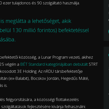
ezer tulajdonos és 90 szolgáltató használja.
is meglátta a lehetőséget, akik
elül 130 millió forintos) befektetéssel
zásába.
s befektetői közösség, a Lunar Program vezeti, akihez
025 végén a
BÉT Standard kategóriájában debütált
STRT
akosodott 3E Holding. Az nRDU társbefektetője
oltán (ex-Balabit), Bocskov Jordán, Hegedűs Máté,
s is.
s felgyorsítására, a közösségi flottakezelés
 szolgáltatások fejlesztésére kívánja felhasználni.