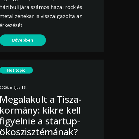
házibulijára számos hazai rock és
metal zenekar is visszaigazolta az
érkezését.
Bővebben
Hot topic
2026. május 13.
Megalakult a Tisza-
kormány: kikre kell
figyelnie a startup-
ökoszisztémának?