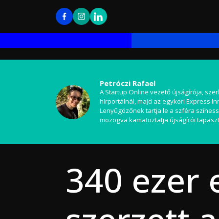
Petróczi Rafael
A Startup Online vezető újságírója, szer
hírportálnál, majd az egykori Express I
Lenyűgözőnek tartja le a szféra színess
mozogva kamatoztatja újságírói tapaszt
340 ezer 