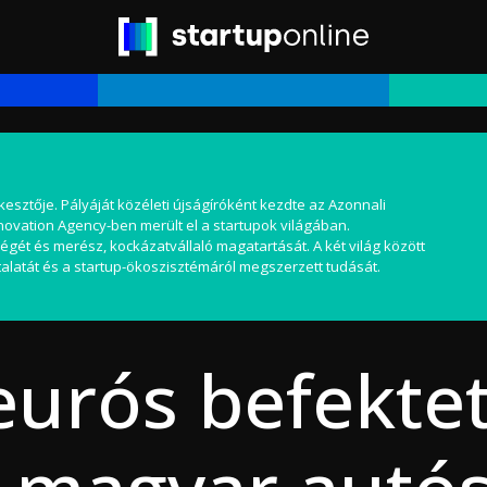
kesztője. Pályáját közéleti újságíróként kezdte az Azonnali
nnovation Agency-ben merült el a startupok világában.
égét és merész, kockázatvállaló magatartását. A két világ között
alatát és a startup-ökoszisztémáról megszerzett tudását.
eurós befekte