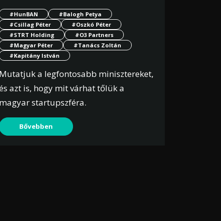
#HunBAN
#Balogh Petya
#Csillag Péter
#Oszkó Péter
#STRT Holding
#O3 Partners
#Magyar Péter
#Tanács Zoltán
#Kapitány István
Mutatjuk a legfontosabb minisztereket,
és azt is, hogy mit várhat tőlük a
magyar startupszféra.
Bővebben