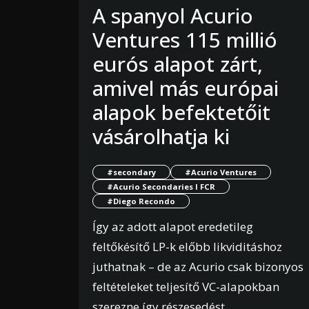
A spanyol Acurio
Ventures 115 millió
eurós alapot zárt,
amivel más európai
alapok befektetőit
vásárolhatja ki
#secondary
#Acurio Ventures
#Acurio Secondaries I FCR
#Diego Recondo
Így az adott alapot eredetileg
feltőkésítő LP-k előbb likviditáshoz
juthatnak – de az Acurio csak bizonyos
feltételeket teljesítő VC-alapokban
szerezne így részesedést.