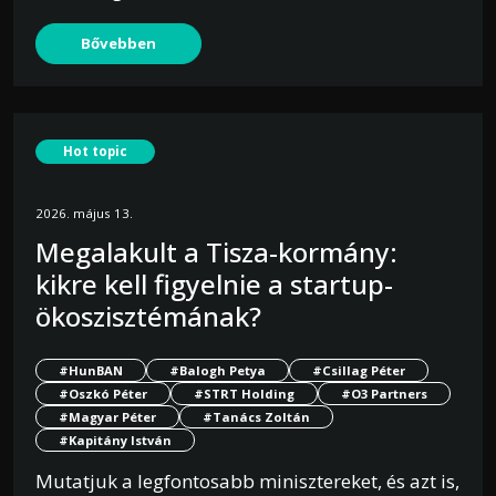
Bővebben
Hot topic
2026. május 13.
Megalakult a Tisza-kormány:
kikre kell figyelnie a startup-
ökoszisztémának?
#HunBAN
#Balogh Petya
#Csillag Péter
#Oszkó Péter
#STRT Holding
#O3 Partners
#Magyar Péter
#Tanács Zoltán
#Kapitány István
Mutatjuk a legfontosabb minisztereket, és azt is,