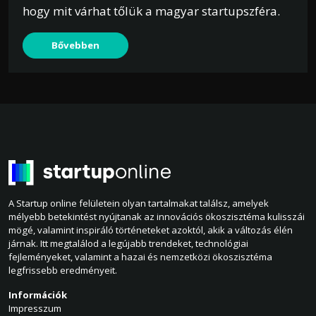
hogy mit várhat tőlük a magyar startupszféra.
Bővebben
A Startup online felületein olyan tartalmakat találsz, amelyek
mélyebb betekintést nyújtanak az innovációs ökoszisztéma kulisszái
mögé, valamint inspiráló történeteket azoktól, akik a változás élén
járnak. Itt megtalálod a legújabb trendeket, technológiai
fejleményeket, valamint a hazai és nemzetközi ökoszisztéma
legfrissebb eredményeit.
Információk
Impresszum