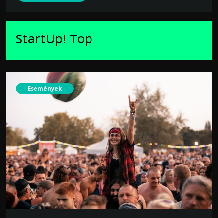
StartUp! Top
Események