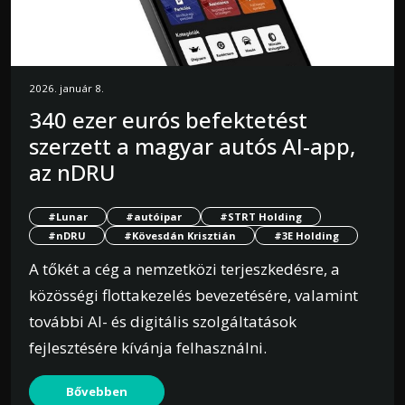
2026. január 8.
340 ezer eurós befektetést
szerzett a magyar autós AI-app,
az nDRU
#Lunar
#autóipar
#STRT Holding
#nDRU
#Kövesdán Krisztián
#3E Holding
A tőkét a cég a nemzetközi terjeszkedésre, a
közösségi flottakezelés bevezetésére, valamint
további AI- és digitális szolgáltatások
fejlesztésére kívánja felhasználni.
Bővebben