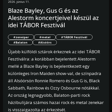
2026. június 11.
Blaze Bayley, Gus G és az
Alestorm koncertjeivel készül az
idei TÁBOR Fesztivál
#zeneipar
#metal
#TÁBOR Fesztivál
#Balaton
#Alsóörs
Újabb külföldi sztárok érkeznek az idei TÁBOR
Fesztiválra: a korábban bejelentett Alestorm
mellé a Blaze Bayley is bejelentkezett egy
különleges Iron Maiden show-val, de színpadra
áll Alsóörsön Ronnie Romero és Gus G is, Black
Sabbath, Rainbow és Ozzy Osbourne nótákkal.
Az ország legnagyobb, Balaton-parti rock
házibulijára számos hazai rock és metal zenekar
is visszaigazolta az érkezését.