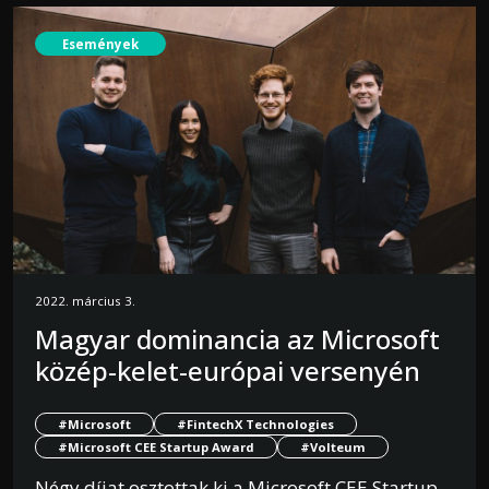
Események
2022. március 3.
Magyar dominancia az Microsoft
közép-kelet-európai versenyén
#Microsoft
#FintechX Technologies
#Microsoft CEE Startup Award
#Volteum
Négy díjat osztottak ki a Microsoft CEE Startup