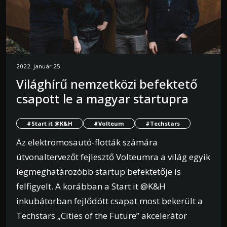
2022. január 25.
Világhírű nemzetközi befektető
csapott le a magyar startupra
#Start it @K&H
#Volteum
#Techstars
Az elektromosautó-flották számára
útvonaltervezőt fejlesztő Volteumra a világ egyik
legmeghatározóbb startup befektetője is
felfigyelt. A korábban a Start it @K&H
inkubátorban fejlődött csapat most bekerült a
Techstars „Cities of the Future” akcelerátor