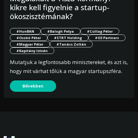
kikre kell figyelnie a startup-
ökoszisztémának?
#HunBAN
#Balogh Petya
#Csillag Péter
#Oszkó Péter
#STRT Holding
#O3 Partners
#Magyar Péter
#Tanács Zoltán
#Kapitány István
Mutatjuk a legfontosabb minisztereket, és azt is,
hogy mit várhat tőlük a magyar startupszféra.
Bővebben