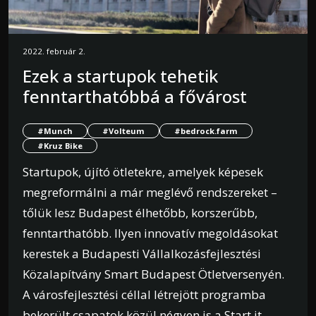
2022. február 2.
Ezek a startupok tehetik
fenntarthatóbbá a fővárost
#Munch
#Volteum
#bedrock.farm
#Kruz Bike
Startupok, újító ötletekre, amelyek képesek
megreformálni a már meglévő rendszereket –
tőlük lesz Budapest élhetőbb, korszerűbb,
fenntarthatóbb. Ilyen innovatív megoldásokat
kerestek a Budapesti Vállalkozásfejlesztési
Közalapítvány Smart Budapest Ötletversenyén.
A városfejlesztési céllal létrejött programba
bekerült csapatok közül négyen is a Start it