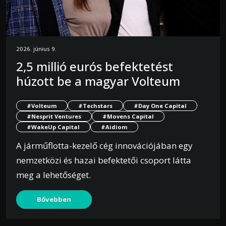
2026. június 9.
2,5 millió eurós befektetést
húzott be a magyar Volteum
#Volteum
#Techstars
#Day One Capital
#Nesprit Ventures
#Movens Capital
#WakeUp Capital
#Aidiom
A járműflotta-kezelő cég innovációjában egy
nemzetközi és hazai befektetői csoport látta
meg a lehetőséget.
Bővebben