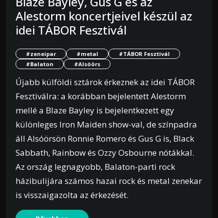
Blaze Bayley, Gus G és az
Alestorm koncertjeivel készül az
idei TÁBOR Fesztivál
#zeneipar
#metal
#TÁBOR Fesztivál
#Balaton
#Alsóörs
Újabb külföldi sztárok érkeznek az idei TÁBOR
Fesztiválra: a korábban bejelentett Alestorm
mellé a Blaze Bayley is bejelentkezett egy
különleges Iron Maiden show-val, de színpadra
áll Alsóörsön Ronnie Romero és Gus G is, Black
Sabbath, Rainbow és Ozzy Osbourne nótákkal.
Az ország legnagyobb, Balaton-parti rock
házibulijára számos hazai rock és metal zenekar
is visszaigazolta az érkezését.