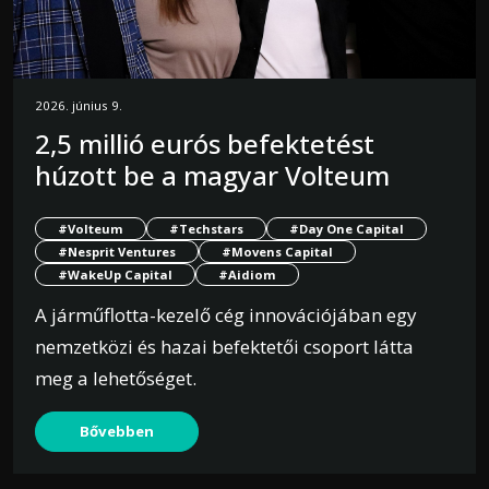
2026. június 9.
2,5 millió eurós befektetést
húzott be a magyar Volteum
#Volteum
#Techstars
#Day One Capital
#Nesprit Ventures
#Movens Capital
#WakeUp Capital
#Aidiom
A járműflotta-kezelő cég innovációjában egy
nemzetközi és hazai befektetői csoport látta
meg a lehetőséget.
Bővebben