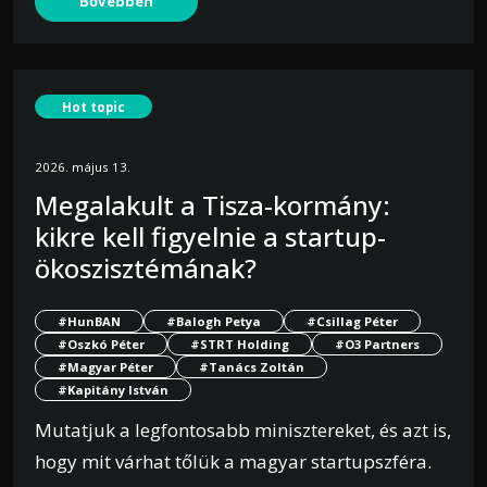
Bővebben
Hot topic
2026. május 13.
Megalakult a Tisza-kormány:
kikre kell figyelnie a startup-
ökoszisztémának?
#HunBAN
#Balogh Petya
#Csillag Péter
#Oszkó Péter
#STRT Holding
#O3 Partners
#Magyar Péter
#Tanács Zoltán
#Kapitány István
Mutatjuk a legfontosabb minisztereket, és azt is,
hogy mit várhat tőlük a magyar startupszféra.