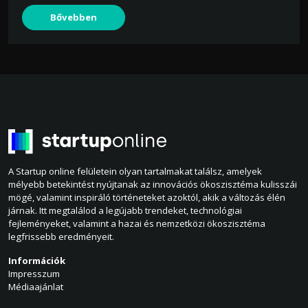
Bővebben
A Startup online felületein olyan tartalmakat találsz, amelyek
mélyebb betekintést nyújtanak az innovációs ökoszisztéma kulisszái
mögé, valamint inspiráló történeteket azoktól, akik a változás élén
járnak. Itt megtalálod a legújabb trendeket, technológiai
fejleményeket, valamint a hazai és nemzetközi ökoszisztéma
legfrissebb eredményeit.
Információk
Impresszum
Médiaajánlat