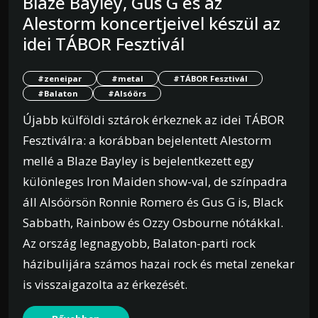
Blaze Bayley, Gus G és az
Alestorm koncertjeivel készül az
idei TÁBOR Fesztivál
#zeneipar
#metal
#TÁBOR Fesztivál
#Balaton
#Alsóörs
Újabb külföldi sztárok érkeznek az idei TÁBOR
Fesztiválra: a korábban bejelentett Alestorm
mellé a Blaze Bayley is bejelentkezett egy
különleges Iron Maiden show-val, de színpadra
áll Alsóörsön Ronnie Romero és Gus G is, Black
Sabbath, Rainbow és Ozzy Osbourne nótákkal.
Az ország legnagyobb, Balaton-parti rock
házibulijára számos hazai rock és metal zenekar
is visszaigazolta az érkezését.