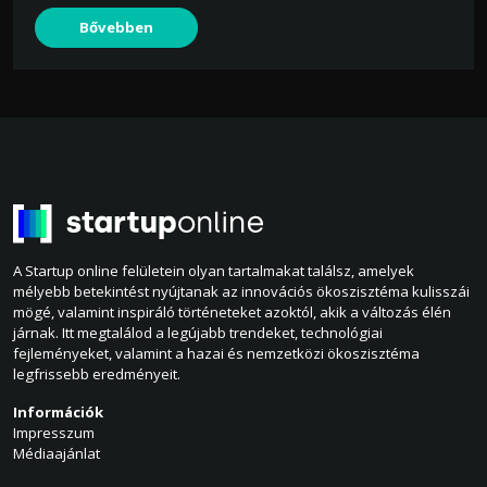
Bővebben
A Startup online felületein olyan tartalmakat találsz, amelyek
mélyebb betekintést nyújtanak az innovációs ökoszisztéma kulisszái
mögé, valamint inspiráló történeteket azoktól, akik a változás élén
járnak. Itt megtalálod a legújabb trendeket, technológiai
fejleményeket, valamint a hazai és nemzetközi ökoszisztéma
legfrissebb eredményeit.
Információk
Impresszum
Médiaajánlat