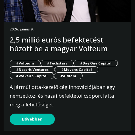
2026. június 9.
2,5 millió eurós befektetést
húzott be a magyar Volteum
#Volteum
#Techstars
#Day One Capital
#Nesprit Ventures
#Movens Capital
#WakeUp Capital
#Aidiom
A járműflotta-kezelő cég innovációjában egy
nemzetközi és hazai befektetői csoport látta
meg a lehetőséget.
Bővebben