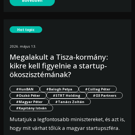
Bővebben
Hot topic
2026. május 13.
Megalakult a Tisza-kormány:
kikre kell figyelnie a startup-
ökoszisztémának?
#HunBAN
#Balogh Petya
#Csillag Péter
#Oszkó Péter
#STRT Holding
#O3 Partners
#Magyar Péter
#Tanács Zoltán
#Kapitány István
Mutatjuk a legfontosabb minisztereket, és azt is,
hogy mit várhat tőlük a magyar startupszféra.