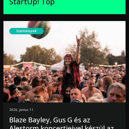
StartUp! Top
Események
2026. június 11.
Blaze Bayley, Gus G és az
Alestorm koncertjeivel készül az