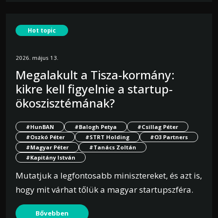
Hot topic
2026. május 13.
Megalakult a Tisza-kormány:
kikre kell figyelnie a startup-
ökoszisztémának?
#HunBAN
#Balogh Petya
#Csillag Péter
#Oszkó Péter
#STRT Holding
#O3 Partners
#Magyar Péter
#Tanács Zoltán
#Kapitány István
Mutatjuk a legfontosabb minisztereket, és azt is,
hogy mit várhat tőlük a magyar startupszféra.
Bővebben