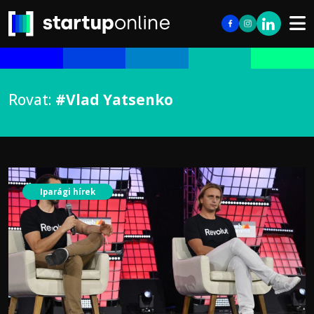
Rovat:
#Vlad Yatsenko
Iparági hírek