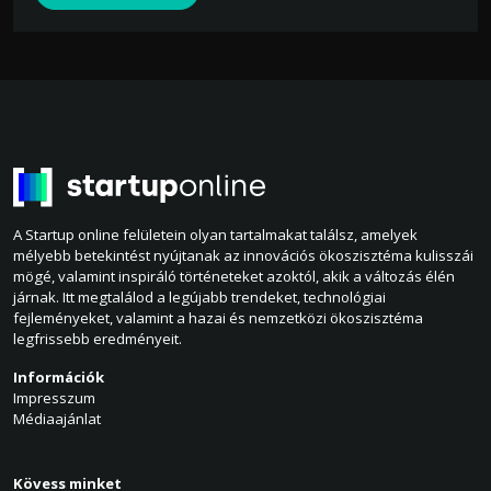
A Startup online felületein olyan tartalmakat találsz, amelyek
mélyebb betekintést nyújtanak az innovációs ökoszisztéma kulisszái
mögé, valamint inspiráló történeteket azoktól, akik a változás élén
járnak. Itt megtalálod a legújabb trendeket, technológiai
fejleményeket, valamint a hazai és nemzetközi ökoszisztéma
legfrissebb eredményeit.
Információk
Impresszum
Médiaajánlat
Kövess minket