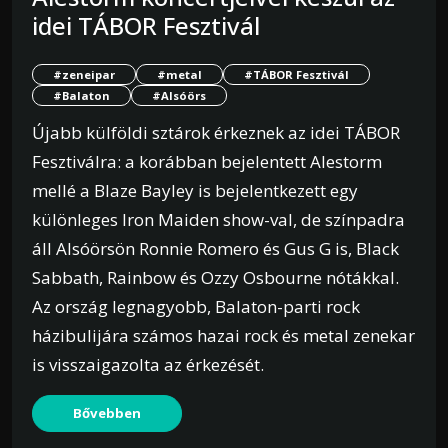
idei TÁBOR Fesztivál
#zeneipar
#metal
#TÁBOR Fesztivál
#Balaton
#Alsóörs
Újabb külföldi sztárok érkeznek az idei TÁBOR
Fesztiválra: a korábban bejelentett Alestorm
mellé a Blaze Bayley is bejelentkezett egy
különleges Iron Maiden show-val, de színpadra
áll Alsóörsön Ronnie Romero és Gus G is, Black
Sabbath, Rainbow és Ozzy Osbourne nótákkal.
Az ország legnagyobb, Balaton-parti rock
házibulijára számos hazai rock és metal zenekar
is visszaigazolta az érkezését.
Bővebben