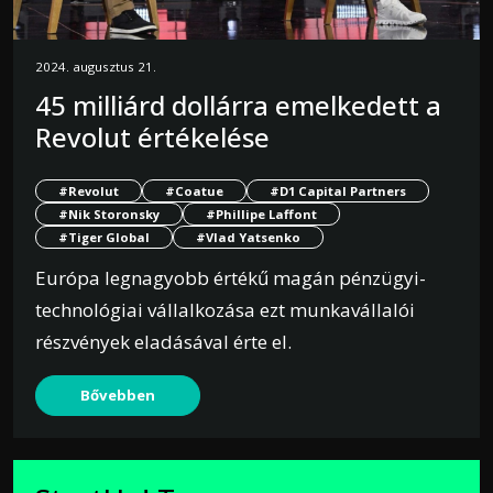
2024. augusztus 21.
45 milliárd dollárra emelkedett a
Revolut értékelése
#Revolut
#Coatue
#D1 Capital Partners
#Nik Storonsky
#Phillipe Laffont
#Tiger Global
#Vlad Yatsenko
Európa legnagyobb értékű magán pénzügyi-
technológiai vállalkozása ezt munkavállalói
részvények eladásával érte el.
Bővebben