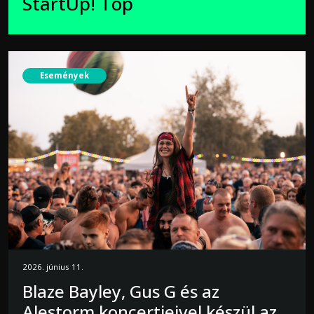
StartUp! Top
Események
2026. június 11.
Blaze Bayley, Gus G és az
Alestorm koncertjeivel készül az