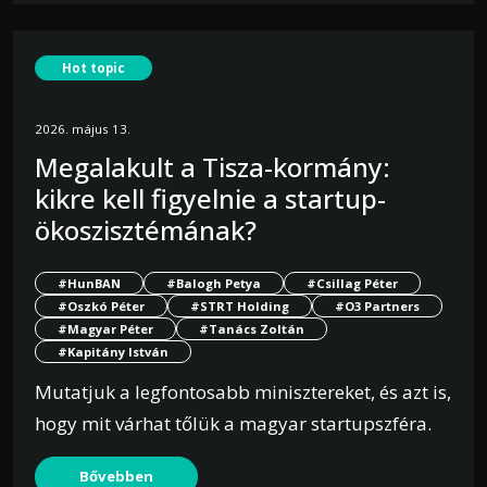
Hot topic
2026. május 13.
Megalakult a Tisza-kormány:
kikre kell figyelnie a startup-
ökoszisztémának?
#HunBAN
#Balogh Petya
#Csillag Péter
#Oszkó Péter
#STRT Holding
#O3 Partners
#Magyar Péter
#Tanács Zoltán
#Kapitány István
Mutatjuk a legfontosabb minisztereket, és azt is,
hogy mit várhat tőlük a magyar startupszféra.
Bővebben