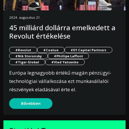
2024. augusztus 21.
45 milliárd dollárra emelkedett a
Revolut értékelése
#Revolut
#Coatue
#D1 Capital Partners
#Nik Storonsky
#Phillipe Laffont
#Tiger Global
#Vlad Yatsenko
Európa legnagyobb értékű magán pénzügyi-
technológiai vállalkozása ezt munkavállalói
részvények eladásával érte el.
Bővebben