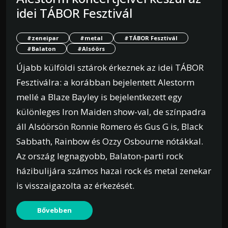
idei TÁBOR Fesztivál
#zeneipar
#metal
#TÁBOR Fesztivál
#Balaton
#Alsóörs
Újabb külföldi sztárok érkeznek az idei TÁBOR
Fesztiválra: a korábban bejelentett Alestorm
mellé a Blaze Bayley is bejelentkezett egy
különleges Iron Maiden show-val, de színpadra
áll Alsóörsön Ronnie Romero és Gus G is, Black
Sabbath, Rainbow és Ozzy Osbourne nótákkal.
Az ország legnagyobb, Balaton-parti rock
házibulijára számos hazai rock és metal zenekar
is visszaigazolta az érkezését.
Bővebben