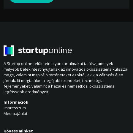
A Startup online felületein olyan tartalmakat találsz, amelyek
mélyebb betekintést nyújtanak az innovációs ökoszisztéma kulisszái
mögé, valamint inspiráló történeteket azoktól, akik a változás élén
járnak. Itt megtalálod a legújabb trendeket, technológiai
fejleményeket, valamint a hazai és nemzetközi ökoszisztéma
legfrissebb eredményeit.
Információk
Impresszum
Médiaajánlat
Kövess minket