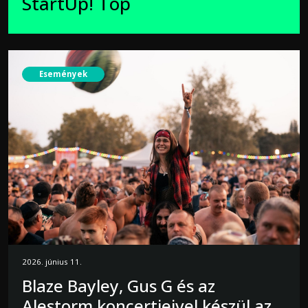
StartUp! Top
Események
2026. június 11.
Blaze Bayley, Gus G és az
Alestorm koncertjeivel készül az