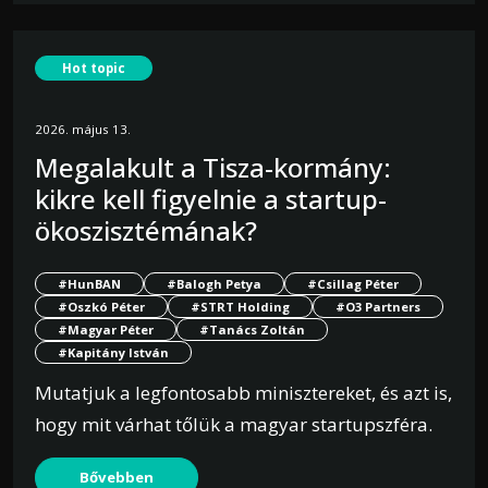
Hot topic
2026. május 13.
Megalakult a Tisza-kormány:
kikre kell figyelnie a startup-
ökoszisztémának?
#HunBAN
#Balogh Petya
#Csillag Péter
#Oszkó Péter
#STRT Holding
#O3 Partners
#Magyar Péter
#Tanács Zoltán
#Kapitány István
Mutatjuk a legfontosabb minisztereket, és azt is,
hogy mit várhat tőlük a magyar startupszféra.
Bővebben