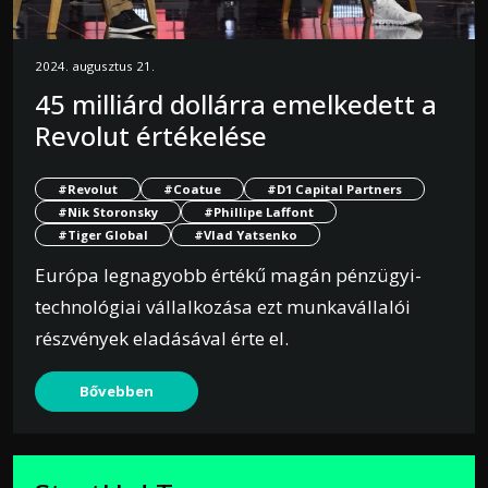
2024. augusztus 21.
45 milliárd dollárra emelkedett a
Revolut értékelése
#Revolut
#Coatue
#D1 Capital Partners
#Nik Storonsky
#Phillipe Laffont
#Tiger Global
#Vlad Yatsenko
Európa legnagyobb értékű magán pénzügyi-
technológiai vállalkozása ezt munkavállalói
részvények eladásával érte el.
Bővebben