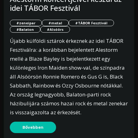
idei TÁBOR Fesztivál
#zeneipar
#metal
#TÁBOR Fesztivál
#Balaton
#Alsóörs
Újabb külföldi sztárok érkeznek az idei TÁBOR
Fesztiválra: a korábban bejelentett Alestorm
mellé a Blaze Bayley is bejelentkezett egy
különleges Iron Maiden show-val, de színpadra
áll Alsóörsön Ronnie Romero és Gus G is, Black
Sabbath, Rainbow és Ozzy Osbourne nótákkal.
Az ország legnagyobb, Balaton-parti rock
házibulijára számos hazai rock és metal zenekar
is visszaigazolta az érkezését.
Bővebben