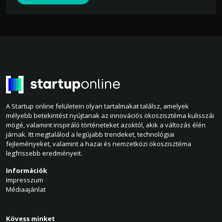
A Startup online felületein olyan tartalmakat találsz, amelyek
mélyebb betekintést nyújtanak az innovációs ökoszisztéma kulisszái
mögé, valamint inspiráló történeteket azoktól, akik a változás élén
járnak. Itt megtalálod a legújabb trendeket, technológiai
fejleményeket, valamint a hazai és nemzetközi ökoszisztéma
legfrissebb eredményeit.
Információk
Impresszum
Médiaajánlat
Kövess minket