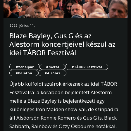
2026. június 11.
Blaze Bayley, Gus G és az
Alestorm koncertjeivel készül az
idei TÁBOR Fesztivál
#zeneipar
#metal
#TÁBOR Fesztivál
#Balaton
#Alsóörs
Újabb külföldi sztárok érkeznek az idei TÁBOR
Fesztiválra: a korábban bejelentett Alestorm
mellé a Blaze Bayley is bejelentkezett egy
különleges Iron Maiden show-val, de színpadra
áll Alsóörsön Ronnie Romero és Gus G is, Black
Sabbath, Rainbow és Ozzy Osbourne nótákkal.