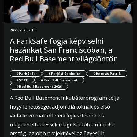
2026. május 12.
A ParkSafe fogja képviselni
hazánkat San Franciscóban, a
Red Bull Basement világdöntőn
#ParkSafe
#Perjési Szabolcs
#Kordás Patrik
#SZTE
#Red Bull Basement
#Red Bull Basement 2026
A Red Bull Basement inkubátorprogram célja,
hogy lehetőséget adjon diákoknak és első
vállalkozóknak ötleteik fejlesztésére, és
megmérettethessék magukat több mint 40
ország legjobb projektjével az Egyesült