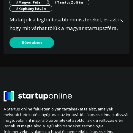
#Magyar Péter
#Tanács Zoltán
#Kapitány István
Mutatjuk a legfontosabb minisztereket, és azt is,
hogy mit várhat tőlük a magyar startupszféra.
Bővebben
A Startup online felületein olyan tartalmakat találsz, amelyek
mélyebb betekintést nyújtanak az innovációs ökoszisztéma kulisszái
mögé, valamint inspiráló történeteket azoktól, akik a változás élén
járnak. Itt megtalálod a legújabb trendeket, technológiai
fejleményeket, valamint a hazai és nemzetközi ökoszisztéma