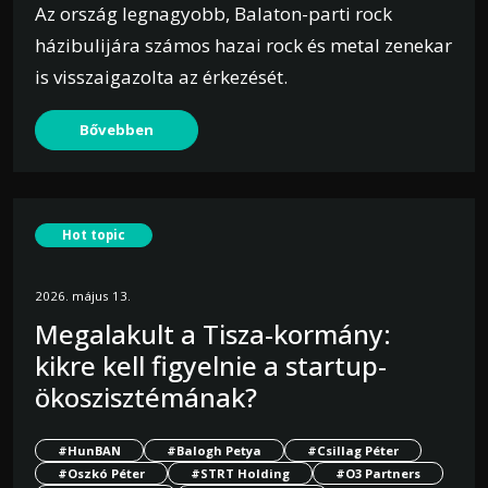
Az ország legnagyobb, Balaton-parti rock
házibulijára számos hazai rock és metal zenekar
is visszaigazolta az érkezését.
Bővebben
Hot topic
2026. május 13.
Megalakult a Tisza-kormány:
kikre kell figyelnie a startup-
ökoszisztémának?
#HunBAN
#Balogh Petya
#Csillag Péter
#Oszkó Péter
#STRT Holding
#O3 Partners