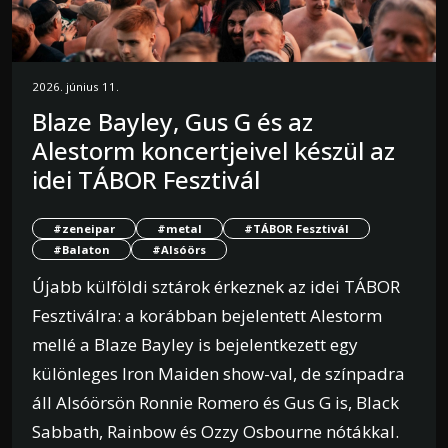
2026. június 11.
Blaze Bayley, Gus G és az
Alestorm koncertjeivel készül az
idei TÁBOR Fesztivál
#zeneipar
#metal
#TÁBOR Fesztivál
#Balaton
#Alsóörs
Újabb külföldi sztárok érkeznek az idei TÁBOR
Fesztiválra: a korábban bejelentett Alestorm
mellé a Blaze Bayley is bejelentkezett egy
különleges Iron Maiden show-val, de színpadra
áll Alsóörsön Ronnie Romero és Gus G is, Black
Sabbath, Rainbow és Ozzy Osbourne nótákkal.