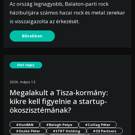
Az ország legnagyobb, Balaton-parti rock
házibulijára számos hazai rock és metal zenekar
is visszaigazolta az érkezését.
Bővebben
Hot topic
2026. május 13.
Megalakult a Tisza-kormány:
kikre kell figyelnie a startup-
ökoszisztémának?
#HunBAN
#Balogh Petya
#Csillag Péter
#Oszkó Péter
#STRT Holding
#O3 Partners