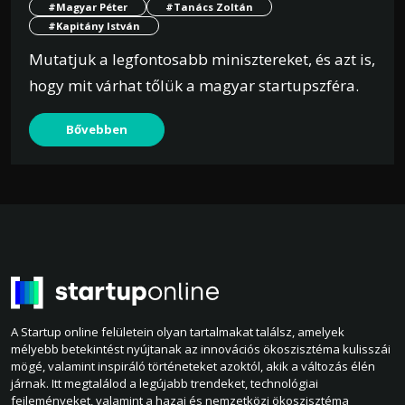
#Magyar Péter
#Tanács Zoltán
#Kapitány István
Mutatjuk a legfontosabb minisztereket, és azt is,
hogy mit várhat tőlük a magyar startupszféra.
Bővebben
A Startup online felületein olyan tartalmakat találsz, amelyek
mélyebb betekintést nyújtanak az innovációs ökoszisztéma kulisszái
mögé, valamint inspiráló történeteket azoktól, akik a változás élén
járnak. Itt megtalálod a legújabb trendeket, technológiai
fejleményeket, valamint a hazai és nemzetközi ökoszisztéma