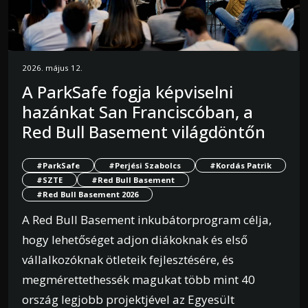
2026. május 12.
A ParkSafe fogja képviselni
hazánkat San Franciscóban, a
Red Bull Basement világdöntőn
#ParkSafe
#Perjési Szabolcs
#Kordás Patrik
#SZTE
#Red Bull Basement
#Red Bull Basement 2026
A Red Bull Basement inkubátorprogram célja,
hogy lehetőséget adjon diákoknak és első
vállalkozóknak ötleteik fejlesztésére, és
megmérettethessék magukat több mint 40
ország legjobb projektjével az Egyesült