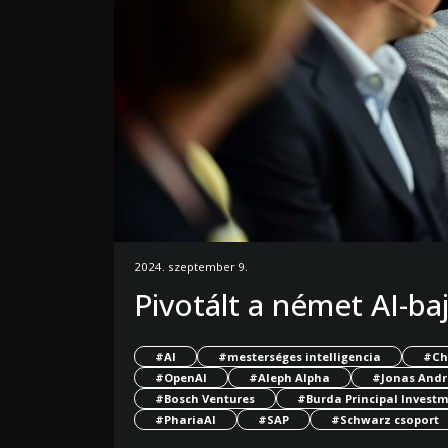
2024. szeptember 9.
Pivotált a német AI-ba
#AI
#mesterséges intelligencia
#Ch
#OpenAI
#Aleph Alpha
#Jonas Andr
#Bosch Ventures
#Burda Principal Invest
#PhariaAI
#SAP
#Schwarz csoport