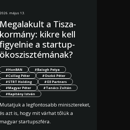
2026. május 13.
Megalakult a Tisza-
kormány: kikre kell
figyelnie a startup-
ökoszisztémának?
#HunBAN
#Balogh Petya
#Csillag Péter
#Oszkó Péter
#STRT Holding
#O3 Partners
#Magyar Péter
#Tanács Zoltán
#Kapitány István
Mutatjuk a legfontosabb minisztereket,
és azt is, hogy mit várhat tőlük a
magyar startupszféra.