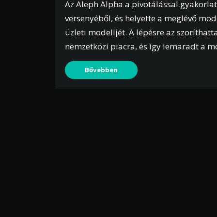
Az Aleph Alpha a pivotálással gyakorlati
versenyéből, és helyette a meglévő mod
üzleti modelljét. A lépésre az szoríthatt
nemzetközi piacra, és így lemaradt a m
Bővebben