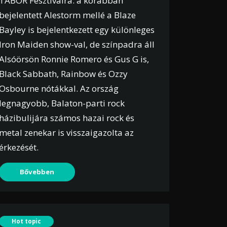
TÁBOR Fesztiválra: a korábban
bejelentett Alestorm mellé a Blaze
Bayley is bejelentkezett egy különleges
Iron Maiden show-val, de színpadra áll
Alsóörsön Ronnie Romero és Gus G is,
Black Sabbath, Rainbow és Ozzy
Osbourne nótákkal. Az ország
legnagyobb, Balaton-parti rock
házibulijára számos hazai rock és
metal zenekar is visszaigazolta az
érkezését.
Bővebben
Hot topic