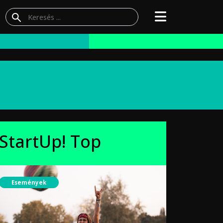
StartUp! Top
Események