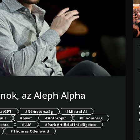
jnok, az Aleph Alpha
atGPT
#Németország
#Mistral AI
ulis
#pivot
#Anthropic
#Bloomberg
ments
#LLM
#Park Artificial Intelligence
#Thomas Odenwald