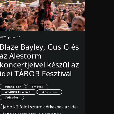
2026. június 11.
Blaze Bayley, Gus G és
az Alestorm
koncertjeivel készül az
idei TÁBOR Fesztivál
#zeneipar
#metal
#TÁBOR Fesztivál
#Balaton
#Alsóörs
Újabb külföldi sztárok érkeznek az idei