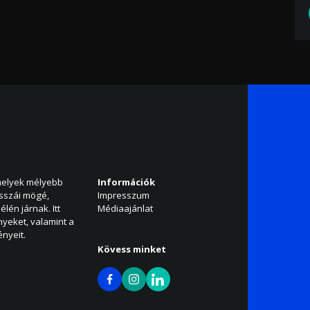
amelyek mélyebb
Információk
isszái mögé,
Impresszum
élén járnak. Itt
Médiaajánlat
nyeket, valamint a
nyeit.
Kövess minket