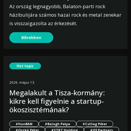
Az ország legnagyobb, Balaton-parti rock
házibulijára számos hazai rock és metal zenekar
is visszaigazolta az érkezését.
Bővebben
Hot topic
2026. május 13.
Megalakult a Tisza-kormány:
kikre kell figyelnie a startup-
ökoszisztémának?
#HunBAN
#Balogh Petya
#Csillag Péter
#Oszkó Péter
#STRT Holding
#O3 Partners