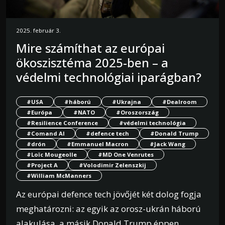
2025. február 3.
Mire számíthat az európai
ökoszisztéma 2025-ben – a
védelmi technológiai iparágban?
#USA
#háború
#Ukrajna
#Dealroom
#Európa
#NATO
#Oroszország
#Resilience Conference
#védelmi technológia
#Comand AI
#defence tech
#Donald Trump
#drón
#Emmanuel Macron
#Jack Wang
#Loïc Mougeolle
#MD One Venrutes
#Project A
#Volodimir Zelenszkij
#William McManners
Az európai defence tech jövőjét két dolog fogja
meghatározni: az egyik az orosz-ukrán háború
alakulása, a másik Donald Trump éppen