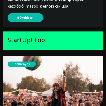
kezdődő, második elnöki ciklusa.
Bővebben
StartUp! Top
Események