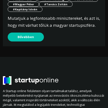
#Magyar Péter
#Tanács Zoltán
#Kapitány István
Mutatjuk a legfontosabb minisztereket, és azt is,
hogy mit várhat tőlük a magyar startupszféra.
Bővebben
A Startup online felületein olyan tartalmakat találsz, amelyek
mélyebb betekintést nyújtanak az innovációs ökoszisztéma kulisszái
mögé, valamint inspiráló történeteket azoktól, akik a változás élén
járnak. Itt megtalálod a legújabb trendeket, technológiai