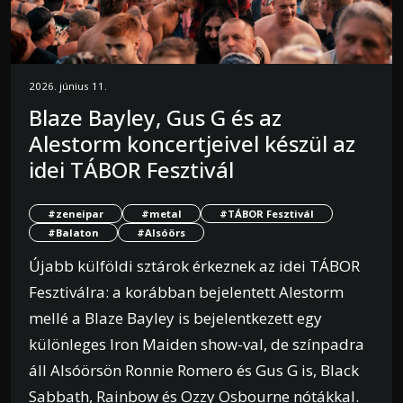
2026. június 11.
Blaze Bayley, Gus G és az
Alestorm koncertjeivel készül az
idei TÁBOR Fesztivál
#zeneipar
#metal
#TÁBOR Fesztivál
#Balaton
#Alsóörs
Újabb külföldi sztárok érkeznek az idei TÁBOR
Fesztiválra: a korábban bejelentett Alestorm
mellé a Blaze Bayley is bejelentkezett egy
különleges Iron Maiden show-val, de színpadra
áll Alsóörsön Ronnie Romero és Gus G is, Black
Sabbath, Rainbow és Ozzy Osbourne nótákkal.