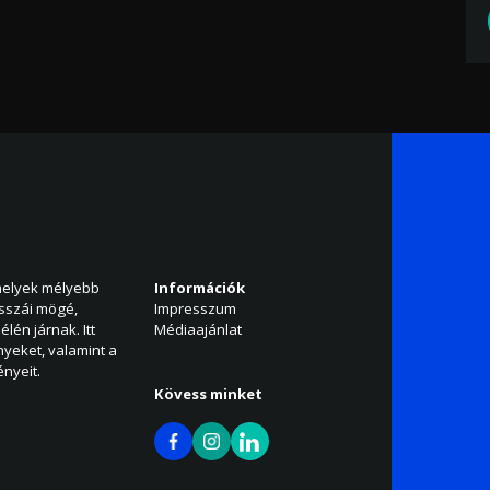
amelyek mélyebb
Információk
isszái mögé,
Impresszum
élén járnak. Itt
Médiaajánlat
nyeket, valamint a
nyeit.
Kövess minket