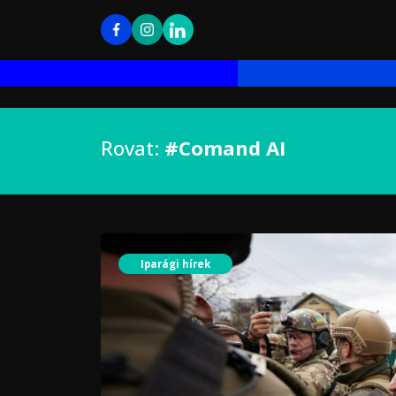
Rovat:
#Comand AI
Iparági hírek