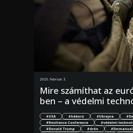
2025. február 3.
Mire számíthat az eur
ben – a védelmi techn
#USA
#háború
#Ukrajna
#De
#Resilience Conference
#védelmi technol
#Donald Trump
#drón
#Emmanuel