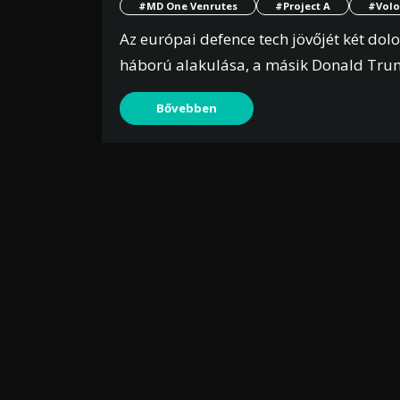
#MD One Venrutes
#Project A
#Volo
Az európai defence tech jövőjét két dol
háború alakulása, a másik Donald Trum
Bővebben