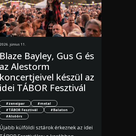
2026. június 11.
Blaze Bayley, Gus G és
az Alestorm
koncertjeivel készül az
idei TÁBOR Fesztivál
#zeneipar
#metal
#TÁBOR Fesztivál
#Balaton
#Alsóörs
Újabb külföldi sztárok érkeznek az idei