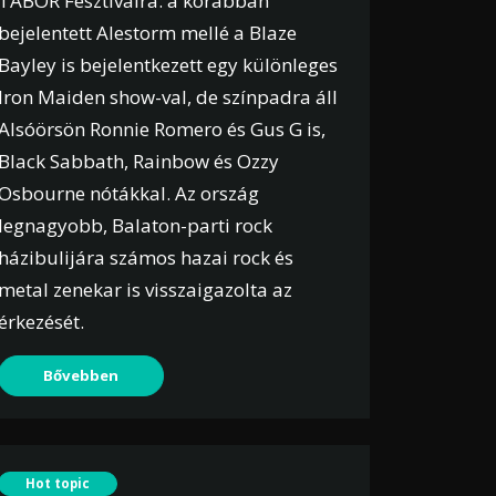
TÁBOR Fesztiválra: a korábban
bejelentett Alestorm mellé a Blaze
Bayley is bejelentkezett egy különleges
Iron Maiden show-val, de színpadra áll
Alsóörsön Ronnie Romero és Gus G is,
Black Sabbath, Rainbow és Ozzy
Osbourne nótákkal. Az ország
legnagyobb, Balaton-parti rock
házibulijára számos hazai rock és
metal zenekar is visszaigazolta az
érkezését.
Bővebben
Hot topic