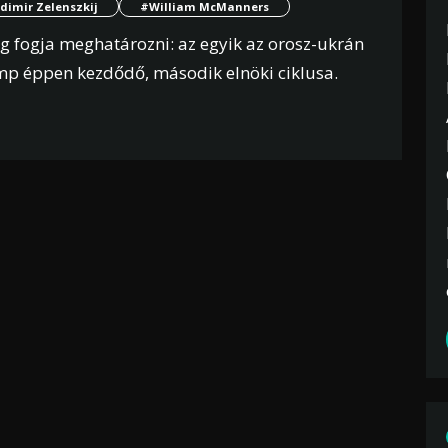
dimir Zelenszkij
#William McManners
og fogja meghatározni: az egyik az orosz-ukrán
p éppen kezdődő, második elnöki ciklusa.