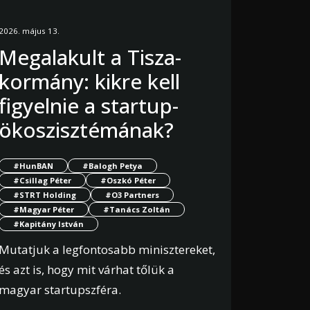
2026. május 13.
Megalakult a Tisza-
kormány: kikre kell
figyelnie a startup-
ökoszisztémának?
#HunBAN
#Balogh Petya
#Csillag Péter
#Oszkó Péter
#STRT Holding
#O3 Partners
#Magyar Péter
#Tanács Zoltán
#Kapitány István
Mutatjuk a legfontosabb minisztereket,
és azt is, hogy mit várhat tőlük a
magyar startupszféra.