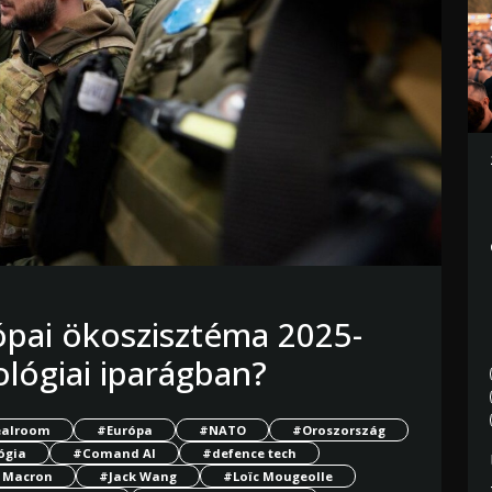
ópai ökoszisztéma 2025-
ológiai iparágban?
alroom
#Európa
#NATO
#Oroszország
ógia
#Comand AI
#defence tech
 Macron
#Jack Wang
#Loïc Mougeolle