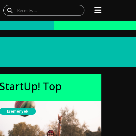
StartUp! Top
Események