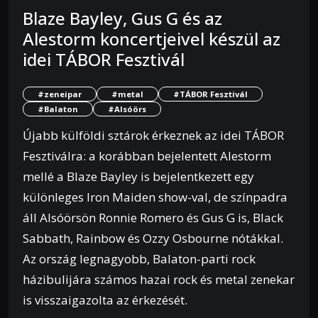
Blaze Bayley, Gus G és az
Alestorm koncertjeivel készül az
idei TÁBOR Fesztivál
#zeneipar
#metal
#TÁBOR Fesztivál
#Balaton
#Alsóörs
Újabb külföldi sztárok érkeznek az idei TÁBOR
Fesztiválra: a korábban bejelentett Alestorm
mellé a Blaze Bayley is bejelentkezett egy
különleges Iron Maiden show-val, de színpadra
áll Alsóörsön Ronnie Romero és Gus G is, Black
Sabbath, Rainbow és Ozzy Osbourne nótákkal.
Az ország legnagyobb, Balaton-parti rock
házibulijára számos hazai rock és metal zenekar
is visszaigazolta az érkezését.