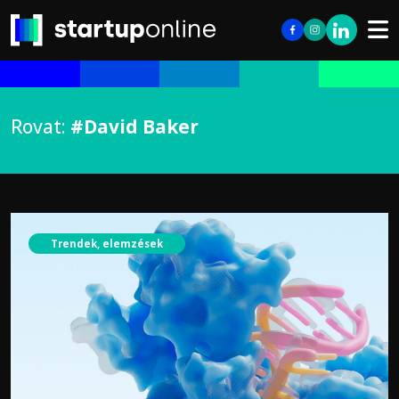
Rovat:
#David Baker
Trendek, elemzések