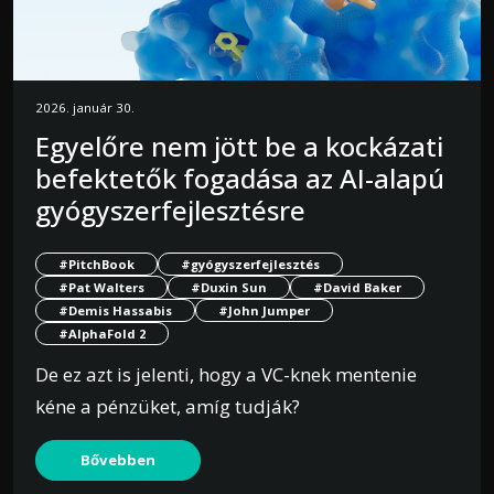
2026. január 30.
Egyelőre nem jött be a kockázati
befektetők fogadása az AI-alapú
gyógyszerfejlesztésre
#PitchBook
#gyógyszerfejlesztés
#Pat Walters
#Duxin Sun
#David Baker
#Demis Hassabis
#John Jumper
#AlphaFold 2
De ez azt is jelenti, hogy a VC-knek mentenie
kéne a pénzüket, amíg tudják?
Bővebben