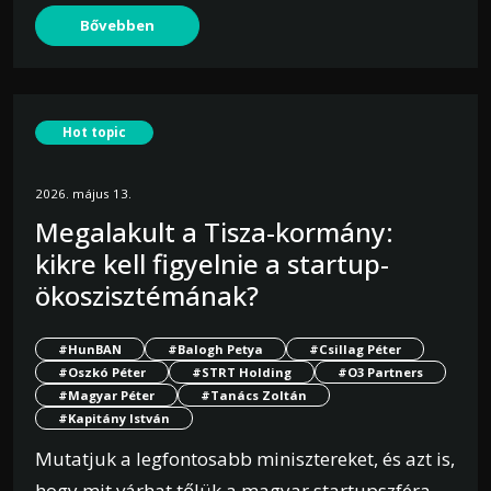
Bővebben
Hot topic
2026. május 13.
Megalakult a Tisza-kormány:
kikre kell figyelnie a startup-
ökoszisztémának?
#HunBAN
#Balogh Petya
#Csillag Péter
#Oszkó Péter
#STRT Holding
#O3 Partners
#Magyar Péter
#Tanács Zoltán
#Kapitány István
Mutatjuk a legfontosabb minisztereket, és azt is,
hogy mit várhat tőlük a magyar startupszféra.