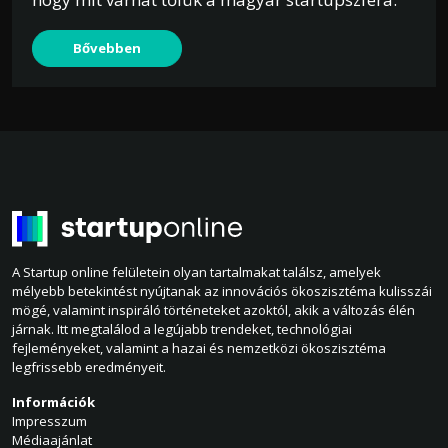
Bővebben
A Startup online felületein olyan tartalmakat találsz, amelyek
mélyebb betekintést nyújtanak az innovációs ökoszisztéma kulisszái
mögé, valamint inspiráló történeteket azoktól, akik a változás élén
járnak. Itt megtalálod a legújabb trendeket, technológiai
fejleményeket, valamint a hazai és nemzetközi ökoszisztéma
legfrissebb eredményeit.
Információk
Impresszum
Médiaajánlat