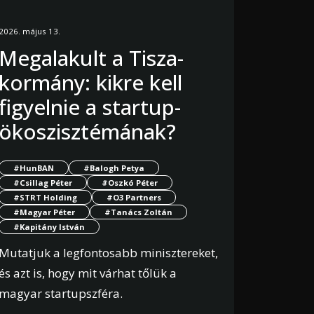
2026. május 13.
Megalakult a Tisza-
kormány: kikre kell
figyelnie a startup-
ökoszisztémának?
#HunBAN
#Balogh Petya
#Csillag Péter
#Oszkó Péter
#STRT Holding
#O3 Partners
#Magyar Péter
#Tanács Zoltán
#Kapitány István
Mutatjuk a legfontosabb minisztereket,
és azt is, hogy mit várhat tőlük a
magyar startupszféra.