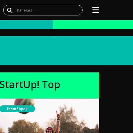
StartUp! Top
Események