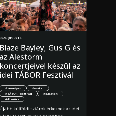
2026. június 11.
Blaze Bayley, Gus G és
az Alestorm
koncertjeivel készül az
idei TÁBOR Fesztivál
#zeneipar
#metal
#TÁBOR Fesztivál
#Balaton
#Alsóörs
Újabb külföldi sztárok érkeznek az idei