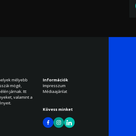
amelyek mélyebb
Információk
isszái mögé,
Impresszum
élén járnak. Itt
Médiaajánlat
nyeket, valamint a
nyeit.
Kövess minket