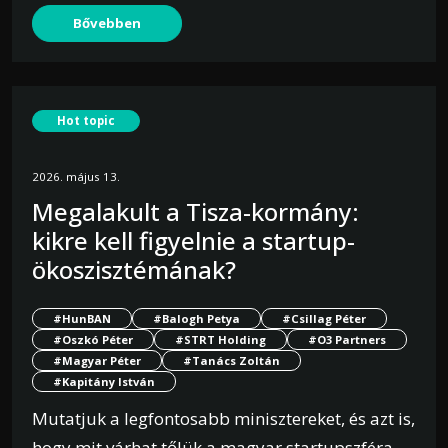
Bővebben
Hot topic
2026. május 13.
Megalakult a Tisza-kormány:
kikre kell figyelnie a startup-
ökoszisztémának?
#HunBAN
#Balogh Petya
#Csillag Péter
#Oszkó Péter
#STRT Holding
#O3 Partners
#Magyar Péter
#Tanács Zoltán
#Kapitány István
Mutatjuk a legfontosabb minisztereket, és azt is,
hogy mit várhat tőlük a magyar startupszféra.