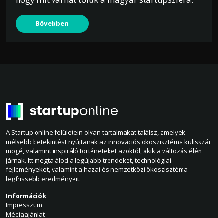
Bővebben
A Startup online felületein olyan tartalmakat találsz, amelyek
mélyebb betekintést nyújtanak az innovációs ökoszisztéma kulisszái
mögé, valamint inspiráló történeteket azoktól, akik a változás élén
járnak. Itt megtalálod a legújabb trendeket, technológiai
fejleményeket, valamint a hazai és nemzetközi ökoszisztéma
legfrissebb eredményeit.
Információk
Impresszum
Médiaajánlat