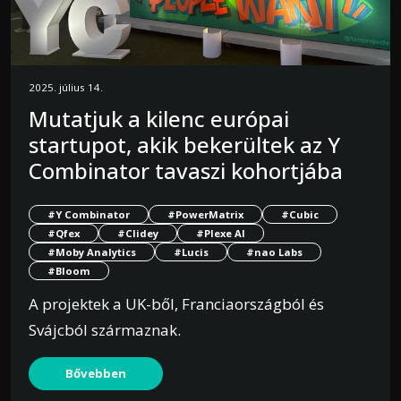
2025. július 14.
Mutatjuk a kilenc európai
startupot, akik bekerültek az Y
Combinator tavaszi kohortjába
#Y Combinator
#PowerMatrix
#Cubic
#Qfex
#Clidey
#Plexe AI
#Moby Analytics
#Lucis
#nao Labs
#Bloom
A projektek a UK-ből, Franciaországból és
Svájcból származnak.
Bővebben