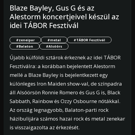
Blaze Bayley, Gus G és az
Alestorm koncertjeivel készül az
idei TÁBOR Fesztivál
#zeneipar
#metal
#TÁBOR Fesztivál
#Balaton
#Alsóörs
Újabb külföldi sztárok érkeznek az idei TÁBOR
Fesztiválra: a korábban bejelentett Alestorm
mellé a Blaze Bayley is bejelentkezett egy
különleges Iron Maiden show-val, de színpadra
áll Alsóörsön Ronnie Romero és Gus G is, Black
Sabbath, Rainbow és Ozzy Osbourne nótákkal.
Az ország legnagyobb, Balaton-parti rock
házibulijára számos hazai rock és metal zenekar
is visszaigazolta az érkezését.