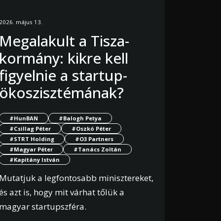
2026. május 13.
Megalakult a Tisza-
kormány: kikre kell
figyelnie a startup-
ökoszisztémának?
#HunBAN
#Balogh Petya
#Csillag Péter
#Oszkó Péter
#STRT Holding
#O3 Partners
#Magyar Péter
#Tanács Zoltán
#Kapitány István
Mutatjuk a legfontosabb minisztereket,
és azt is, hogy mit várhat tőlük a
magyar startupszféra.