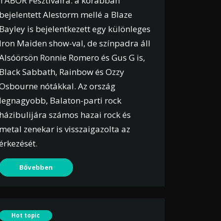
TÁBOR Fesztiválra: a korábban
bejelentett Alestorm mellé a Blaze
Bayley is bejelentkezett egy különleges
Iron Maiden show-val, de színpadra áll
Alsóörsön Ronnie Romero és Gus G is,
Black Sabbath, Rainbow és Ozzy
Osbourne nótákkal. Az ország
legnagyobb, Balaton-parti rock
házibulijára számos hazai rock és
metal zenekar is visszaigazolta az
érkezését.
Bővebben
Hot topic