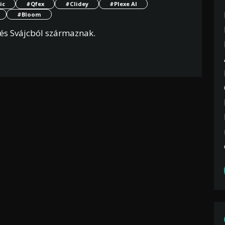
ic
#Qfex
#Clidey
#Plexe AI
#Bloom
 és Svájcból származnak.