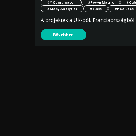
#Y Combinator
#PowerMatrix
#Cub
#Moby Analytics
#Lucis
#nao Labs
A projektek a UK-ből, Franciaországból
Bővebben