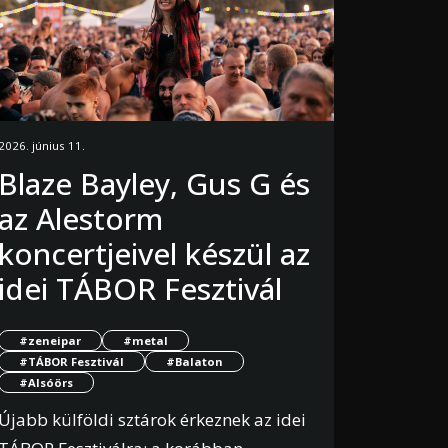
2026. június 11.
Blaze Bayley, Gus G és
az Alestorm
koncertjeivel készül az
idei TÁBOR Fesztivál
#zeneipar
#metal
#TÁBOR Fesztivál
#Balaton
#Alsóörs
Újabb külföldi sztárok érkeznek az idei