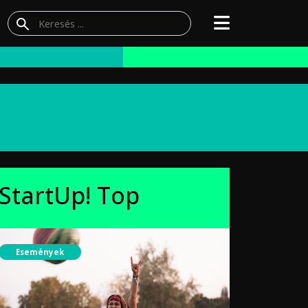
StartUp! Top
Események