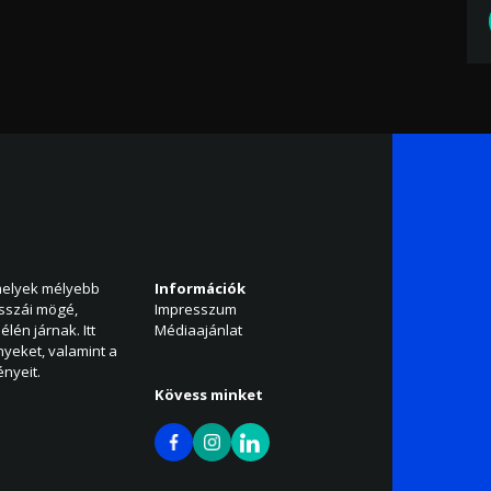
amelyek mélyebb
Információk
isszái mögé,
Impresszum
élén járnak. Itt
Médiaajánlat
nyeket, valamint a
nyeit.
Kövess minket