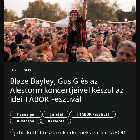
2026. június 11.
Blaze Bayley, Gus G és az
Alestorm koncertjeivel készül az
idei TÁBOR Fesztivál
#zeneipar
#metal
#TÁBOR Fesztivál
#Balaton
#Alsóörs
Újabb külföldi sztárok érkeznek az idei TÁBOR