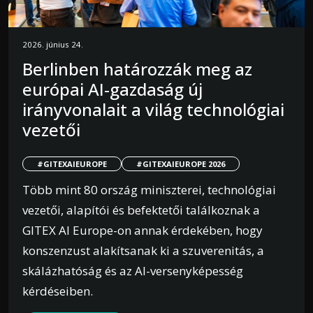
2026. június 24.
Berlinben határozzák meg az
európai AI-gazdaság új
irányvonalait a világ technológiai
vezetői
#GITEXAIEUROPE
#GITEXAIEUROPE 2026
Több mint 80 ország miniszterei, technológiai
vezetői, alapítói és befektetői találkoznak a
GITEX AI Europe-on annak érdekében, hogy
konszenzust alakítsanak ki a szuverenitás, a
skálázhatóság és az AI-versenyképesség
kérdéseiben.