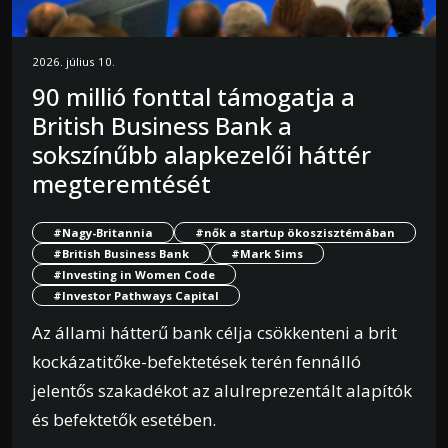
2026. július 10.
90 millió fonttal támogatja a
British Business Bank a
sokszínűbb alapkezelői háttér
megteremtését
#Nagy-Britannia
#nők a startup ökoszisztémában
#British Business Bank
#Mark Sims
#Investing in Women Code
#Investor Pathways Capital
Az állami hátterű bank célja csökkenteni a brit
kockázatitőke-befektetések terén fennálló
jelentős szakadékot az alulreprezentált alapítók
és befektetők esetében.