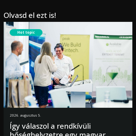
Olvasd el ezt is!
Hot topic
2026. augusztus 5.
Így válaszol a rendkívüli
hőséghelyzetre egy magyar