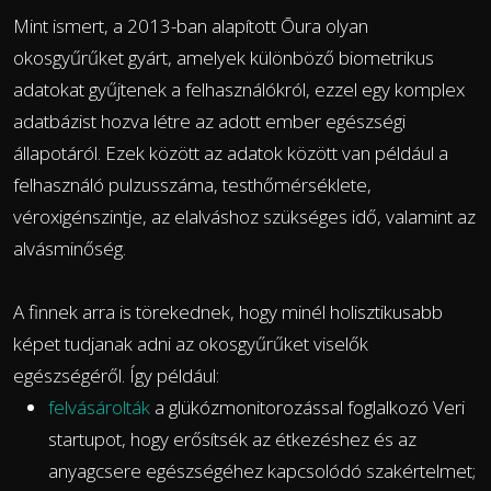
Mint ismert, a 2013-ban alapított Ōura olyan
okosgyűrűket gyárt, amelyek különböző biometrikus
adatokat gyűjtenek a felhasználókról, ezzel egy komplex
adatbázist hozva létre az adott ember egészségi
állapotáról. Ezek között az adatok között van például a
felhasználó pulzusszáma, testhőmérséklete,
véroxigénszintje, az elalváshoz szükséges idő, valamint az
alvásminőség.
A finnek arra is törekednek, hogy minél holisztikusabb
képet tudjanak adni az okosgyűrűket viselők
egészségéről. Így például:
felvásárolták
a glükózmonitorozással foglalkozó Veri
startupot, hogy erősítsék az étkezéshez és az
anyagcsere egészségéhez kapcsolódó szakértelmet;