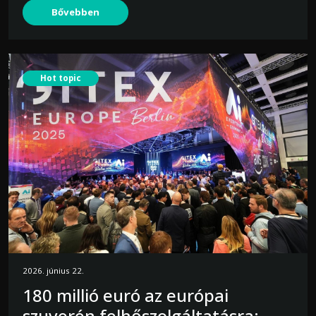
Bővebben
Hot topic
2026. június 22.
180 millió euró az európai
szuverén felhőszolgáltatásra: