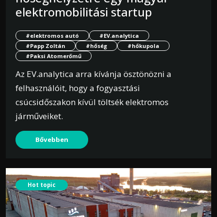
elektromobilitási startup
#elektromos autó
#EV.analytica
#Papp Zoltán
#hőség
#hőkupola
#Paksi Atomerőmű
Az EV.analytica arra kívánja ösztönözni a
felhasználóit, hogy a fogyasztási
csúcsidőszakon kívül töltsék elektromos
járműveiket.
Bővebben
Hot topic