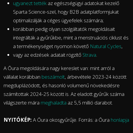
ugyanezt tették
az egészségügyi adatokat kezelő
Sparta Science-szel, hogy B2B adatplatformjukat
optimalizálják a céges ügyefelek számára;
korábban pedig olyan szolgáltatók megoldásait
integrálták a gyűrűkbe, mint a menstruációs ciklust és
a termékenységet nyomon követő
Natural Cycles
,
vagy az edzések adatait rögzítő
Strava
.
A Ōura megoldására nagy kereslet van: mint arról a
vállalat korábban
beszámolt
, árbevétele 2023-24 között
megduplázódott, és hasonló volumenű növekedésre
számítottak 2024-25 között is. Az eladott gyűrűk száma
világszerte mára
meghaladta
az 5,5 millió darabot.
NYITÓKÉP:
A Ōura okosgyűrűje. Forrás: a Ōura
honlapja