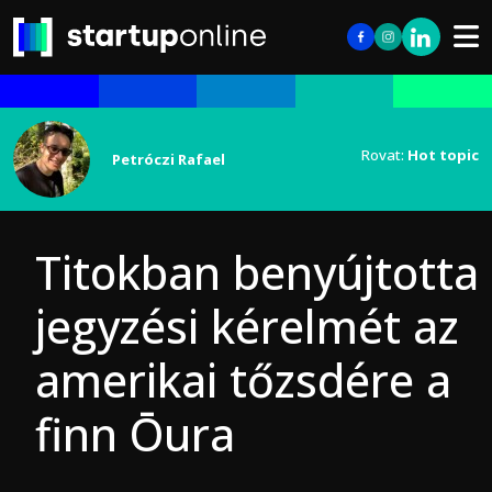
Rovat:
Hot topic
Petróczi Rafael
Titokban benyújtotta
jegyzési kérelmét az
amerikai tőzsdére a
finn Ōura