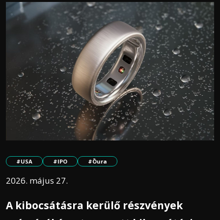
#USA
#IPO
#Ōura
2026. május 27.
A kibocsátásra kerülő részvények