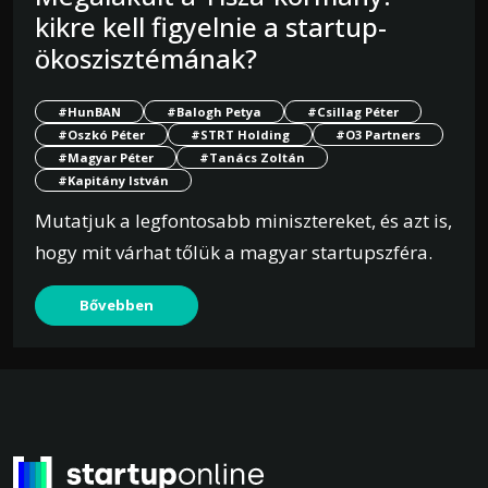
kikre kell figyelnie a startup-
ökoszisztémának?
#HunBAN
#Balogh Petya
#Csillag Péter
#Oszkó Péter
#STRT Holding
#O3 Partners
#Magyar Péter
#Tanács Zoltán
#Kapitány István
Mutatjuk a legfontosabb minisztereket, és azt is,
hogy mit várhat tőlük a magyar startupszféra.
Bővebben