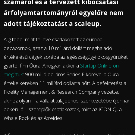
számáról és a tervezett kibocsátási
árfolyamtartományról egyelőre nem
adott tájékoztatást a scaleup.
Alig több, mint fél éve csatlakozott az európai
decacornok, azaz a 10 milliárd dollárt meghaladó
értékelésű cégek sorába az egészségügyi okosgyűrűket
gyártó, finn Ōura. Ahogyan akkor a
Startup Online-on
megírtuk
: 900 millió dolláros Series E körével a Ōura
értéke kereken 11 milliárd dollárra nőtt. A befektetést a
Fidelity Management & Research Company vezette,
akihez olyan – a vállalat tulajdonosi szerkezetébe újonnan
bekerülő – szereplők csatlakoztak, mint az ICONIQ, a
Whale Rock és az Atreides.