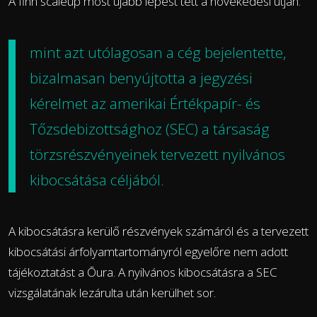
A finn scaleup most újabb lépést tett a növekedési útján:
mint azt utólagosan a cég
bejelentette
,
bizalmasan benyújtotta a jegyzési
kérelmet az amerikai Értékpapír- és
Tőzsdebizottsághoz (SEC) a társaság
törzsrészvényeinek tervezett nyilvános
kibocsátása céljából.
A kibocsátásra kerülő részvények számáról és a tervezett
kibocsátási árfolyamtartományról egyelőre nem adott
tájékoztatást a Ōura. A nyilvános kibocsátásra a SEC
vizsgálatának lezárulta után kerülhet sor.