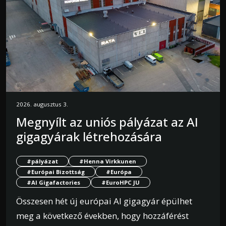
2026. augusztus 3.
Megnyílt az uniós pályázat az AI
gigagyárak létrehozására
#pályázat
#Henna Virkkunen
#Európai Bizottság
#Európa
#AI Gigafactories
#EuroHPC JU
Összesen hét új európai AI gigagyár épülhet
meg a következő években, hogy hozzáférést