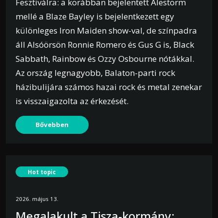
Fesztiválra: a korábban bejelentett Alestorm
mellé a Blaze Bayley is bejelentkezett egy
különleges Iron Maiden show-val, de színpadra
áll Alsóörsön Ronnie Romero és Gus G is, Black
Sabbath, Rainbow és Ozzy Osbourne nótákkal.
Az ország legnagyobb, Balaton-parti rock
házibulijára számos hazai rock és metal zenekar
is visszaigazolta az érkezését.
Bővebben
Hot topic
2026. május 13.
Megalakult a Tisza-kormány: