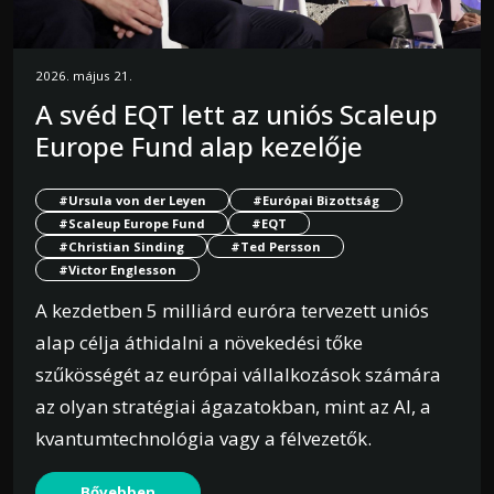
2026. május 21.
A svéd EQT lett az uniós Scaleup
Europe Fund alap kezelője
#Ursula von der Leyen
#Európai Bizottság
#Scaleup Europe Fund
#EQT
#Christian Sinding
#Ted Persson
#Victor Englesson
A kezdetben 5 milliárd euróra tervezett uniós
alap célja áthidalni a növekedési tőke
szűkösségét az európai vállalkozások számára
az olyan stratégiai ágazatokban, mint az AI, a
kvantumtechnológia vagy a félvezetők.
Bővebben