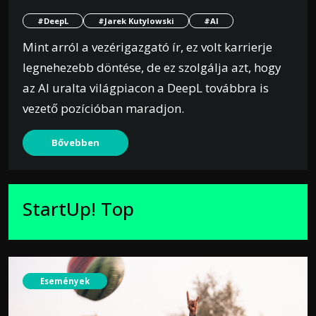
#DeepL
#Jarek Kutylowski
#AI
Mint arról a vezérigazgató ír, ez volt karrierje
legnehezebb döntése, de ez szolgálja azt, hogy
az AI uralta világpiacon a DeepL továbbra is
vezető pozícióban maradjon.
Bővebben
StartUp! Top
Események