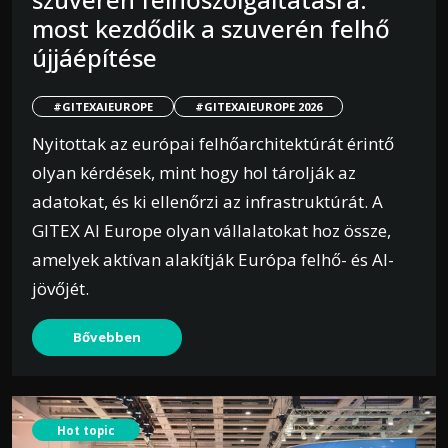
most kezdődik a szuverén felhő
újjáépítése
#GITEXAIEUROPE
#GITEXAIEUROPE 2026
Nyitottak az európai felhőarchitektúrát érintő
olyan kérdések, mint hogy hol tárolják az
adatokat, és ki ellenőrzi az infrastruktúrát. A
GITEX AI Europe olyan vállalatokat hoz össze,
amelyek aktívan alakítják Európa felhő- és AI-
jövőjét.
Bővebben
Hot topic