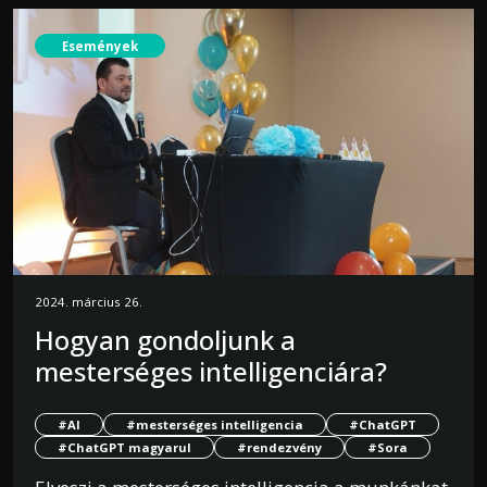
Események
2024. március 26.
Hogyan gondoljunk a
mesterséges intelligenciára?
#AI
#mesterséges intelligencia
#ChatGPT
#ChatGPT magyarul
#rendezvény
#Sora