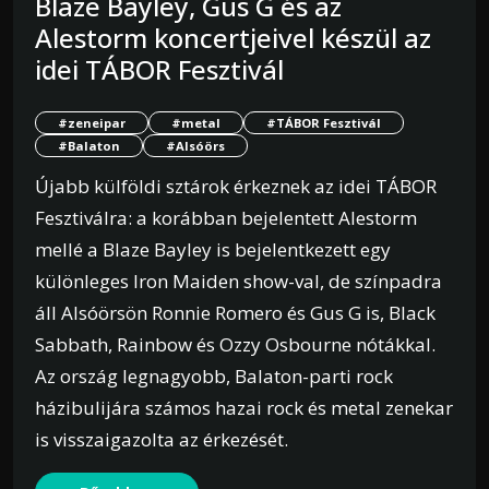
Blaze Bayley, Gus G és az
Alestorm koncertjeivel készül az
idei TÁBOR Fesztivál
#zeneipar
#metal
#TÁBOR Fesztivál
#Balaton
#Alsóörs
Újabb külföldi sztárok érkeznek az idei TÁBOR
Fesztiválra: a korábban bejelentett Alestorm
mellé a Blaze Bayley is bejelentkezett egy
különleges Iron Maiden show-val, de színpadra
áll Alsóörsön Ronnie Romero és Gus G is, Black
Sabbath, Rainbow és Ozzy Osbourne nótákkal.
Az ország legnagyobb, Balaton-parti rock
házibulijára számos hazai rock és metal zenekar
is visszaigazolta az érkezését.