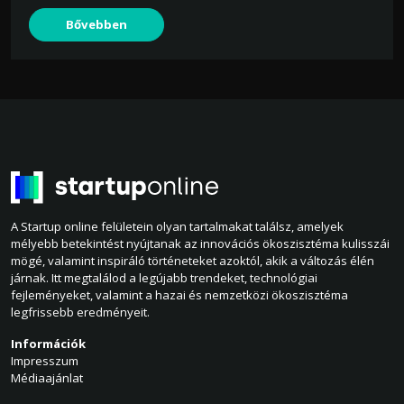
Bővebben
A Startup online felületein olyan tartalmakat találsz, amelyek
mélyebb betekintést nyújtanak az innovációs ökoszisztéma kulisszái
mögé, valamint inspiráló történeteket azoktól, akik a változás élén
járnak. Itt megtalálod a legújabb trendeket, technológiai
fejleményeket, valamint a hazai és nemzetközi ökoszisztéma
legfrissebb eredményeit.
Információk
Impresszum
Médiaajánlat