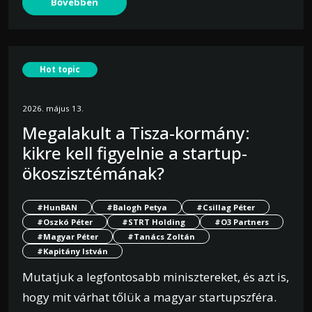
Bővebben
Hot topic
2026. május 13.
Megalakult a Tisza-kormány:
kikre kell figyelnie a startup-
ökoszisztémának?
#HunBAN
#Balogh Petya
#Csillag Péter
#Oszkó Péter
#STRT Holding
#O3 Partners
#Magyar Péter
#Tanács Zoltán
#Kapitány István
Mutatjuk a legfontosabb minisztereket, és azt is,
hogy mit várhat tőlük a magyar startupszféra.