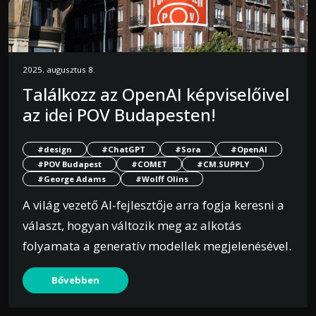
2025. augusztus 8.
Találkozz az OpenAI képviselőivel
az idei POV Budapesten!
#design
#ChatGPT
#Sora
#OpenAI
#POV Budapest
#COMET
#CM.SUPPLY
#George Adams
#Wolff Olins
A világ vezető AI-fejlesztője arra fogja keresni a
választ, hogyan változik meg az alkotás
folyamata a generatív modellek megjelenésével.
Bővebben