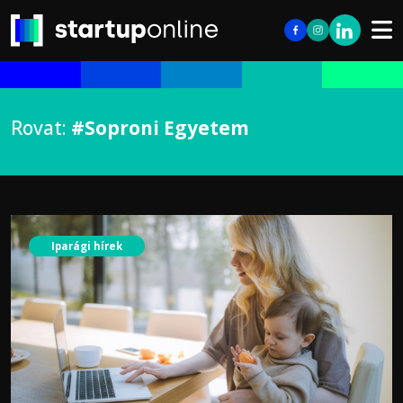
Rovat:
#Soproni Egyetem
Iparági hírek