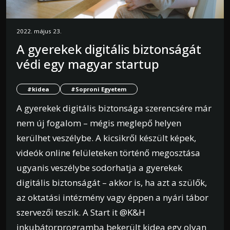
2022. május 23.
A gyerekek digitális biztonságát
védi egy magyar startup
#kidea
#Soproni Egyetem
A gyerekek digitális biztonsága szerencsére már
nem új fogalom – mégis meglepő helyen
kerülhet veszélybe. A kicsikről készült képek,
videók online felületeken történő megosztása
ugyanis veszélybe sodorhatja a gyerekek
digitális biztonságát – akkor is, ha azt a szülők,
az oktatási intézmény vagy éppen a nyári tábor
szervezői teszik. A Start it @K&H
inkubátorprogramba bekerült kidea egy olyan