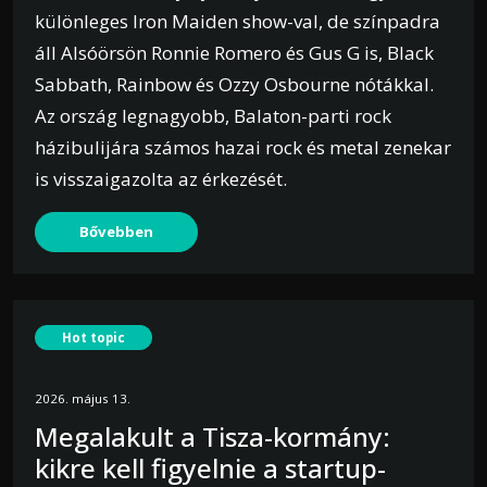
különleges Iron Maiden show-val, de színpadra
áll Alsóörsön Ronnie Romero és Gus G is, Black
Sabbath, Rainbow és Ozzy Osbourne nótákkal.
Az ország legnagyobb, Balaton-parti rock
házibulijára számos hazai rock és metal zenekar
is visszaigazolta az érkezését.
Bővebben
Hot topic
2026. május 13.
Megalakult a Tisza-kormány:
kikre kell figyelnie a startup-