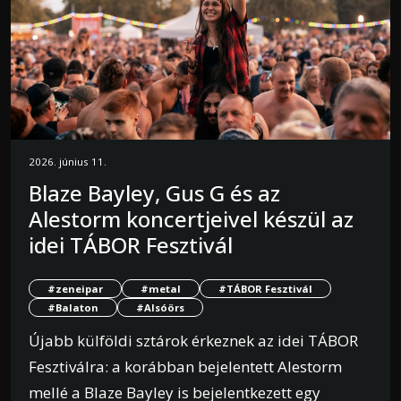
2026. június 11.
Blaze Bayley, Gus G és az
Alestorm koncertjeivel készül az
idei TÁBOR Fesztivál
#zeneipar
#metal
#TÁBOR Fesztivál
#Balaton
#Alsóörs
Újabb külföldi sztárok érkeznek az idei TÁBOR
Fesztiválra: a korábban bejelentett Alestorm
mellé a Blaze Bayley is bejelentkezett egy