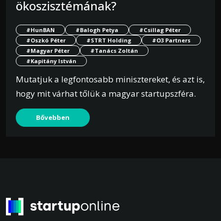
ökoszisztémának?
#HunBAN
#Balogh Petya
#Csillag Péter
#Oszkó Péter
#STRT Holding
#O3 Partners
#Magyar Péter
#Tanács Zoltán
#Kapitány István
Mutatjuk a legfontosabb minisztereket, és azt is,
hogy mit várhat tőlük a magyar startupszféra.
Bővebben