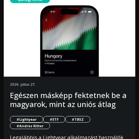
2026. július 27.
Egészen másképp fektetnek be a
magyarok, mint az uniós átlag
#Lightyear
#ETF
#TBSZ
#Andres Kitter
Legalábbis a Lightyear alkalmazást használók