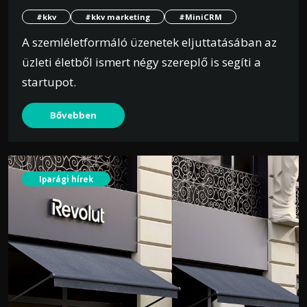
#kkv
#kkv marketing
#MiniCRM
A szemléletformáló üzenetek eljuttatásában az
üzleti életből ismert négy szereplő is segíti a
startupot.
Bővebben
Iparági hírek