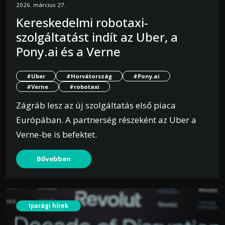
2026. március 27.
Kereskedelmi robotaxi-
szolgáltatást indít az Uber, a
Pony.ai és a Verne
#Uber
#Horvátország
#Pony.ai
#Verne
#robotaxi
Zágráb lesz az új szolgáltatás első piaca
Európában. A partnerség részeként az Uber a
Verne-be is befektet.
Bővebben
Iparági hírek