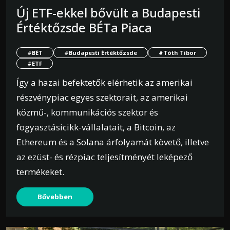
Új ETF-ekkel bővült a Budapesti
Értéktőzsde BÉTa Piaca
#BÉT
#Budapesti Értéktőzsde
#Tóth Tibor
#ETF
Így a hazai befektetők elérhetik az amerikai
részvénypiac egyes szektorait, az amerikai
közmű-, kommunikációs szektor és
fogyasztásicikk-vállalatait, a Bitcoin, az
Ethereum és a Solana árfolyamát követő, illetve
az ezüst- és rézpiac teljesítményét leképező
termékeket.
Bővebben