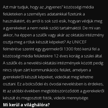
Azt már tudjuk, hogy az „ingyenes” közösségi média
felületeken a személyes adatainkkal fizetünk a
használatért, és arról is sok szó esik, hogyan védjük meg
a gyerekeket a nem nekik szóló tartalmaktól. De mi van
akkor, ha éppen a szülők vagy akár az oktatási intézmény
osztja meg a róluk készült képeket? Az UNICEF
felmérése szerint egy gyermekről 1300 fotó kerül fel a
közösségi média felületekre 12 éves koráig a szülei által.
A szülők és a nevelési-oktatási intézmények között pedig
nincs olyan zárt kommunikációs felület, amelyen a
gyerekekről készült képeket, videókat meg lehetne
osztani. Ez a bölcsődei és óvodai nevelésben is érdekes,
itt az utóbbi években megtöbbszöröződött a gyerekekről
készült és megosztott fotók, videók mennyisége.
Mi kerül a világhálóra?