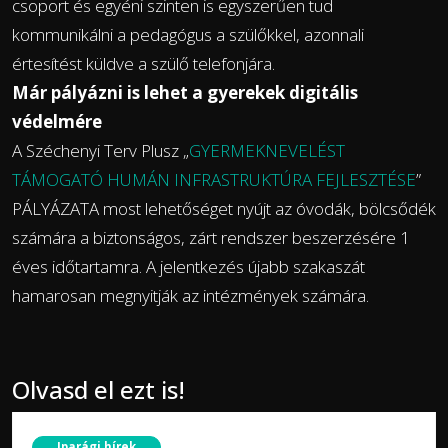
csoport és egyéni szinten is egyszerűen tud
kommunikálni a pedagógus a szülőkkel, azonnali
értesítést küldve a szülő telefonjára.
Már pályázni is lehet a gyerekek digitális
védelmére
A Széchenyi Terv Plusz „
GYERMEKNEVELÉST
TÁMOGATÓ HUMÁN INFRASTRUKTÚRA FEJLESZTÉSE
”
PÁLYÁZATA most lehetőséget nyújt az óvodák, bölcsődék
számára a biztonságos, zárt rendszer beszerzésére 1
éves időtartamra. A jelentkezés újabb szakaszát
hamarosan megnyitják az intézmények számára.
Olvasd el ezt is!
Iparági hírek