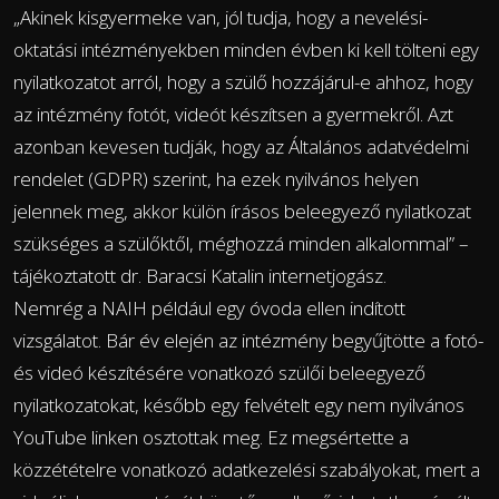
„Akinek kisgyermeke van, jól tudja, hogy a nevelési-
oktatási intézményekben minden évben ki kell tölteni egy
nyilatkozatot arról, hogy a szülő hozzájárul-e ahhoz, hogy
az intézmény fotót, videót készítsen a gyermekről. Azt
azonban kevesen tudják, hogy az Általános adatvédelmi
rendelet (GDPR) szerint, ha ezek nyilvános helyen
jelennek meg, akkor külön írásos beleegyező nyilatkozat
szükséges a szülőktől, méghozzá minden alkalommal” –
tájékoztatott dr. Baracsi Katalin internetjogász.
Nemrég a NAIH például egy óvoda ellen indított
vizsgálatot. Bár év elején az intézmény begyűjtötte a fotó-
és videó készítésére vonatkozó szülői beleegyező
nyilatkozatokat, később egy felvételt egy nem nyilvános
YouTube linken osztottak meg. Ez megsértette a
közzétételre vonatkozó adatkezelési szabályokat, mert a