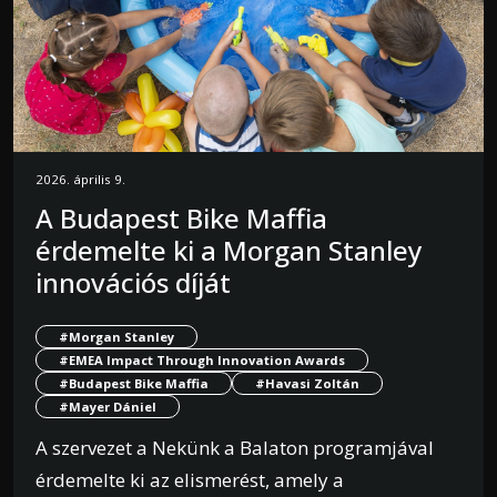
2026. április 9.
A Budapest Bike Maffia
érdemelte ki a Morgan Stanley
innovációs díját
#Morgan Stanley
#EMEA Impact Through Innovation Awards
#Budapest Bike Maffia
#Havasi Zoltán
#Mayer Dániel
A szervezet a Nekünk a Balaton programjával
érdemelte ki az elismerést, amely a