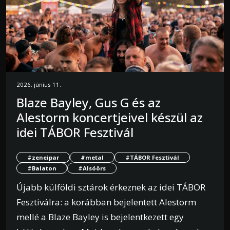
2026. június 11.
Blaze Bayley, Gus G és az
Alestorm koncertjeivel készül az
idei TÁBOR Fesztivál
#zeneipar
#metal
#TÁBOR Fesztivál
#Balaton
#Alsóörs
Újabb külföldi sztárok érkeznek az idei TÁBOR
Fesztiválra: a korábban bejelentett Alestorm
mellé a Blaze Bayley is bejelentkezett egy