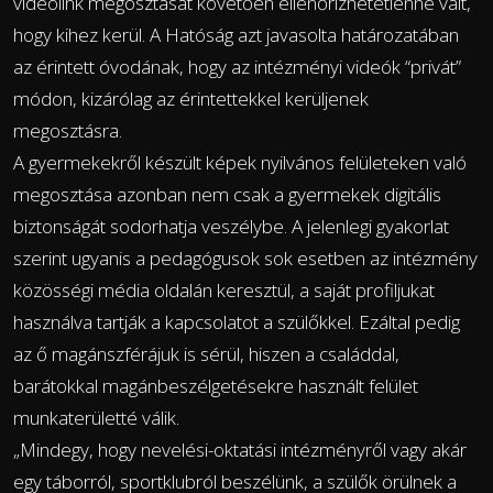
videólink megosztását követően ellenőrizhetetlenné vált,
hogy kihez kerül. A Hatóság azt javasolta határozatában
az érintett óvodának, hogy az intézményi videók “privát”
módon, kizárólag az érintettekkel kerüljenek
megosztásra.
A gyermekekről készült képek nyilvános felületeken való
megosztása azonban nem csak a gyermekek digitális
biztonságát sodorhatja veszélybe. A jelenlegi gyakorlat
szerint ugyanis a pedagógusok sok esetben az intézmény
közösségi média oldalán keresztül, a saját profiljukat
használva tartják a kapcsolatot a szülőkkel. Ezáltal pedig
az ő magánszférájuk is sérül, hiszen a családdal,
barátokkal magánbeszélgetésekre használt felület
munkaterületté válik.
„Mindegy, hogy nevelési-oktatási intézményről vagy akár
egy táborról, sportklubról beszélünk, a szülők örülnek a