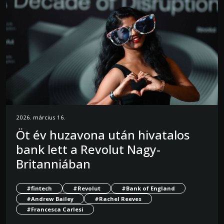
2026. március 16.
Öt év huzavona után hivatalos
bank lett a Revolut Nagy-
Britanniában
#fintech
#Revolut
#Bank of England
#Andrew Bailey
#Rachel Reeves
#Francesca Carlesi