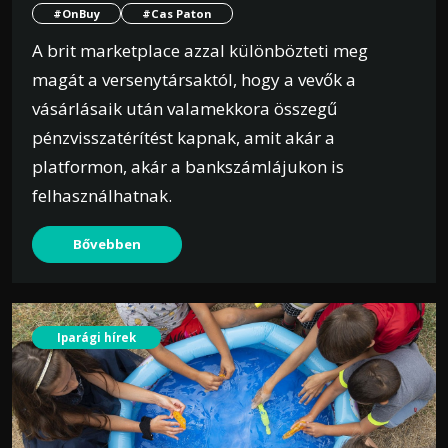
#OnBuy
#Cas Paton
A brit marketplace azzal különbözteti meg
magát a versenytársaktól, hogy a vevők a
vásárlásaik után valamekkora összegű
pénzvisszatérítést kapnak, amit akár a
platformon, akár a bankszámlájukon is
felhasználhatnak.
Bővebben
Iparági hírek