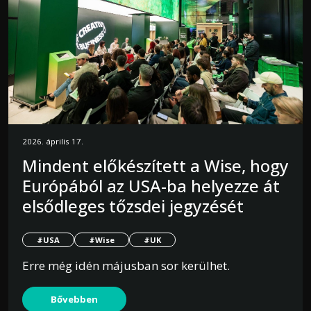
2026. április 17.
Mindent előkészített a Wise, hogy
Európából az USA-ba helyezze át
elsődleges tőzsdei jegyzését
#USA
#Wise
#UK
Erre még idén májusban sor kerülhet.
Bővebben