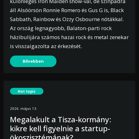
különleges Iron Maiden show-val, de színpadra
áll Alsóörsön Ronnie Romero és Gus G is, Black
Sabbath, Rainbow és Ozzy Osbourne nótákkal.
Az ország legnagyobb, Balaton-parti rock
házibulijára számos hazai rock és metal zenekar
is visszaigazolta az érkezését.
Bővebben
Hot topic
2026. május 13.
Megalakult a Tisza-kormány:
kikre kell figyelnie a startup-
ökoszisztémának?