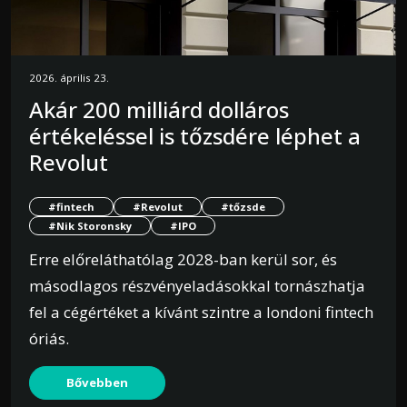
2026. április 23.
Akár 200 milliárd dolláros
értékeléssel is tőzsdére léphet a
Revolut
#fintech
#Revolut
#tőzsde
#Nik Storonsky
#IPO
Erre előreláthatólag 2028-ban kerül sor, és
másodlagos részvényeladásokkal tornászhatja
fel a cégértéket a kívánt szintre a londoni fintech
óriás.
Bővebben