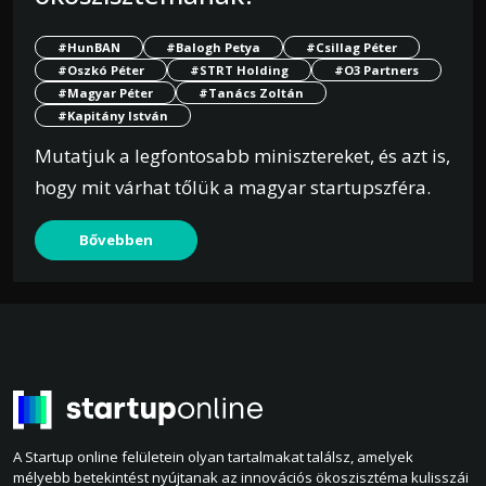
#HunBAN
#Balogh Petya
#Csillag Péter
#Oszkó Péter
#STRT Holding
#O3 Partners
#Magyar Péter
#Tanács Zoltán
#Kapitány István
Mutatjuk a legfontosabb minisztereket, és azt is,
hogy mit várhat tőlük a magyar startupszféra.
Bővebben
A Startup online felületein olyan tartalmakat találsz, amelyek
mélyebb betekintést nyújtanak az innovációs ökoszisztéma kulisszái