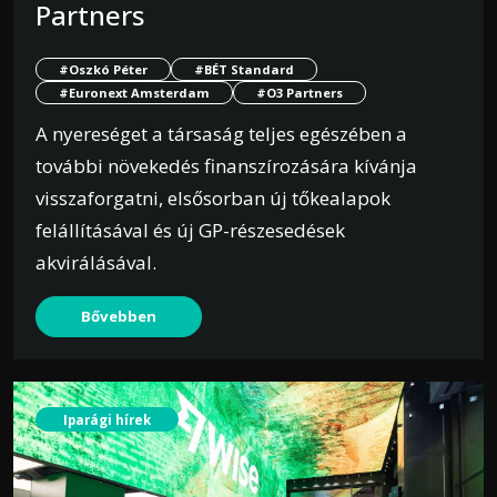
Partners
#Oszkó Péter
#BÉT Standard
#Euronext Amsterdam
#O3 Partners
A nyereséget a társaság teljes egészében a
további növekedés finanszírozására kívánja
visszaforgatni, elsősorban új tőkealapok
felállításával és új GP-részesedések
akvirálásával.
Bővebben
Iparági hírek