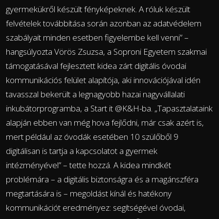
gyermekükről készült fényképeknek. A róluk készült
felvételek továbbítása során azonban az adatvédelem
szabályait minden esetben figyelembe kell venni” –
hangsúlyozta Vörös Zsuzsa, a Soproni Egyetem szakmai
támogatásával fejlesztett kidea zárt digitális óvodai
kommunikációs felület alapítója, aki innovációjával idén
tavasszal bekerült a legnagyobb hazai nagyvállalati
inkubátorprogramba, a Start it @K&H-ba. „Tapasztalataink
alapján ebben van még hova fejlődni, már csak azért is,
mert például az óvodák esetében 10 szülőből 9
digitálisan is tartja a kapcsolatot a gyermek
intézményével” – tette hozzá. A kidea mindkét
problémára – a digitális biztonságra és a magánszféra
megtartására is – megoldást kínál és hatékony
kommunikációt eredményez: segítségével óvodai,