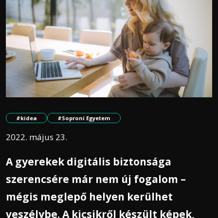
#kidea
#Soproni Egyetem
2022. május 23.
A gyerekek digitális biztonsága
szerencsére már nem új fogalom –
mégis meglepő helyen kerülhet
veszélybe. A kicsikről készült képek,