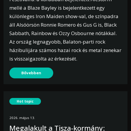
mellé a Blaze Bayley is bejelentkezett egy
különleges Iron Maiden show-val, de színpadra
áll Alsóörsön Ronnie Romero és Gus G is, Black
Sabbath, Rainbow és Ozzy Osbourne nótákkal.
Az ország legnagyobb, Balaton-parti rock
házibulijára számos hazai rock és metal zenekar
is visszaigazolta az érkezését.
Bővebben
Hot topic
2026. május 13.
Megalakult a Tisza-kormány: