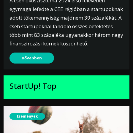
A cseh ökoszisztéma 2024 első félévében
egymaga lefedte a CEE régióban a startupoknak
adott tőkemennyiség majdnem 39 százalékát. A
cseh startupoknál landoló összes befektetés
több mint 83 százaléka ugyanakkor három nagy
finanszírozási körnek köszönhető.
Bővebben
StartUp! Top
Események