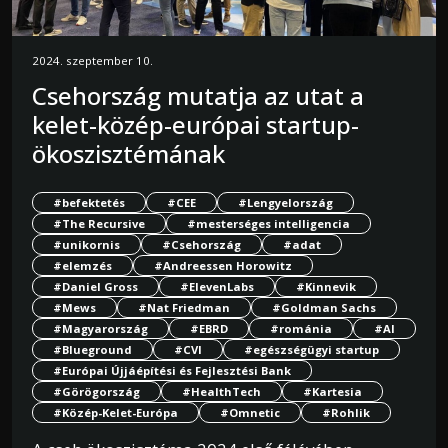
2024. szeptember 10.
Csehország mutatja az utat a
kelet-közép-európai startup-
ökoszisztémának
#befektetés
#CEE
#Lengyelország
#The Recursive
#mesterséges intelligencia
#unikornis
#Csehország
#adat
#elemzés
#Andreessen Horowitz
#Daniel Gross
#ElevenLabs
#Kinnevik
#Mews
#Nat Friedman
#Goldman Sachs
#Magyarország
#EBRD
#románia
#AI
#Blueground
#CVI
#egészségügyi startup
#Európai Újjáépítési és Fejlesztési Bank
#Görögország
#HealthTech
#Kartesia
#Közép-Kelet-Európa
#Omnetic
#Rohlik