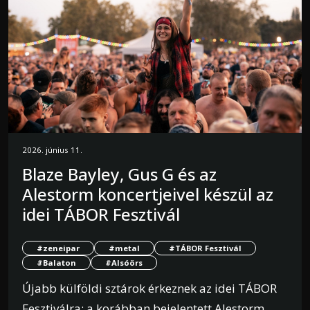
2026. június 11.
Blaze Bayley, Gus G és az
Alestorm koncertjeivel készül az
idei TÁBOR Fesztivál
#zeneipar
#metal
#TÁBOR Fesztivál
#Balaton
#Alsóörs
Újabb külföldi sztárok érkeznek az idei TÁBOR
Fesztiválra: a korábban bejelentett Alestorm