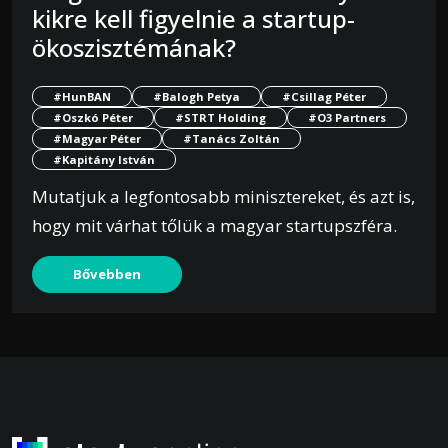
kikre kell figyelnie a startup-
ökoszisztémának?
#HunBAN
#Balogh Petya
#Csillag Péter
#Oszkó Péter
#STRT Holding
#O3 Partners
#Magyar Péter
#Tanács Zoltán
#Kapitány István
Mutatjuk a legfontosabb minisztereket, és azt is,
hogy mit várhat tőlük a magyar startupszféra.
Bővebben