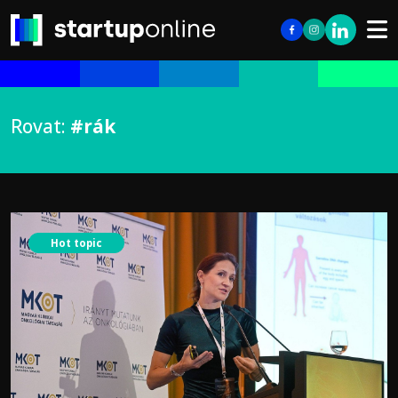
Rovat:
#rák
Hot topic