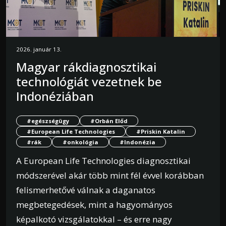
2026. január 13.
Magyar rákdiagnosztikai
technológiát vezetnek be
Indonéziában
#egészségügy
#Orbán Előd
#European Life Technologies
#Priskin Katalin
#rák
#onkológia
#Indonézia
A European Life Technologies diagnosztikai
módszerével akár több mint fél évvel korábban
felismerhetővé válnak a daganatos
megbetegedések, mint a hagyományos
képalkotó vizsgálatokkal – és erre nagy