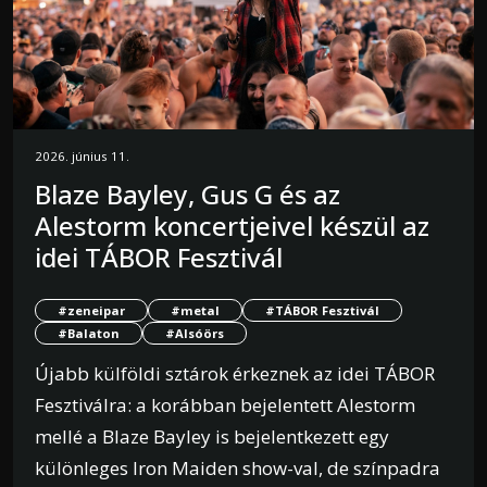
2026. június 11.
Blaze Bayley, Gus G és az
Alestorm koncertjeivel készül az
idei TÁBOR Fesztivál
#zeneipar
#metal
#TÁBOR Fesztivál
#Balaton
#Alsóörs
Újabb külföldi sztárok érkeznek az idei TÁBOR
Fesztiválra: a korábban bejelentett Alestorm
mellé a Blaze Bayley is bejelentkezett egy
különleges Iron Maiden show-val, de színpadra