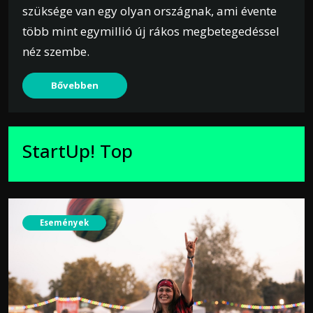
szüksége van egy olyan országnak, ami évente
több mint egymillió új rákos megbetegedéssel
néz szembe.
Bővebben
StartUp! Top
Események