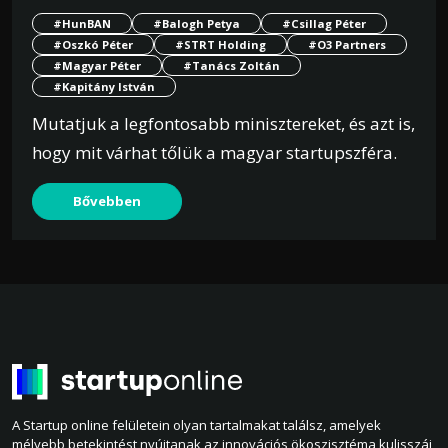
#HunBAN
#Balogh Petya
#Csillag Péter
#Oszkó Péter
#STRT Holding
#O3 Partners
#Magyar Péter
#Tanács Zoltán
#Kapitány István
Mutatjuk a legfontosabb minisztereket, és azt is,
hogy mit várhat tőlük a magyar startupszféra.
Bővebben
A Startup online felületein olyan tartalmakat találsz, amelyek
mélyebb betekintést nyújtanak az innovációs ökoszisztéma kulisszái