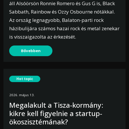
áll Alsóörsön Ronnie Romero és Gus G is, Black
Sabbath, Rainbow és Ozzy Osbourne nótákkal.
Az ország legnagyobb, Balaton-parti rock
házibulijára számos hazai rock és metal zenekar
is visszaigazolta az érkezését.
Bővebben
Hot topic
2026. május 13.
Megalakult a Tisza-kormány:
kikre kell figyelnie a startup-
ökoszisztémának?