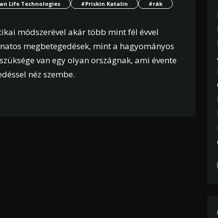
an Life Technologies
#Priskin Katalin
#rák
ikai módszerével akár több mint fél évvel
ganatos megbetegedések, mint a hagyományos
y szüksége van egy olyan országnak, ami évente
edéssel néz szembe.