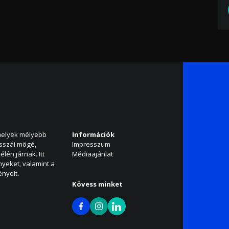
amelyek mélyebb
Információk
isszái mögé,
Impresszum
élén járnak. Itt
Médiaajánlat
nyeket, valamint a
nyeit.
Kövess minket