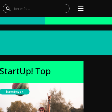
StartUp! Top
Események