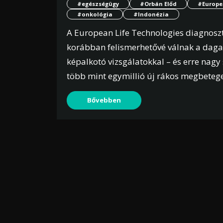
#egészségügy
#Orbán Előd
#Europe
#onkológia
#Indonézia
A European Life Technologies diagnoszt
korábban felismerhetővé válnak a da
képalkotó vizsgálatokkal – és erre nag
több mint egymillió új rákos megbeteg
Bővebben