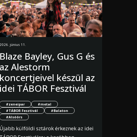
2026. június 11.
Blaze Bayley, Gus G és
az Alestorm
koncertjeivel készül az
idei TÁBOR Fesztivál
#zeneipar
#metal
#TÁBOR Fesztivál
#Balaton
#Alsóörs
Újabb külföldi sztárok érkeznek az idei