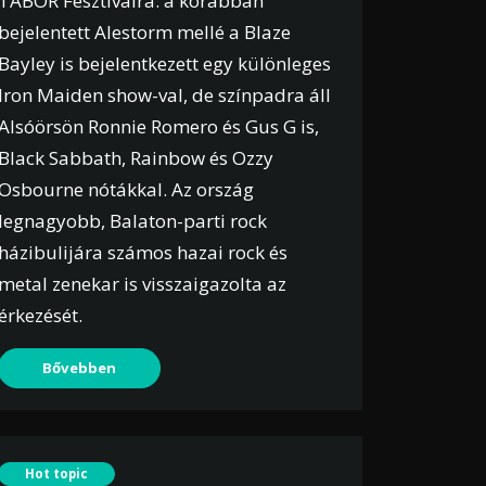
TÁBOR Fesztiválra: a korábban
bejelentett Alestorm mellé a Blaze
Bayley is bejelentkezett egy különleges
Iron Maiden show-val, de színpadra áll
Alsóörsön Ronnie Romero és Gus G is,
Black Sabbath, Rainbow és Ozzy
Osbourne nótákkal. Az ország
legnagyobb, Balaton-parti rock
házibulijára számos hazai rock és
metal zenekar is visszaigazolta az
érkezését.
Bővebben
Hot topic