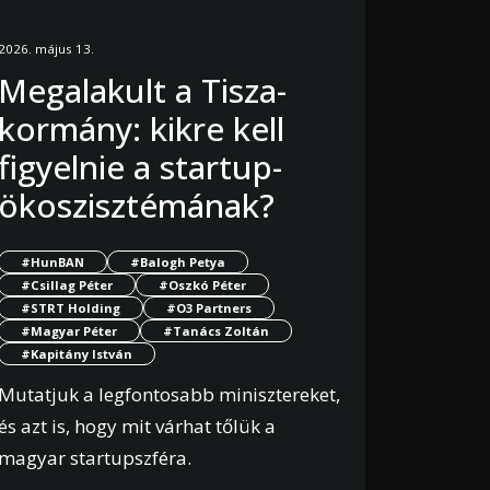
2026. május 13.
Megalakult a Tisza-
kormány: kikre kell
figyelnie a startup-
ökoszisztémának?
#HunBAN
#Balogh Petya
#Csillag Péter
#Oszkó Péter
#STRT Holding
#O3 Partners
#Magyar Péter
#Tanács Zoltán
#Kapitány István
Mutatjuk a legfontosabb minisztereket,
és azt is, hogy mit várhat tőlük a
magyar startupszféra.