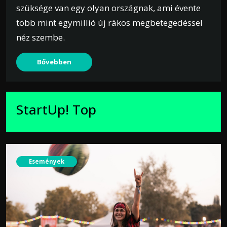
szüksége van egy olyan országnak, ami évente
több mint egymillió új rákos megbetegedéssel
néz szembe.
Bővebben
StartUp! Top
Események