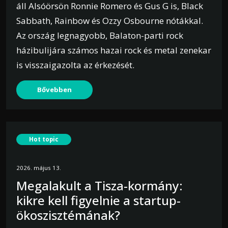
áll Alsóörsön Ronnie Romero és Gus G is, Black
Sabbath, Rainbow és Ozzy Osbourne nótákkal.
Az ország legnagyobb, Balaton-parti rock
házibulijára számos hazai rock és metal zenekar
is visszaigazolta az érkezését.
Bővebben
Hot topic
2026. május 13.
Megalakult a Tisza-kormány:
kikre kell figyelnie a startup-
ökoszisztémának?