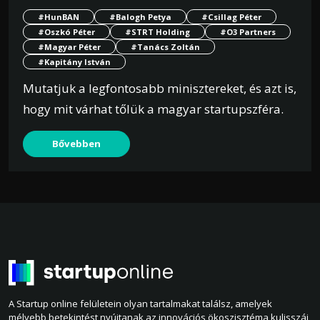
#HunBAN
#Balogh Petya
#Csillag Péter
#Oszkó Péter
#STRT Holding
#O3 Partners
#Magyar Péter
#Tanács Zoltán
#Kapitány István
Mutatjuk a legfontosabb minisztereket, és azt is,
hogy mit várhat tőlük a magyar startupszféra.
Bővebben
A Startup online felületein olyan tartalmakat találsz, amelyek
mélyebb betekintést nyújtanak az innovációs ökoszisztéma kulisszái