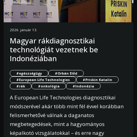
2026. január 13.
Magyar rákdiagnosztikai
technológiát vezetnek be
Indonéziában
#egészségügy
#Orbán Előd
#European Life Technologies
#Priskin Katalin
#rák
#onkológia
#Indonézia
A European Life Technologies diagnosztikai
módszerével akár több mint fél évvel korábban
felismerhetővé válnak a daganatos
megbetegedések, mint a hagyományos
képalkotó vizsgálatokkal – és erre nagy