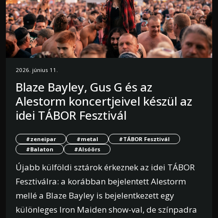
2026. június 11.
Blaze Bayley, Gus G és az
Alestorm koncertjeivel készül az
idei TÁBOR Fesztivál
#zeneipar
#metal
#TÁBOR Fesztivál
#Balaton
#Alsóörs
Újabb külföldi sztárok érkeznek az idei TÁBOR
Fesztiválra: a korábban bejelentett Alestorm
mellé a Blaze Bayley is bejelentkezett egy
különleges Iron Maiden show-val, de színpadra