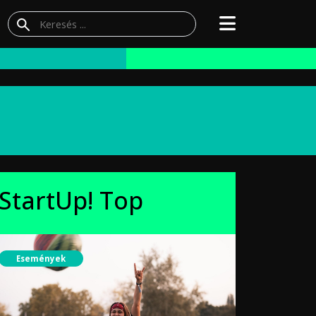
StartUp! Top
Események