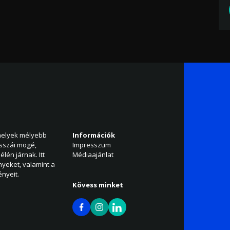
amelyek mélyebb
Információk
isszái mögé,
Impresszum
élén járnak. Itt
Médiaajánlat
nyeket, valamint a
nyeit.
Kövess minket