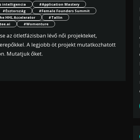
 intelligencia
#Application Mastery
#Észtország
#Female Founders Summit
he HHL Accelerator
#Tallin
tee.ai
#Womenture
 az ötletfázisban lévő női projekteket,
erepőkkel. A legjobb öt projekt mutatkozhatott
n. Mutatjuk őket.