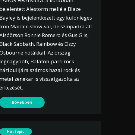
TÁBOR Fesztiválra: a korábban
bejelentett Alestorm mellé a Blaze
Bayley is bejelentkezett egy különleges
Iron Maiden show-val, de színpadra áll
Alsóörsön Ronnie Romero és Gus G is,
Black Sabbath, Rainbow és Ozzy
Osbourne nótákkal. Az ország
legnagyobb, Balaton-parti rock
házibulijára számos hazai rock és
metal zenekar is visszaigazolta az
érkezését.
Bővebben
Hot topic