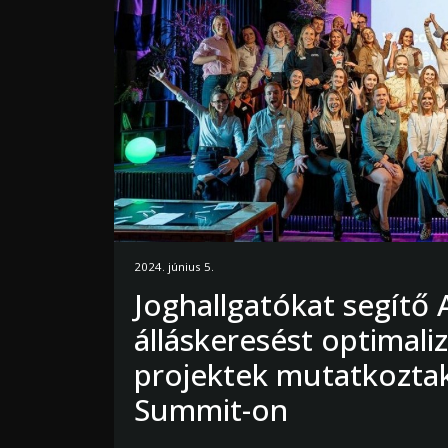
2024. június 5.
Joghallgatókat segítő 
álláskeresést optimaliz
projektek mutatkozta
Summit-on