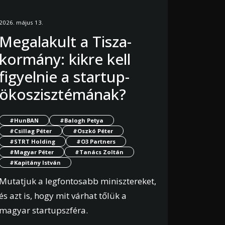
2026. május 13.
Megalakult a Tisza-
kormány: kikre kell
figyelnie a startup-
ökoszisztémának?
#HunBAN
#Balogh Petya
#Csillag Péter
#Oszkó Péter
#STRT Holding
#O3 Partners
#Magyar Péter
#Tanács Zoltán
#Kapitány István
Mutatjuk a legfontosabb minisztereket,
és azt is, hogy mit várhat tőlük a
magyar startupszféra.