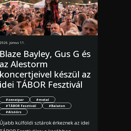
2026. június 11.
Blaze Bayley, Gus G és
az Alestorm
koncertjeivel készül az
idei TÁBOR Fesztivál
#zeneipar
#metal
#TÁBOR Fesztivál
#Balaton
#Alsóörs
Újabb külföldi sztárok érkeznek az idei