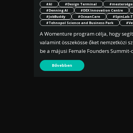
#AI
#Design Terminal
#mesterséges
#Denning AI
#DEX Innovation Centre
#JobBuddy
#OceanCare
#SpinLab-T
#Tehnopol Science and Business Park
#Ve
A Womenture program célja, hogy segítse
valamint összekösse őket nemzetközi sz
be a májusi Female Founders Summit-o
Bővebben