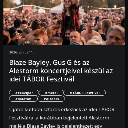
2026. június 11.
Blaze Bayley, Gus G és az
Alestorm koncertjeivel készül az
idei TÁBOR Fesztivál
#zeneipar
#metal
#TÁBOR Fesztivál
#Balaton
#Alsóörs
Újabb külföldi sztárok érkeznek az idei TÁBOR
Fesztiválra: a korábban bejelentett Alestorm
mellé a Blaze Bayley is bejelentkezett egy