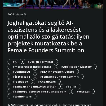
2024. június 5.
Joghallgatókat segítő AI-
asszisztens és álláskeresést
optimalizáló szolgáltatás: ilyen
projektek mutatkoztak be a
Female Founders Summit-on
#AI
#Design Terminal
#mesterséges intelligencia
#Application Mastery
#Denning AI
#DEX Innovation Centre
#Észtország
#Female Founders Summit
#JobBuddy
#OceanCare
#SpinLab-The HHL Accelerator
#Tallin
#Tehnopol Science and Business Park
#Vetee.ai
#Womenture
A Womenture program célja, hogy segítse az