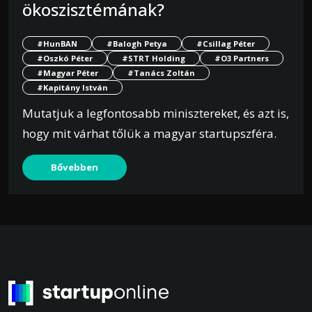
ökoszisztémának?
#HunBAN
#Balogh Petya
#Csillag Péter
#Oszkó Péter
#STRT Holding
#O3 Partners
#Magyar Péter
#Tanács Zoltán
#Kapitány István
Mutatjuk a legfontosabb minisztereket, és azt is,
hogy mit várhat tőlük a magyar startupszféra.
Bővebben