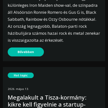
különleges Iron Maiden show-val, de színpadra
áll Alsóörsön Ronnie Romero és Gus G is, Black
Sabbath, Rainbow és Ozzy Osbourne nótákkal.
Az ország legnagyobb, Balaton-parti rock
házibulijára számos hazai rock és metal zenekar
is visszaigazolta az érkezését.
Bővebben
Hot topic
2026. május 13.
Megalakult a Tisza-kormány:
kikre kell figyelnie a startup-