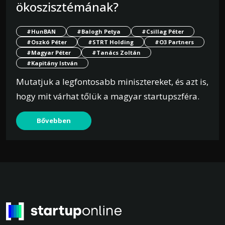
ökoszisztémának?
#HunBAN
#Balogh Petya
#Csillag Péter
#Oszkó Péter
#STRT Holding
#O3 Partners
#Magyar Péter
#Tanács Zoltán
#Kapitány István
Mutatjuk a legfontosabb minisztereket, és azt is,
hogy mit várhat tőlük a magyar startupszféra.
Bővebben