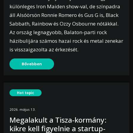
különleges Iron Maiden show-val, de színpadra
áll Alsóörsön Ronnie Romero és Gus G is, Black
Sabbath, Rainbow és Ozzy Osbourne nótákkal.
Az ország legnagyobb, Balaton-parti rock
házibulijára számos hazai rock és metal zenekar
is visszaigazolta az érkezését.
Bővebben
Hot topic
2026. május 13.
Megalakult a Tisza-kormány:
kikre kell figyelnie a startup-