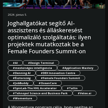
2024. június 5.
Joghallgatókat segítő AI-
asszisztens és álláskeresést
optimalizáló szolgáltatás: ilyen
projektek mutatkoztak be a
Female Founders Summit-on
#AI
#Design Terminal
#mesterséges intelligencia
#Application Mastery
#Denning AI
#DEX Innovation Centre
#Észtország
#Female Founders Summit
#JobBuddy
#OceanCare
#SpinLab-The HHL Accelerator
#Tallin
#Tehnopol Science and Business Park
#Vetee.ai
#Womenture
A Womenture program célja, hogy segítse az