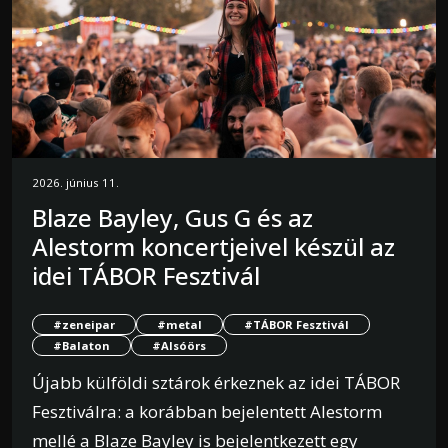
2026. június 11.
Blaze Bayley, Gus G és az
Alestorm koncertjeivel készül az
idei TÁBOR Fesztivál
#zeneipar
#metal
#TÁBOR Fesztivál
#Balaton
#Alsóörs
Újabb külföldi sztárok érkeznek az idei TÁBOR
Fesztiválra: a korábban bejelentett Alestorm
mellé a Blaze Bayley is bejelentkezett egy