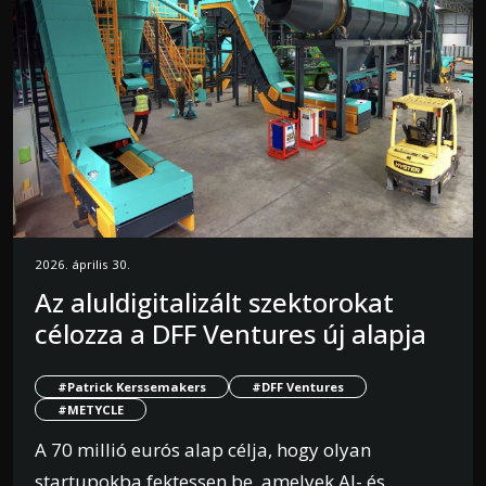
2026. április 30.
Az aluldigitalizált szektorokat
célozza a DFF Ventures új alapja
#Patrick Kerssemakers
#DFF Ventures
#METYCLE
A 70 millió eurós alap célja, hogy olyan
startupokba fektessen be, amelyek AI- és