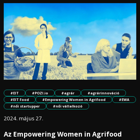
#EIT
#POZI.io
#agrár
#agrárinnováció
#EIT Food
#Empowering Women in Agrifood
#EWA
#női startupper
#női vállalkozó
2024. május 27.
Az Empowering Women in Agrifood