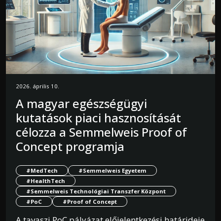
2026. április 10.
A magyar egészségügyi
kutatások piaci hasznosítását
célozza a Semmelweis Proof of
Concept programja
#MedTech
#Semmelweis Egyetem
#HealthTech
#Semmelweis Technológiai Transzfer Központ
#PoC
#Proof of Concept
A tavaszi PoC pályázat előjelentkezési határideje