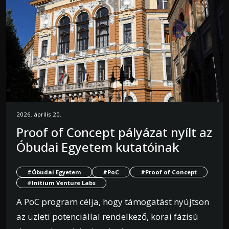
2026. április 20.
Proof of Concept pályázat nyílt az
Óbudai Egyetem kutatóinak
#Óbudai Egyetem
#PoC
#Proof of Concept
#Initium Venture Labs
A PoC program célja, hogy támogatást nyújtson
az üzleti potenciállal rendelkező, korai fázisú