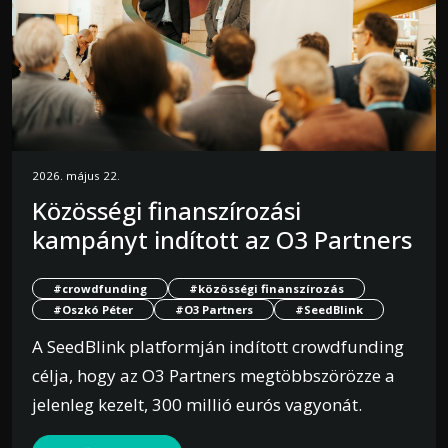
2026. május 22.
Közösségi finanszírozási
kampányt indított az O3 Partners
#crowdfunding
#közösségi finanszírozás
#Oszkó Péter
#O3 Partners
#SeedBlink
A SeedBlink platformján indított crowdfunding
célja, hogy az O3 Partners megtöbbszörözze a
jelenleg kezelt, 300 millió eurós vagyonát.