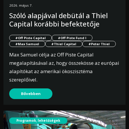
2026. május 7.
Szóló alapjával debütál a Thiel
Capital korábbi befektetője
#Off Piste Capital
#Off Piste Fund I
#Max Samuel
#Thiel Capital
#Peter Thiel
Max Samuel célja az Off Piste Capital
megalapításával az, hogy összekösse az európai
alapítókat az amerikai ökoszisztéma
szereplőivel.
Bővebben
Programok, lehetőségek