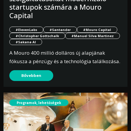
startupok számára a Mouro
Capital
#ElevenLabs
#Santander
#Mouro Capital
#Christopher Gottschalk
#Manuel Silva Martinez
#Sakana AI
A Mouro 400 millió dolláros új alapjának
fókusza a pénzügy és a technológia találkozása.
Bővebben
Programok, lehetőségek