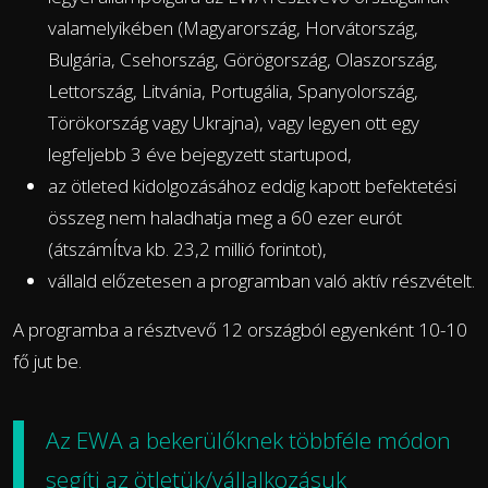
valamelyikében (Magyarország, Horvátország,
Bulgária, Csehország, Görögország, Olaszország,
Lettország, Litvánia, Portugália, Spanyolország,
Törökország vagy Ukrajna), vagy legyen ott egy
legfeljebb 3 éve bejegyzett startupod,
az ötleted kidolgozásához eddig kapott befektetési
összeg nem haladhatja meg a 60 ezer eurót
(átszámÍtva kb. 23,2 millió forintot),
vállald előzetesen a programban való aktív részvételt.
A programba a résztvevő 12 országból egyenként 10-10
fő jut be.
Az EWA a bekerülőknek többféle módon
segíti az ötletük/vállalkozásuk