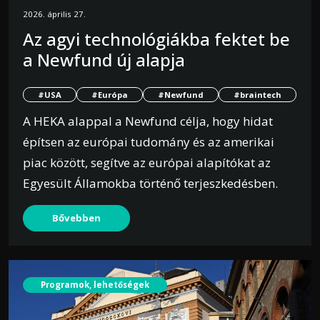
2026. április 27.
Az agyi technológiákba fektet be
a Newfund új alapja
#USA
#Európa
#Newfund
#braintech
A HEKA alappal a Newfund célja, hogy hidat
építsen az európai tudomány és az amerikai
piac között, segítve az európai alapítókat az
Egyesült Államokba történő terjeszkedésben.
Bővebben
Programok, lehetőségek