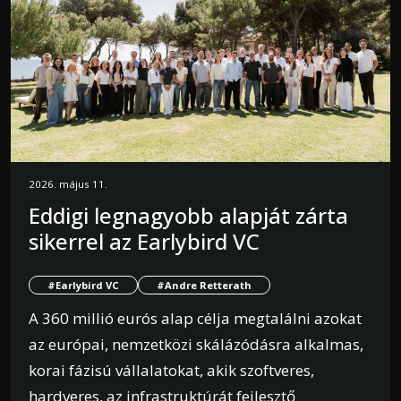
2026. május 11.
Eddigi legnagyobb alapját zárta
sikerrel az Earlybird VC
#Earlybird VC
#Andre Retterath
A 360 millió eurós alap célja megtalálni azokat
az európai, nemzetközi skálázódásra alkalmas,
korai fázisú vállalatokat, akik szoftveres,
hardveres, az infrastruktúrát fejlesztő