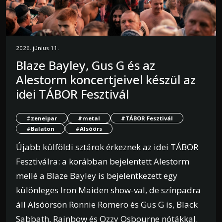
2026. június 11.
Blaze Bayley, Gus G és az
Alestorm koncertjeivel készül az
idei TÁBOR Fesztivál
#zeneipar
#metal
#TÁBOR Fesztivál
#Balaton
#Alsóörs
Újabb külföldi sztárok érkeznek az idei TÁBOR
Fesztiválra: a korábban bejelentett Alestorm
mellé a Blaze Bayley is bejelentkezett egy
különleges Iron Maiden show-val, de színpadra
áll Alsóörsön Ronnie Romero és Gus G is, Black
Sabbath, Rainbow és Ozzy Osbourne nótákkal.