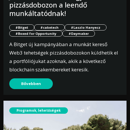
pizzásdobozon a leendő
munkáltatódnak!
#Bitget
#caketech
#Laszlo Hanyecz
#Boxed for Opportunity
#Daymaker
A Bitget új kampányában a munkát kereső
Web3 tehetségek pizzásdobozokon küldhetik el
a portfóliójukat azoknak, akik a következő
blockchain szakembereket keresik.
Bővebben
Programok, lehetőségek