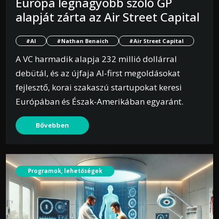
Európa legnagyobb szóló GP
alapját zárta az Air Street Capital
#AI
#Nathan Benaich
#Air Street Capital
A VC harmadik alapja 232 millió dollárral
debütál, és az újfaja AI-first megoldásokat
fejlesztő, korai szakaszú startupokat keresi
Európában és Észak-Amerikában egyaránt.
Bővebben
Programok, lehetőségek