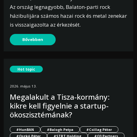
Az ország legnagyobb, Balaton-parti rock
házibulijára számos hazai rock és metal zenekar
is visszaigazolta az érkezését.
Bővebben
Hot topic
2026. május 13.
Megalakult a Tisza-kormány:
kikre kell figyelnie a startup-
ökoszisztémának?
#HunBAN
#Balogh Petya
#Csillag Péter
#Oszkó Péter
#STRT Holding
#O3 Partners