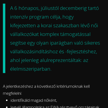
A 6 hónapos, júliustól decemberig tartó
intenzív program célja, hogy
kifejezetten a korai szakaszban lévő női
vállalkozókat komplex támogatással
segítse egy olyan iparágban való sikeres
vállalkozásindításhoz és -fejlesztéshez,
ahol jelenleg alulreprezentáltak: az
élelmiszeriparban.
A jelentkezéshez a következő kritériumoknak kell
megfelelni:
identifikáld magad nőként,
legyél állampolgára az EWA résztvevő országainak