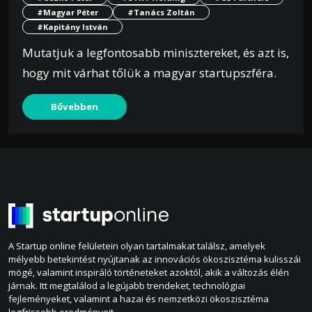
#Magyar Péter
#Tanács Zoltán
#Kapitány István
Mutatjuk a legfontosabb minisztereket, és azt is,
hogy mit várhat tőlük a magyar startupszféra.
Bővebben
A Startup online felületein olyan tartalmakat találsz, amelyek
mélyebb betekintést nyújtanak az innovációs ökoszisztéma kulisszái
mögé, valamint inspiráló történeteket azoktól, akik a változás élén
járnak. Itt megtalálod a legújabb trendeket, technológiai
fejleményeket, valamint a hazai és nemzetközi ökoszisztéma