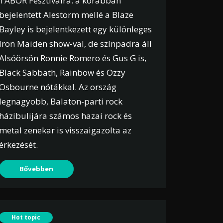
TÁBOR Fesztiválra: a korábban
bejelentett Alestorm mellé a Blaze
Bayley is bejelentkezett egy különleges
Iron Maiden show-val, de színpadra áll
Alsóörsön Ronnie Romero és Gus G is,
Black Sabbath, Rainbow és Ozzy
Osbourne nótákkal. Az ország
legnagyobb, Balaton-parti rock
házibulijára számos hazai rock és
metal zenekar is visszaigazolta az
érkezését.
Bővebben
Hot topic