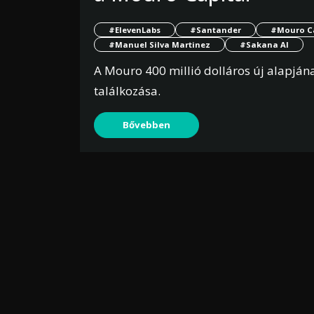
#ElevenLabs
#Santander
#Mouro Ca
#Manuel Silva Martinez
#Sakana AI
A Mouro 400 millió dolláros új alapján
találkozása.
Bővebben