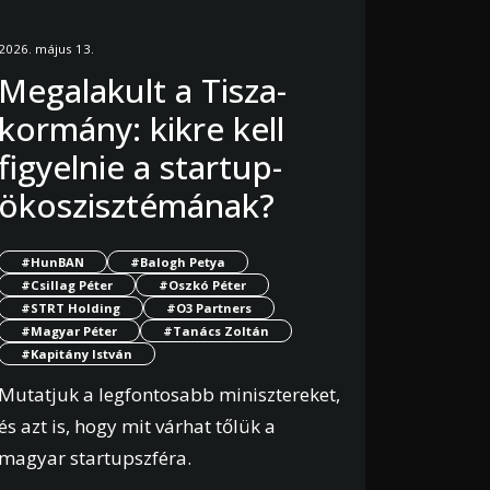
2026. május 13.
Megalakult a Tisza-
kormány: kikre kell
figyelnie a startup-
ökoszisztémának?
#HunBAN
#Balogh Petya
#Csillag Péter
#Oszkó Péter
#STRT Holding
#O3 Partners
#Magyar Péter
#Tanács Zoltán
#Kapitány István
Mutatjuk a legfontosabb minisztereket,
és azt is, hogy mit várhat tőlük a
magyar startupszféra.