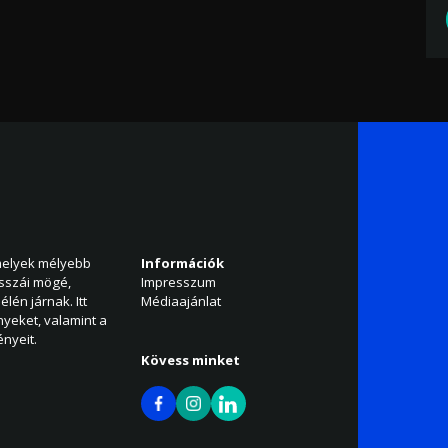
amelyek mélyebb
Információk
isszái mögé,
Impresszum
élén járnak. Itt
Médiaajánlat
nyeket, valamint a
nyeit.
Kövess minket