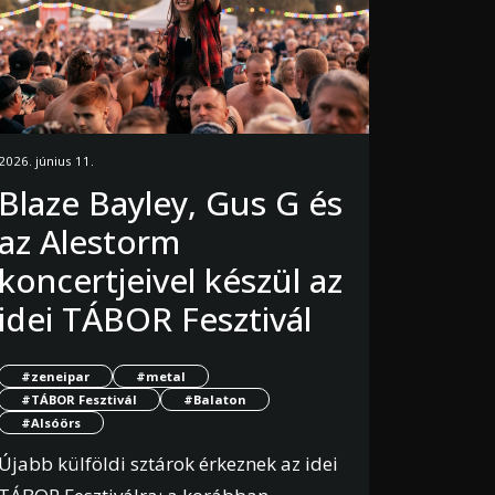
2026. június 11.
Blaze Bayley, Gus G és
az Alestorm
koncertjeivel készül az
idei TÁBOR Fesztivál
#zeneipar
#metal
#TÁBOR Fesztivál
#Balaton
#Alsóörs
Újabb külföldi sztárok érkeznek az idei