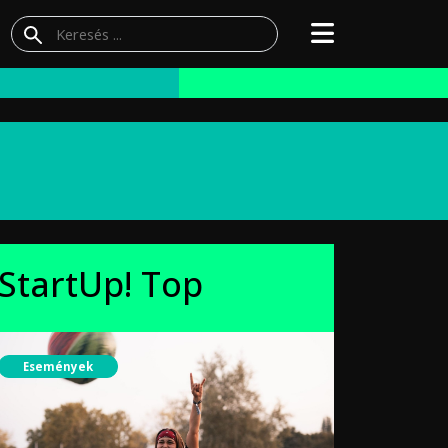
StartUp! Top
Események