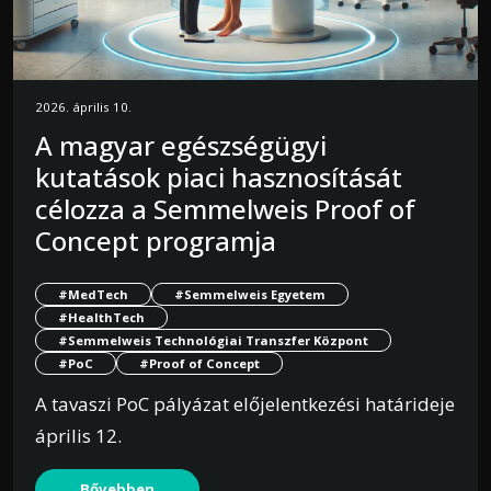
2026. április 10.
A magyar egészségügyi
kutatások piaci hasznosítását
célozza a Semmelweis Proof of
Concept programja
#MedTech
#Semmelweis Egyetem
#HealthTech
#Semmelweis Technológiai Transzfer Központ
#PoC
#Proof of Concept
A tavaszi PoC pályázat előjelentkezési határideje
április 12.
Bővebben