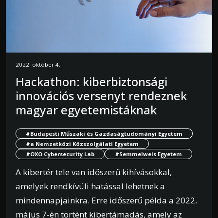
2022. október 4.
Hackathon: kiberbiztonsági
innovációs versenyt rendeznek
magyar egyetemistáknak
#Budapesti Műszaki és Gazdaságtudományi Egyetem
#a Nemzetközi Közszolgálati Egyetem
#OXO Cybersecurity Lab
#Semmelweis Egyetem
A kibertér tele van időszerű kihívásokkal,
amelyek rendkívüli hatással lehetnek a
mindennapjainkra. Erre időszerű példa a 2022.
május 7-én történt kibertámadás, amely az