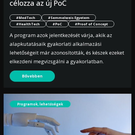
célozza az új PoC
#MedTech
#Semmelweis Egyetem
#HealthTech
#PoC
#Proof of Concept
A program azok jelentkezését várja, akik az
alapkutatásaik gyakorlati alkalmazási
lehetőségeit már azonosították, és készek ezeket
elkezdeni megvizsgálni a gyakorlatban.
Bővebben
Programok, lehetőségek