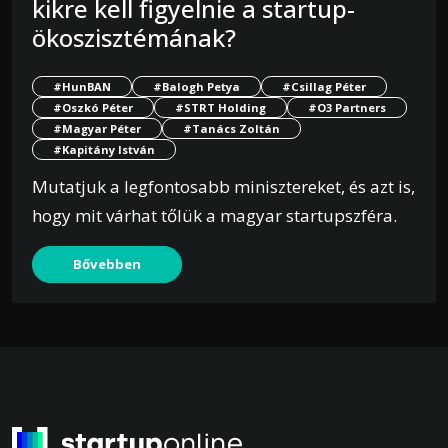
kikre kell figyelnie a startup-
ökoszisztémának?
#HunBAN
#Balogh Petya
#Csillag Péter
#Oszkó Péter
#STRT Holding
#O3 Partners
#Magyar Péter
#Tanács Zoltán
#Kapitány István
Mutatjuk a legfontosabb minisztereket, és azt is,
hogy mit várhat tőlük a magyar startupszféra.
Bővebben