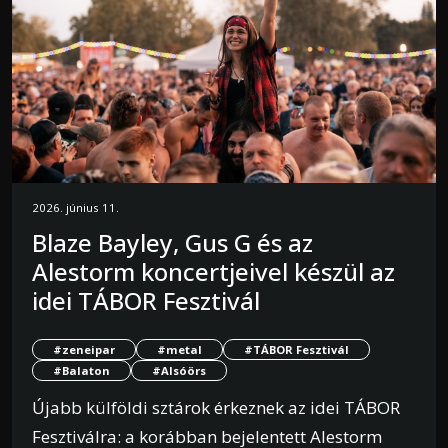
2026. június 11.
Blaze Bayley, Gus G és az
Alestorm koncertjeivel készül az
idei TÁBOR Fesztivál
#zeneipar
#metal
#TÁBOR Fesztivál
#Balaton
#Alsóörs
Újabb külföldi sztárok érkeznek az idei TÁBOR
Fesztiválra: a korábban bejelentett Alestorm