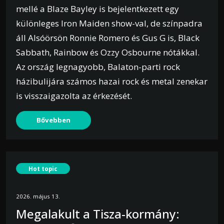
mellé a Blaze Bayley is bejelentkezett egy
különleges Iron Maiden show-val, de színpadra
áll Alsóörsön Ronnie Romero és Gus G is, Black
Sabbath, Rainbow és Ozzy Osbourne nótákkal.
Az ország legnagyobb, Balaton-parti rock
házibulijára számos hazai rock és metal zenekar
is visszaigazolta az érkezését.
Bővebben
Hot topic
2026. május 13.
Megalakult a Tisza-kormány: