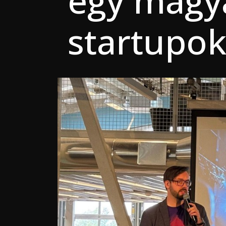
egy magya
startupok