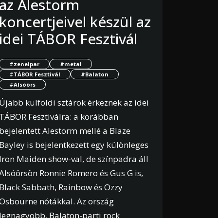
az Alestorm
koncertjeivel készül az
idei TÁBOR Fesztivál
#zeneipar
#metal
#TÁBOR Fesztivál
#Balaton
#Alsóörs
Újabb külföldi sztárok érkeznek az idei
TÁBOR Fesztiválra: a korábban
bejelentett Alestorm mellé a Blaze
Bayley is bejelentkezett egy különleges
Iron Maiden show-val, de színpadra áll
Alsóörsön Ronnie Romero és Gus G is,
Black Sabbath, Rainbow és Ozzy
Osbourne nótákkal. Az ország
legnagyobb, Balaton-parti rock