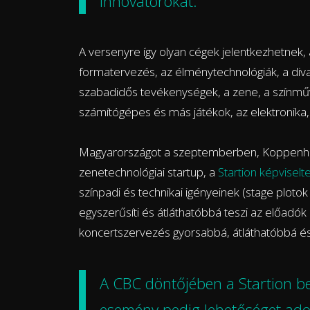
innovátorokat.
A versenyre így olyan cégek jelentkezhetnek, 
formatervezés, az élménytechnológiák, a divat
szabadidős tevékenységek, a zene, a színművé
számítógépes és más játékok, az elektronika
Magyarországot a szeptemberben, Koppenhá
zenetechnológiai startup, a
Startion képviselt
színpadi és technikai igényeinek (stage plotok 
egyszerűsíti és átláthatóbbá teszi az előadók
koncertszervezés gyorsabbá, átláthatóbbá és
A CBC döntőjében a Startion be
esemény pedig lehetőséget adot