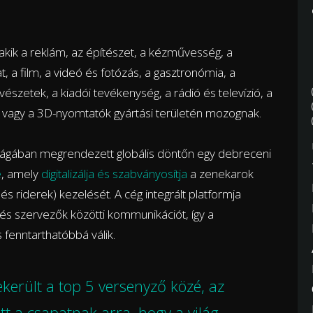
akik a reklám, az építészet, a kézművesség, a
, a film, a videó és fotózás, a gasztronómia, a
szetek, a kiadói tevékenység, a rádió és televízió, a
, vagy a 3D-nyomtatók gyártási területén mozognak.
gában megrendezett globális döntőn egy debreceni
e
, amely
digitalizálja és szabványosítja
a zenekarok
és riderek) kezelését. A cég integrált platformja
 és szervezők közötti kommunikációt, így a
 fenntarthatóbbá válik.
került a top 5 versenyző közé, az
t a csapatnak arra, hogy a világ