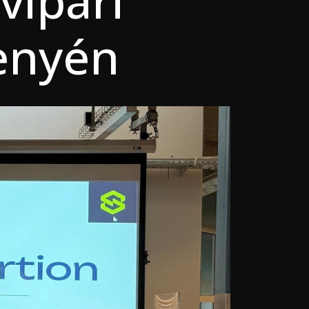
vipari
senyén