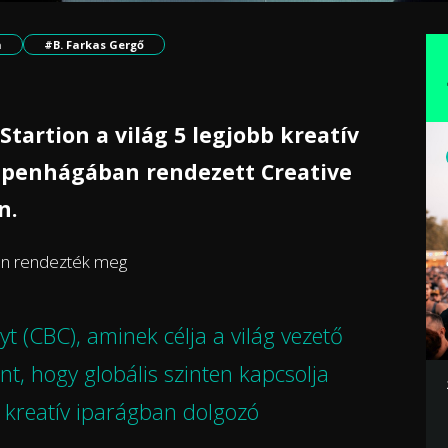
n
#B. Farkas Gergő
Startion a világ 5 legjobb kreatív
oppenhágában rendezett Creative
n.
an rendezték meg
t (CBC), aminek célja a világ vezető
t, hogy globális szinten kapcsolja
és kreatív iparágban dolgozó