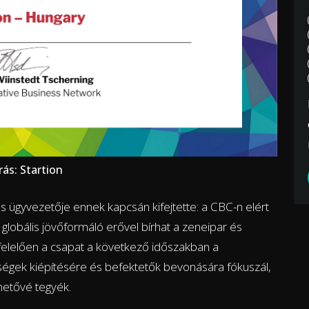
rás: Startion
 és ügyvezetője ennek kapcsán kifejtette: a CBC-n elért
globális jövőformáló erővel bírhat a zeneipar és
elelően a csapat a következő időszakban a
rségek kiépítésére és befektetők bevonására fókuszál,
hetővé tegyék.