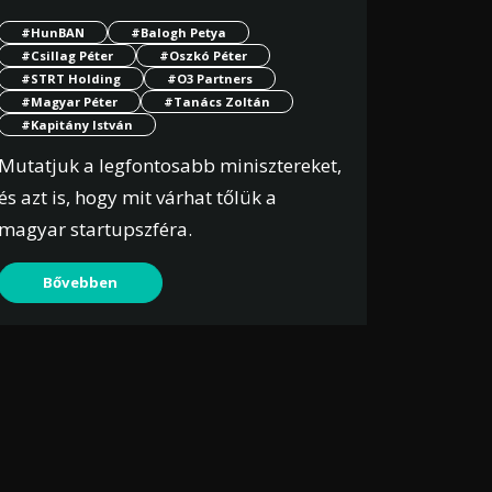
#HunBAN
#Balogh Petya
#Csillag Péter
#Oszkó Péter
#STRT Holding
#O3 Partners
#Magyar Péter
#Tanács Zoltán
#Kapitány István
Mutatjuk a legfontosabb minisztereket,
és azt is, hogy mit várhat tőlük a
magyar startupszféra.
Bővebben