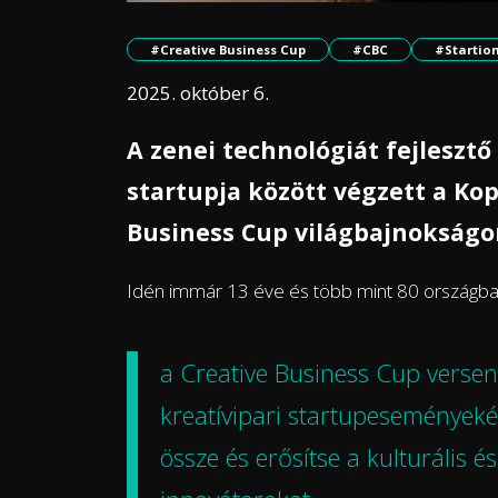
#Creative Business Cup
#CBC
#Startio
2025. október 6.
A zenei technológiát fejlesztő 
startupja között végzett a K
Business Cup világbajnokságo
Idén immár 13 éve és több mint 80 országb
a
Creative Business Cup
verseny
kreatívipari startupeseményekén
össze és erősítse a kulturális 