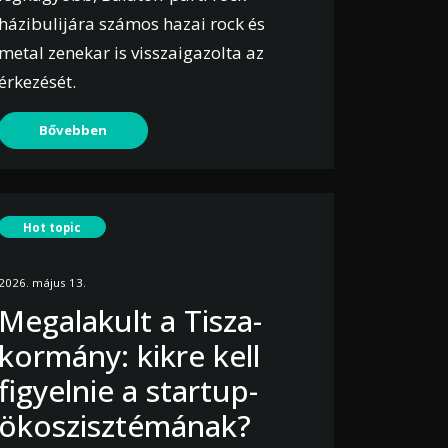
házibulijára számos hazai rock és
metal zenekar is visszaigazolta az
érkezését.
Bővebben
Hot topic
2026. május 13.
Megalakult a Tisza-
kormány: kikre kell
figyelnie a startup-
ökoszisztémának?