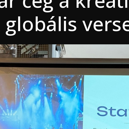
r cég a kreatí
 globális ver