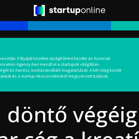
kesztője. Pályáját közéleti újságíróként kezdte az Azonnali
nnovation Agency-ben merült el a startupok világában.
égét és merész, kockázatvállaló magatartását. A két világ között
alatát és a startup-ökoszisztémáról megszerzett tudását.
 döntő végéig