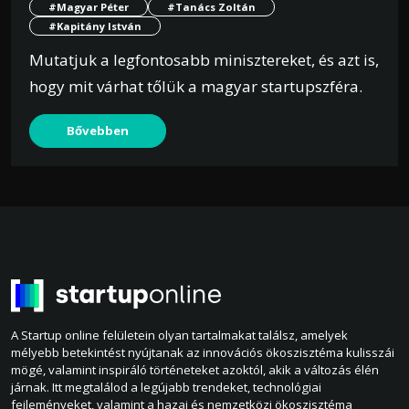
#Magyar Péter
#Tanács Zoltán
#Kapitány István
Mutatjuk a legfontosabb minisztereket, és azt is,
hogy mit várhat tőlük a magyar startupszféra.
Bővebben
A Startup online felületein olyan tartalmakat találsz, amelyek
mélyebb betekintést nyújtanak az innovációs ökoszisztéma kulisszái
mögé, valamint inspiráló történeteket azoktól, akik a változás élén
járnak. Itt megtalálod a legújabb trendeket, technológiai
fejleményeket, valamint a hazai és nemzetközi ökoszisztéma