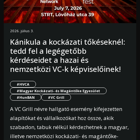
2026. július 3.
Kánikula a kockázati tőkéseknél:
tedd fel a legégetőbb
kérdéseidet a hazai és
nemzetközi VC-k képviselőinek!
#HVCA
#Magyar Kockázati- és Magántőke Egyesület
#HunBAN
#VC Grill
A VC Grill névre hallgató esemény kifejezetten
alapítókat és vállalkozókat hoz össze, akik
szabadon, tabuk nélkül kérdezhetnek a magyar,
illetve nemzetközi kockázati- és magántőke-