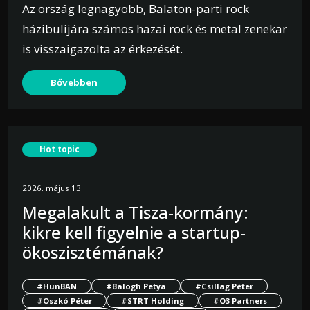
Az ország legnagyobb, Balaton-parti rock
házibulijára számos hazai rock és metal zenekar
is visszaigazolta az érkezését.
Bővebben
Hot topic
2026. május 13.
Megalakult a Tisza-kormány:
kikre kell figyelnie a startup-
ökoszisztémának?
#HunBAN
#Balogh Petya
#Csillag Péter
#Oszkó Péter
#STRT Holding
#O3 Partners