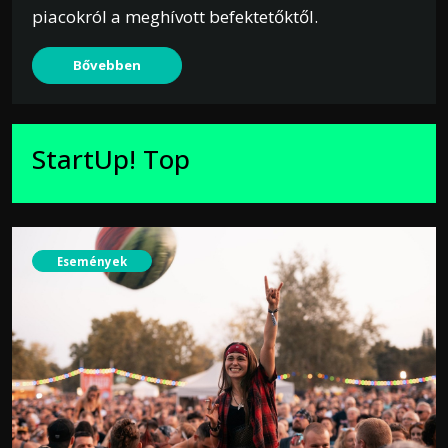
piacokról a meghívott befektetőktől.
Bővebben
StartUp! Top
Események