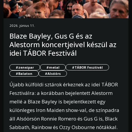
2026. június 11.
Blaze Bayley, Gus G és az
Alestorm koncertjeivel készül az
idei TÁBOR Fesztivál
#zeneipar
#metal
#TÁBOR Fesztivál
#Balaton
#Alsóörs
Újabb külföldi sztárok érkeznek az idei TÁBOR
Fesztiválra: a korábban bejelentett Alestorm
mellé a Blaze Bayley is bejelentkezett egy
különleges Iron Maiden show-val, de színpadra
áll Alsóörsön Ronnie Romero és Gus G is, Black
Sabbath, Rainbow és Ozzy Osbourne nótákkal.