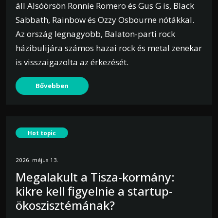
áll Alsóörsön Ronnie Romero és Gus G is, Black
Sabbath, Rainbow és Ozzy Osbourne nótákkal.
Az ország legnagyobb, Balaton-parti rock
házibulijára számos hazai rock és metal zenekar
is visszaigazolta az érkezését.
Bővebben
Hot topic
2026. május 13.
Megalakult a Tisza-kormány:
kikre kell figyelnie a startup-
ökoszisztémának?