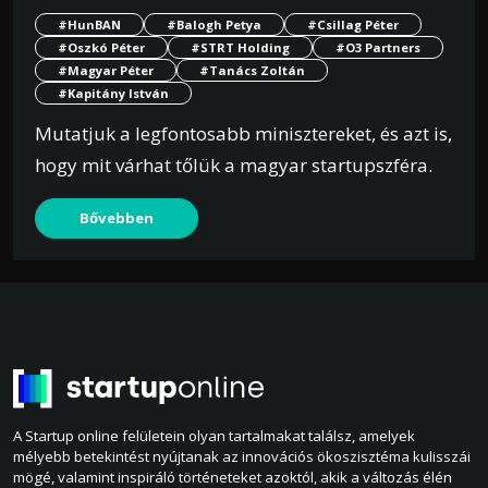
#HunBAN
#Balogh Petya
#Csillag Péter
#Oszkó Péter
#STRT Holding
#O3 Partners
#Magyar Péter
#Tanács Zoltán
#Kapitány István
Mutatjuk a legfontosabb minisztereket, és azt is,
hogy mit várhat tőlük a magyar startupszféra.
Bővebben
A Startup online felületein olyan tartalmakat találsz, amelyek
mélyebb betekintést nyújtanak az innovációs ökoszisztéma kulisszái
mögé, valamint inspiráló történeteket azoktól, akik a változás élén