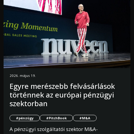
2026. május 19.
Egyre merészebb felvásárlások
történnek az európai pénzügyi
szektorban
#pénzügy
#PitchBook
#M&A
A pénzügyi szolgáltatói szektor M&A-