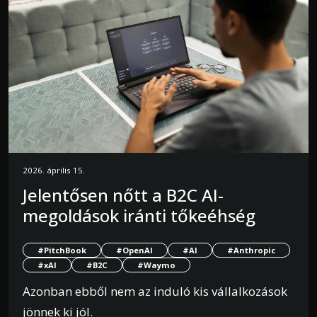
2026. április 15.
Jelentősen nőtt a B2C AI-
megoldások iránti tőkeéhség
#PitchBook
#OpenAI
#AI
#Anthropic
#xAI
#B2C
#Waymo
Azonban ebből nem az induló kis vállalkozások
jönnek ki jól.