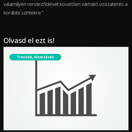
valamilyen rendeződését követően várható visszatérés a
korábbi szintekre.”
Olvasd el ezt is!
Trendek, elemzések