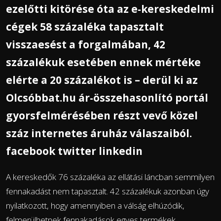
ezelőtti kitörése óta az e-kereskedelmi
cégek 58 százaléka tapasztalt
visszaesést a forgalmában, 42
százalékuk esetében ennek mértéke
elérte a 20 százalékot is – derül ki az
Olcsóbbat.hu ár-összehasonlító portál
gyorsfelmérésében részt vevő közel
száz internetes áruház válaszaiból.
facebook twitter linkedin
A kereskedők 76 százaléka az ellátási láncban semmilyen
fennakadást nem tapasztalt. 42 százalékuk azonban úgy
nyilatkozott, hogy amennyiben a válság elhúzódik,
felmerülhetnek fennakadások egyes termékek