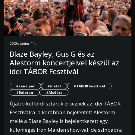
2026. június 11.
Blaze Bayley, Gus G és az
Alestorm koncertjeivel készül az
idei TÁBOR Fesztivál
#zeneipar
#metal
#TÁBOR Fesztivál
#Balaton
#Alsóörs
Újabb külföldi sztárok érkeznek az idei TÁBOR
Fesztiválra: a korábban bejelentett Alestorm
mellé a Blaze Bayley is bejelentkezett egy
különleges Iron Maiden show-val, de színpadra