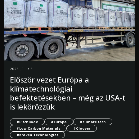
2026. július 6.
Először vezet Európa a
klímatechnológiai
befektetésekben – még az USA-t
is lekörözzük
#PitchBook
#Európa
#climate tech
#Low Carbon Materials
#Cloover
#Kraken Technologies