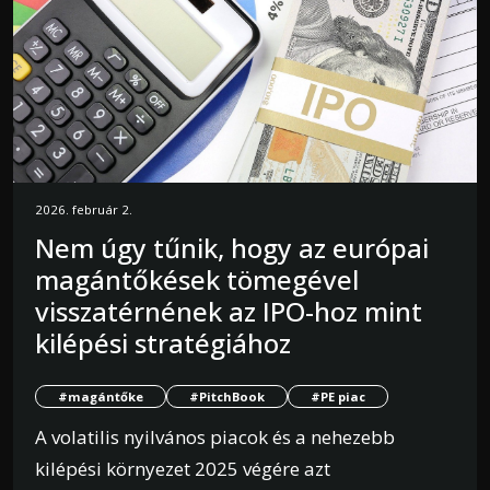
2026. február 2.
Nem úgy tűnik, hogy az európai
magántőkések tömegével
visszatérnének az IPO-hoz mint
kilépési stratégiához
#magántőke
#PitchBook
#PE piac
A volatilis nyilvános piacok és a nehezebb
kilépési környezet 2025 végére azt