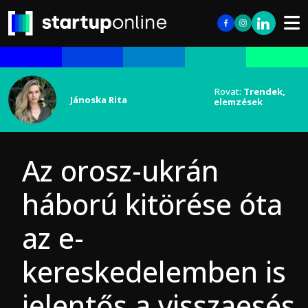
Rovat:
Trendek,
Jánoska Rita
elemzések
Az orosz-ukrán
háború kitörése óta
az e-
kereskedelemben is
jelentős a visszaesés