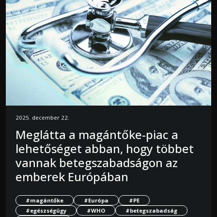
2025. december 22.
Meglátta a magántőke-piac a
lehetőséget abban, hogy többet
vannak betegszabadságon az
emberek Európában
#magántőke
#Európa
#PE
#egészségügy
#WHO
#betegszabadság