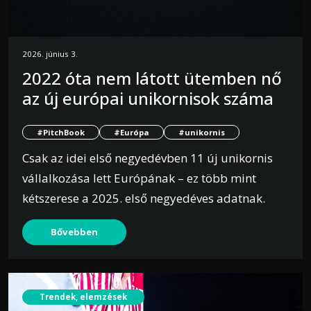
2026. június 3.
2022 óta nem látott ütemben nő
az új európai unikornisok száma
#PitchBook
#Európa
#unikornis
Csak az idei első negyedévben 11 új unikornis
vállalkozása lett Európának – ez több mint
kétszerese a 2025. első negyedéves adatnak.
Bővebben
Trendek, elemzések