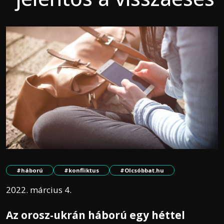
#háború
#konfliktus
#Olcsóbbat.hu
2022. március 4.
Az orosz-ukrán háború egy héttel