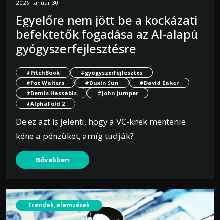
2026. január 30.
Egyelőre nem jött be a kockázati
befektetők fogadása az AI-alapú
gyógyszerfejlesztésre
#PitchBook
#gyógyszerfejlesztés
#Pat Walters
#Duxin Sun
#David Baker
#Demis Hassabis
#John Jumper
#AlphaFold 2
De ez azt is jelenti, hogy a VC-knek mentenie
kéne a pénzüket, amíg tudják?
Bővebben
Trendek, elemzések