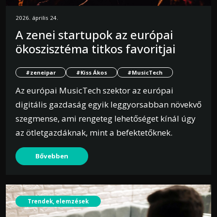
2026. április 24.
A zenei startupok az európai
ökoszisztéma titkos favoritjai
#zeneipar
#Kiss Ákos
#MusicTech
Az európai MusicTech szektor az európai
digitális gazdaság egyik leggyorsabban növekvő
szegmense, ami rengeteg lehetőséget kínál úgy
az ötletgazdáknak, mint a befektetőknek.
Bővebben
Trendek, elemzések