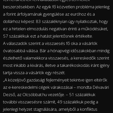
beszerzésekben. Az egyik fő közvetlen probléma jelenleg
a forint árfolyamának gyengülése az euróhoz és a
dollárhoz képest: 83 százaléknyian úgy nyilatkoztak, hogy
ez a hirtelen elmozdulás negatívan érinti a működésüket,
57 százalékuk ezt a hatást jelentősnek értékelte.
A válaszadók szerint a visszaesés fő oka a vásárlók
óvatosabbá válása. Bár a hónapvégi időszakokban mindig
észlelhető valamekkora visszaesés, a kereskedők szerint
most inkább a kivárás, illetve a takarékoskodás iránt igény
tartja vissza a vásárlók egy részét.
„A közeljövő gazdasági fejleményeit tekintve igen eltérők
az e-kereskedelmi cégek várakozásai – mondta Dévavári
Dezső, az Olcsóbbat.hu vezetője. – 51 százalékuk
további visszaesésre számít, 49 százalékuk pedig a
jelenlegi helyzet stagnálására, amelyből a konfliktus