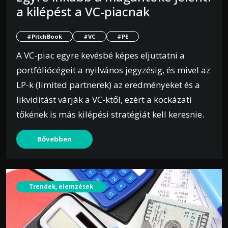
a kilépést a VC-piacnak
#PitchBook
#VC
#PE
A VC-piac egyre kevésbé képes eljuttatni a
portfóliócégeit a nyilvános jegyzésig, és mivel az
LP-k (limited partnerek) az eredményeket és a
likviditást várják a VC-ktől, ezért a kockázati
tőkének is más kilépési stratégiát kell keresnie.
Bővebben
Trendek, elemzések