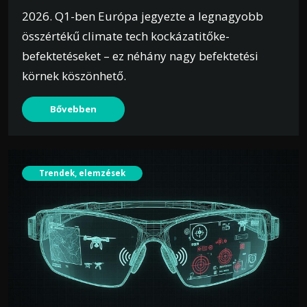
2026. Q1-ben Európa jegyezte a legnagyobb
összértékű climate tech kockázatitőke-
befektetéseket – ez néhány nagy befektetési
körnek köszönhető.
Bővebben
Trendek, elemzések