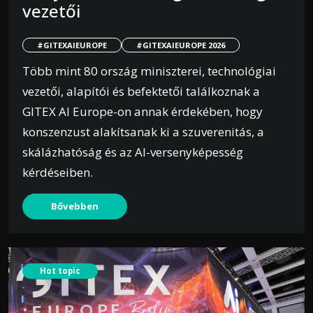
vezetői
#GITEXAIEUROPE
#GITEXAIEUROPE 2026
Több mint 80 ország miniszterei, technológiai
vezetői, alapítói és befektetői találkoznak a
GITEX AI Europe-on annak érdekében, hogy
konszenzust alakítsanak ki a szuverenitás, a
skálázhatóság és az AI-versenyképesség
kérdéseiben.
Bővebben
Hot topic