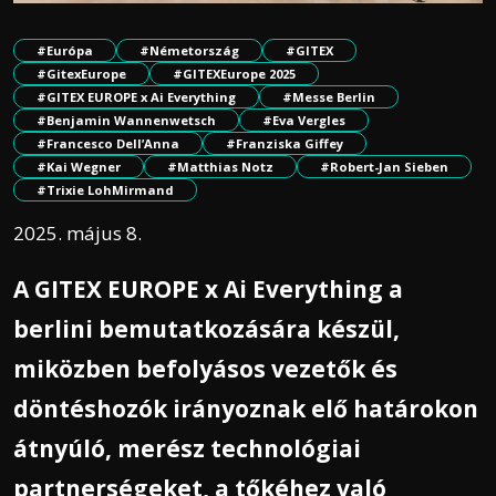
#Európa
#Németország
#GITEX
#GitexEurope
#GITEXEurope 2025
#GITEX EUROPE x Ai Everything
#Messe Berlin
#Benjamin Wannenwetsch
#Eva Vergles
#Francesco Dell’Anna
#Franziska Giffey
#Kai Wegner
#Matthias Notz
#Robert-Jan Sieben
#Trixie LohMirmand
2025. május 8.
A GITEX EUROPE x Ai Everything a
berlini bemutatkozására készül,
miközben befolyásos vezetők és
döntéshozók irányoznak elő határokon
átnyúló, merész technológiai
partnerségeket, a tőkéhez való