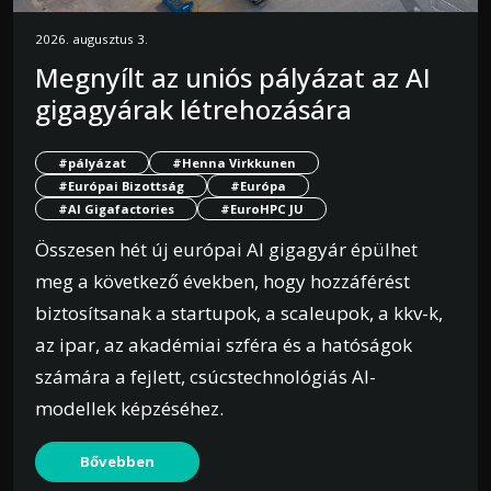
2026. augusztus 3.
Megnyílt az uniós pályázat az AI
gigagyárak létrehozására
#pályázat
#Henna Virkkunen
#Európai Bizottság
#Európa
#AI Gigafactories
#EuroHPC JU
Összesen hét új európai AI gigagyár épülhet
meg a következő években, hogy hozzáférést
biztosítsanak a startupok, a scaleupok, a kkv-k,
az ipar, az akadémiai szféra és a hatóságok
számára a fejlett, csúcstechnológiás AI-
modellek képzéséhez.
Bővebben