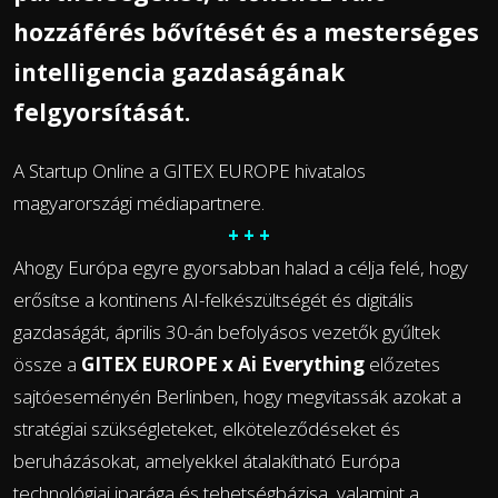
hozzáférés bővítését és a mesterséges
intelligencia gazdaságának
felgyorsítását.
A Startup Online a GITEX EUROPE hivatalos
magyarországi médiapartnere.
+ + +
Ahogy Európa egyre gyorsabban halad a célja felé, hogy
erősítse a kontinens AI-felkészültségét és digitális
gazdaságát, április 30-án befolyásos vezetők gyűltek
össze a
GITEX EUROPE x Ai Everything
előzetes
sajtóeseményén Berlinben, hogy megvitassák azokat a
stratégiai szükségleteket, elköteleződéseket és
beruházásokat, amelyekkel átalakítható Európa
technológiai iparága és tehetségbázisa, valamint a