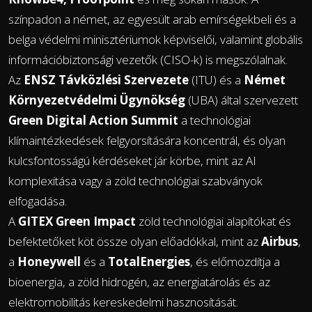
színpadon a német, az egyesült arab emírségekbeli és a
belga védelmi minisztériumok képviselői, valamint globális
információbiztonsági vezetők (CISO-k) is megszólalnak.
Az
ENSZ Távközlési Szervezete
(ITU) és a
Német
Környezetvédelmi Ügynökség
(UBA) által szervezett
Green Digital Action Summit
a technológiai
klímaintézkedések felgyorsítására koncentrál, és olyan
kulcsfontosságú kérdéseket jár körbe, mint az AI
komplexitása vagy a zöld technológiai szabványok
elfogadása.
A
GITEX Green Impact
zöld technológiai alapítókat és
befektetőket köt össze olyan előadókkal, mint az
Airbus
,
a
Honeywell
és a
TotalEnergies
, és előmozdítja a
bioenergia, a zöld hidrogén, az energiatárolás és az
elektromobilitás kereskedelmi hasznosítását.