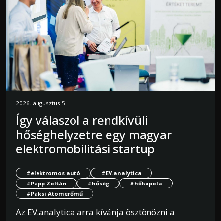
2026. augusztus 5.
Így válaszol a rendkívüli
hőséghelyzetre egy magyar
elektromobilitási startup
#elektromos autó
#EV.analytica
#Papp Zoltán
#hőség
#hőkupola
#Paksi Atomerőmű
Az EV.analytica arra kívánja ösztönözni a