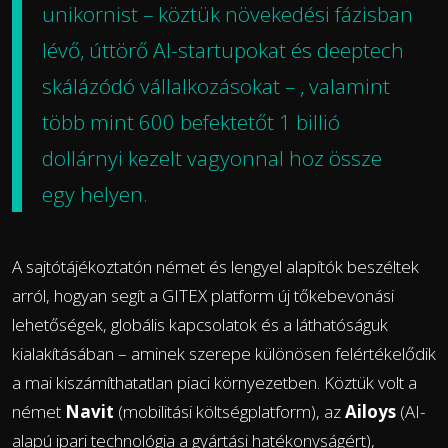
unikornist – köztük növekedési fázisban
lévő, úttörő AI-startupokat és deeptech
skálázódó vállalkozásokat – , valamint
több mint 600 befektetőt 1 billió
dollárnyi kezelt vagyonnal hoz össze
egy helyen.
A sajtótájékoztatón német és lengyel alapítók beszéltek
arról, hogyan segít a GITEX platform új tőkebevonási
lehetőségek, globális kapcsolatok és a láthatóságuk
kialakításában – aminek szerepe különösen felértékelődik
a mai kiszámíthatatlan piaci környezetben. Köztük volt a
német
Navit
(mobilitási költségplatform), az
Ailoys
(AI-
alapú ipari technológia a gyártási hatékonyságért),