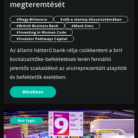
megteremtését
#Nagy-Britannia
#nők a startup ökoszisztémában
#British Business Bank
#Mark Sims
#Investing in Women Code
#Investor Pathways Capital
Az állami hátterű bank célja csökkenteni a brit
kockázatitőke-befektetések terén fennálló
jelentős szakadékot az alulreprezentált alapítók
és befektetők esetében.
Bővebben
Hot topic