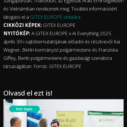
Szingapúrban, Thaiföldön, az Egyesült Arab Emírségekben
és Vietnámban rendeznek meg. További információért
látogass el a
GITEX EUROPE oldalára
.
CIKKÖZI KÉPEK:
GITEX EUROPE
NYITÓKÉP:
A GITEX EUROPE x Ai Everything 2025.
április 30-i sajtóbemutatójának előadói és résztvevői Kai
Wegner, Berlin kormányzó polgármestere és Franziska
Giffey, Berlin polgármestere és gazdasági szenátora
társaságában. Forrás: GITEX EUROPE
Olvasd el ezt is!
Hot topic