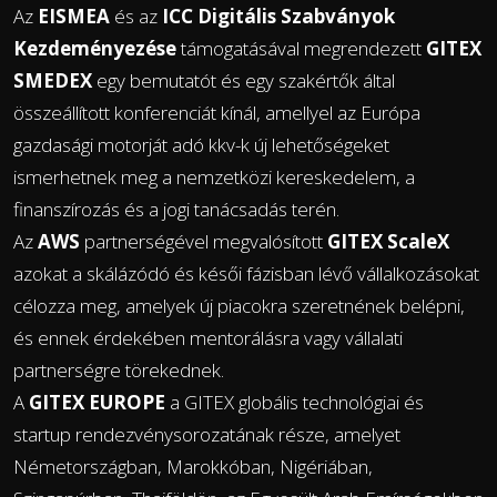
Az
EISMEA
és az
ICC Digitális Szabványok
Kezdeményezése
támogatásával megrendezett
GITEX
SMEDEX
egy bemutatót és egy szakértők által
összeállított konferenciát kínál, amellyel az Európa
gazdasági motorját adó kkv-k új lehetőségeket
ismerhetnek meg a nemzetközi kereskedelem, a
finanszírozás és a jogi tanácsadás terén.
Az
AWS
partnerségével megvalósított
GITEX ScaleX
azokat a skálázódó és késői fázisban lévő vállalkozásokat
célozza meg, amelyek új piacokra szeretnének belépni,
és ennek érdekében mentorálásra vagy vállalati
partnerségre törekednek.
A
GITEX EUROPE
a GITEX globális technológiai és
startup rendezvénysorozatának része, amelyet
Németországban, Marokkóban, Nigériában,