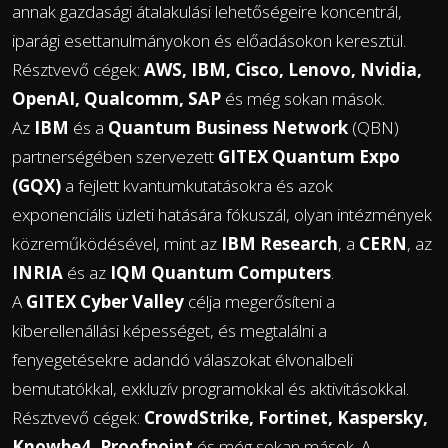
annak gazdasági átalakulási lehetőségeire koncentrál,
iparági esettanulmányokon és előadásokon keresztül.
Résztvevő cégek:
AWS, IBM, Cisco, Lenovo, Nvidia,
OpenAI, Qualcomm, SAP
és még sokan mások.
Az
IBM
és a
Quantum Business Network
(QBN)
partnerségében szervezett
GITEX Quantum Expo
(GQX)
a fejlett kvantumkutatásokra és azok
exponenciális üzleti hatására fókuszál, olyan intézmények
közreműködésével, mint az
IBM Research
, a
CERN
, az
INRIA
és az
IQM Quantum Computers
.
A
GITEX Cyber Valley
célja megerősíteni a
kiberellenállási képességet, és megtalálni a
fenyegetésekre adandó válaszokat élvonalbeli
bemutatókkal, exkluzív programokkal és aktivitásokkal.
Résztvevő cégek:
CrowdStrike, Fortinet, Kaspersky,
Knowbe4, Proofpoint
és még sokan mások. A