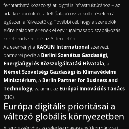
fenntartható közszolgálati digitális infrastruktúrához – az
adatközpontoktól, a felhőalapú összeköttetéseken át
egészen a félvezetőkig. További cél, hogy a szereplők
előre haladást érjenek el egy rugalmasabb szabályozási
keretrendszer felé az AI területén.
Az eseményt a
KAOUN International
szervezi,
partnerei pedig a
Berlini Szenátus Gazdasági,
Energiaügyi és Közszolgáltatási Hivatala
, a
Német Szövetségi Gazdasági és Klímavédelmi
Minisztérium
, a
Berlin Partner for Business and
Technology
, valamint az
Európai Innovációs Tanács
(EIC).
Európa digitális prioritásai a
változó globális környezetben
A rendezvényhez közeledve magasrangú kormányzati