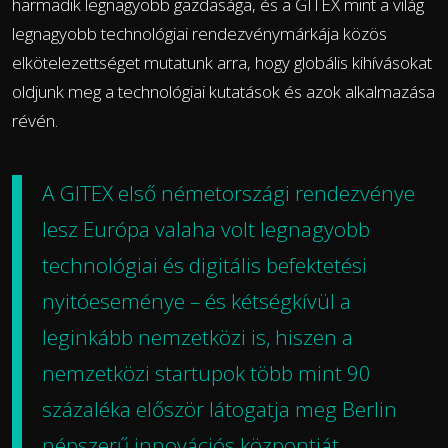
harmadik legnagyobb gazdasága, és a GITEX mint a világ
legnagyobb technológiai rendezvénymárkája közös
elkötelezettséget mutatunk arra, hogy globális kihívásokat
oldjunk meg a technológiai kutatások és azok alkalmazása
révén.
A GITEX első németországi rendezvénye
lesz Európa valaha volt legnagyobb
technológiai és digitális befektetési
nyitóeseménye – és kétségkívül a
leginkább nemzetközi is, hiszen a
nemzetközi startupok több mint 90
százaléka először látogatja meg Berlin
népszerű innovációs központját.