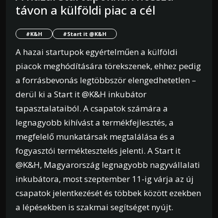
távon a külföldi piac a cél
#K&H
#Start it @K&H
A hazai startupok egyértelműen a külföldi
piacok meghódítására törekszenek, ehhez pedig
a forrásbevonás legtöbbször elengedhetetlen –
derül ki a Start it @K&H inkubátor
tapasztalataiból. A csapatok számára a
legnagyobb kihívást a termékfejlesztés, a
megfelelő munkatársak megtalálása és a
fogyasztói terméktesztelés jelenti. A Start it
@K&H, Magyarország legnagyobb nagyvállalati
inkubátora, most szeptember 11-ig várja az új
csapatok jelentkezését és többek között ezekben
a lépésekben is szakmai segítséget nyújt.