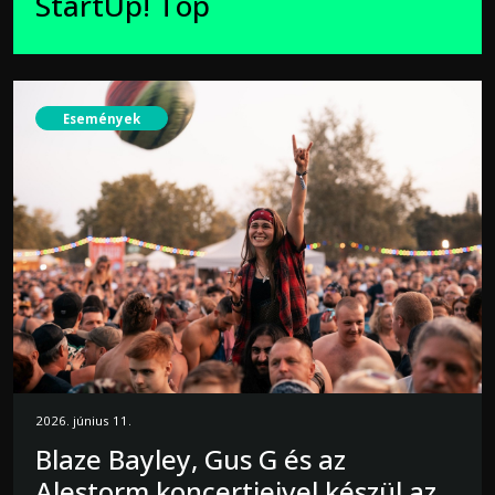
StartUp! Top
Események
2026. június 11.
Blaze Bayley, Gus G és az
Alestorm koncertjeivel készül az