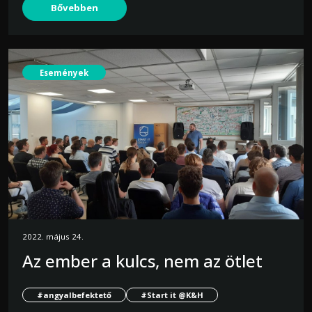
Bővebben
Események
2022. május 24.
Az ember a kulcs, nem az ötlet
#angyalbefektető
#Start it @K&H