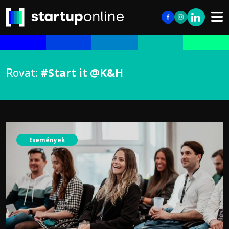
Rovat:
#Start it @K&H
Események