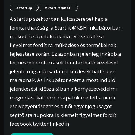
#startup
#Start it @K&H
A startup szektorban kulcsszerepet kap a
fenntarthatóság: a Start it @K&H inkubátorban
működő csapatoknak már 90 százaléka
figyelmet fordít rá működése és termékeinek
fejlesztése során. Ez azonban jelenleg inkább a
természeti erőforrások fenntartható kezelését
jelenti, míg a társadalmi kérdések háttérben
maradnak. Az inkubátor ezért a most induló
jelentkezési időszakában a környezetvédelmi
megoldásokat hozó csapatok mellett a nemi
esélyegyenlőséget és a női egyenjogúságot
segítő startupokra is kiemelt figyelmet fordít.
facebook twitter linkedin