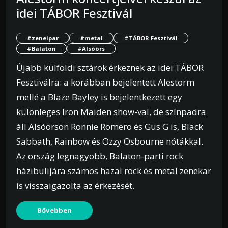
idei TÁBOR Fesztivál
#zeneipar
#metal
#TÁBOR Fesztivál
#Balaton
#Alsóörs
Újabb külföldi sztárok érkeznek az idei TÁBOR
Fesztiválra: a korábban bejelentett Alestorm
mellé a Blaze Bayley is bejelentkezett egy
különleges Iron Maiden show-val, de színpadra
áll Alsóörsön Ronnie Romero és Gus G is, Black
Sabbath, Rainbow és Ozzy Osbourne nótákkal.
Az ország legnagyobb, Balaton-parti rock
házibulijára számos hazai rock és metal zenekar
is visszaigazolta az érkezését.
Bővebben