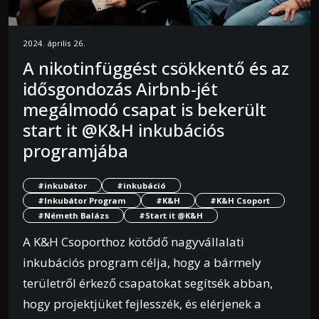
2024. április 26.
A nikotinfüggést csökkentő és az
idősgondozás Airbnb-jét
megálmodó csapat is bekerült
start it @K&H inkubációs
programjába
#inkubátor
#inkubáció
#Inkubátor Program
#K&H
#K&H Csoport
#Németh Balázs
#Start it @K&H
A K&H Csoporthoz kötődő nagyvállalati
inkubációs program célja, hogy a bármely
területről érkező csapatokat segítsék abban,
hogy projektjüket fejlesszék, és elérjenek a