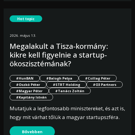
Hot topic
2026. május 13.
Megalakult a Tisza-kormány:
kikre kell figyelnie a startup-
ökoszisztémának?
#HunBAN
#Balogh Petya
#Csillag Péter
#Oszkó Péter
#STRT Holding
#O3 Partners
#Magyar Péter
#Tanács Zoltán
#Kapitány István
Mutatjuk a legfontosabb minisztereket, és azt is,
hogy mit várhat tőlük a magyar startupszféra.
Bővebben