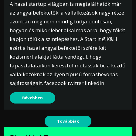
A hazai startup világban is megtalálhatók már
az angyalbefektetők, a vállalkozások nagy része
azonban még nem mindig tudja pontosan,
hogyan és mikor lehet alkalmas arra, hogy tőkét
kapjon tőlük a szintlépéshez. A Start it @K&H
ezért a hazai angyalbefektetői szféra két
közismert alakját látta vendégül, hogy
tapasztalataikon keresztül mutassák be a kezdő
vállalkozóknak az ilyen típusú forrásbevonás
sajátosságait. facebook twitter linkedin
Bővebben
Továbbiak