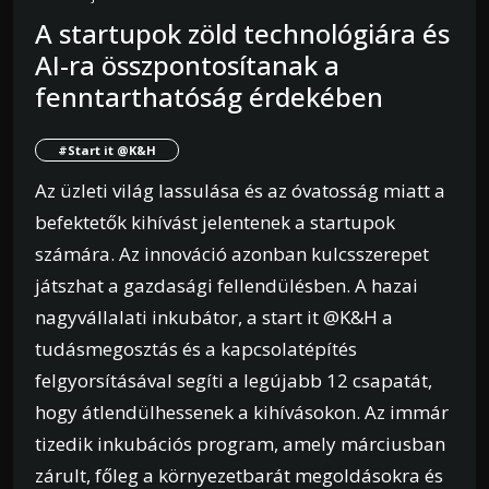
A startupok zöld technológiára és
AI-ra összpontosítanak a
fenntarthatóság érdekében
#Start it @K&H
Az üzleti világ lassulása és az óvatosság miatt a
befektetők kihívást jelentenek a startupok
számára. Az innováció azonban kulcsszerepet
játszhat a gazdasági fellendülésben. A hazai
nagyvállalati inkubátor, a start it @K&H a
tudásmegosztás és a kapcsolatépítés
felgyorsításával segíti a legújabb 12 csapatát,
hogy átlendülhessenek a kihívásokon. Az immár
tizedik inkubációs program, amely márciusban
zárult, főleg a környezetbarát megoldásokra és