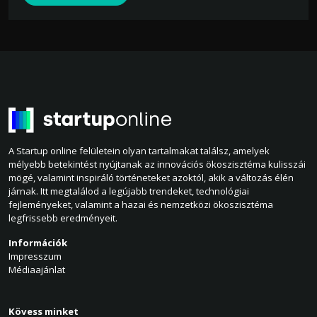
A Startup online felületein olyan tartalmakat találsz, amelyek
mélyebb betekintést nyújtanak az innovációs ökoszisztéma kulisszái
mögé, valamint inspiráló történeteket azoktól, akik a változás élén
járnak. Itt megtalálod a legújabb trendeket, technológiai
fejleményeket, valamint a hazai és nemzetközi ökoszisztéma
legfrissebb eredményeit.
Információk
Impresszum
Médiaajánlat
Kövess minket