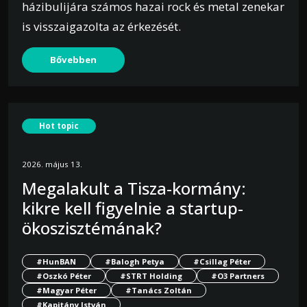
házibulijára számos hazai rock és metal zenekar
is visszaigazolta az érkezését.
Bővebben
Hot topic
2026. május 13.
Megalakult a Tisza-kormány:
kikre kell figyelnie a startup-
ökoszisztémának?
#HunBAN
#Balogh Petya
#Csillag Péter
#Oszkó Péter
#STRT Holding
#O3 Partners
#Magyar Péter
#Tanács Zoltán
#Kapitány István