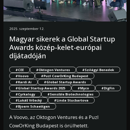
2025. szeptember 12.
Magyar sikerek a Global Startup
Awards közép-kelet-európai
díjátadóján
#CEE
#Oktogon Ventures
#Szilágyi Benedek
#Voovo
#Puzl CowOrKing Budapest
#Kardi Ai
#Global Startup Awards
#Global Startup Awards 2025
#Myco
#DigFin
#Cyrkalogy
#Sensible Biotechnologies
#Lukáš Vršecký
#Linda Stucbartova
#Bjoern Schaettgen
A Voovo, az Oktogon Ventures és a Puzl
CowOrKing Budapest is örülhetett.