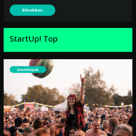
Bővebben
StartUp! Top
Események