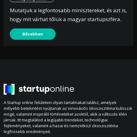
Mutatjuk a legfontosabb minisztereket, és azt is,
hogy mit várhat tőlük a magyar startupszféra.
Bővebben
A Startup online felületein olyan tartalmakat találsz, amelyek
mélyebb betekintést nyújtanak az innovációs ökoszisztéma kulisszái
mögé, valamint inspiráló történeteket azoktól, akik a változás élén
járnak. Itt megtalálod a legújabb trendeket, technológiai
fejleményeket, valamint a hazai és nemzetközi ökoszisztéma
legfrissebb eredményeit.