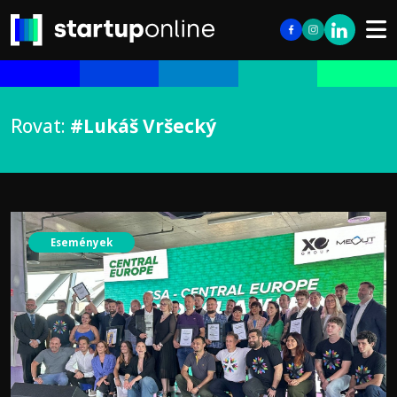
Rovat:
#Lukáš Vršecký
Események