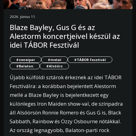
2026. június 11.
Blaze Bayley, Gus G és az
Alestorm koncertjeivel készül az
idei TÁBOR Fesztivál
#zeneipar
#metal
#TÁBOR Fesztivál
#Balaton
#Alsóörs
Újabb külföldi sztárok érkeznek az idei TÁBOR
Fesztiválra: a korábban bejelentett Alestorm
mellé a Blaze Bayley is bejelentkezett egy
különleges Iron Maiden show-val, de színpadra
áll Alsóörsön Ronnie Romero és Gus G is, Black
Sabbath, Rainbow és Ozzy Osbourne nótákkal.
Az ország legnagyobb, Balaton-parti rock