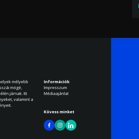
amelyek mélyebb
Információk
isszái mögé,
Impresszum
élén járnak. Itt
Médiaajánlat
nyeket, valamint a
nyeit.
Kövess minket