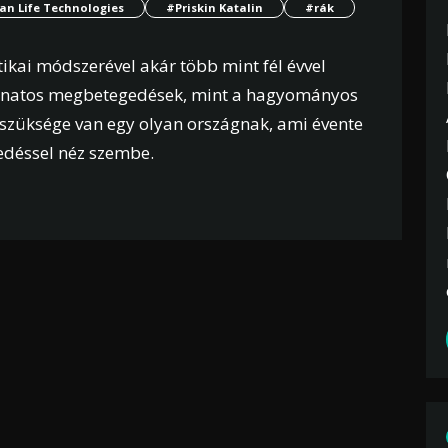
an Life Technologies
#Priskin Katalin
#rák
ikai módszerével akár több mint fél évvel
ganatos megbetegedések, mint a hagyományos
y szüksége van egy olyan országnak, ami évente
edéssel néz szembe.