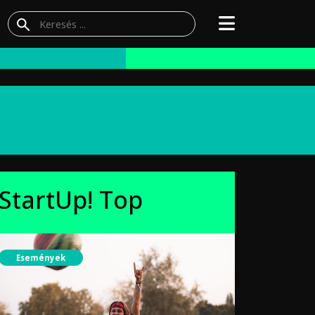
StartUp! Top
Események