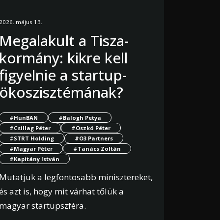
2026. május 13.
Megalakult a Tisza-
kormány: kikre kell
figyelnie a startup-
ökoszisztémának?
#HunBAN
#Balogh Petya
#Csillag Péter
#Oszkó Péter
#STRT Holding
#O3 Partners
#Magyar Péter
#Tanács Zoltán
#Kapitány István
Mutatjuk a legfontosabb minisztereket,
és azt is, hogy mit várhat tőlük a
magyar startupszféra.