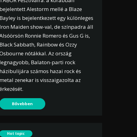
TÁBOR Fesztiválra: a korábban
bejelentett Alestorm mellé a Blaze
Bayley is bejelentkezett egy különleges
Iron Maiden show-val, de színpadra áll
Alsóörsön Ronnie Romero és Gus G is,
Black Sabbath, Rainbow és Ozzy
Osbourne nótákkal. Az ország
legnagyobb, Balaton-parti rock
házibulijára számos hazai rock és
metal zenekar is visszaigazolta az
érkezését.
Bővebben
Hot topic