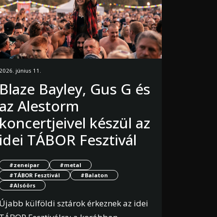
2026. június 11.
Blaze Bayley, Gus G és
az Alestorm
koncertjeivel készül az
idei TÁBOR Fesztivál
#zeneipar
#metal
#TÁBOR Fesztivál
#Balaton
#Alsóörs
Újabb külföldi sztárok érkeznek az idei