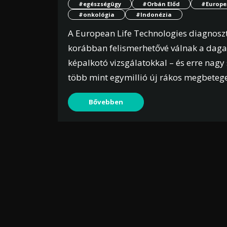
#egészségügy
#Orbán Előd
#Europe
#onkológia
#Indonézia
A European Life Technologies diagnoszt
korábban felismerhetővé válnak a da
képalkotó vizsgálatokkal – és erre nag
több mint egymillió új rákos megbeteg
Bővebben